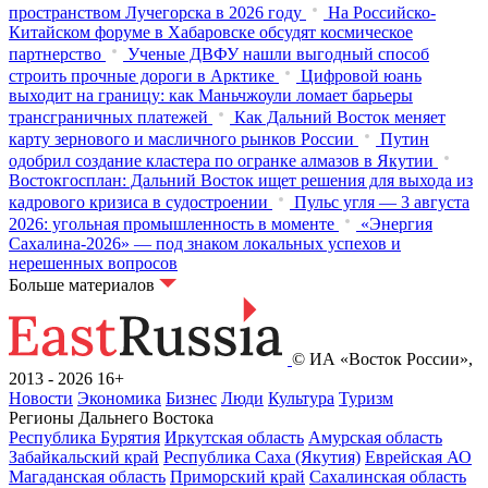
пространством Лучегорска в 2026 году
На Российско-
Китайском форуме в Хабаровске обсудят космическое
партнерство
Ученые ДВФУ нашли выгодный способ
строить прочные дороги в Арктике
Цифровой юань
выходит на границу: как Маньчжоули ломает барьеры
трансграничных платежей
Как Дальний Восток меняет
карту зернового и масличного рынков России
Путин
одобрил создание кластера по огранке алмазов в Якутии
Востокгосплан: Дальний Восток ищет решения для выхода из
кадрового кризиса в судостроении
Пульс угля — 3 августа
2026: угольная промышленность в моменте
«Энергия
Сахалина-2026» — под знаком локальных успехов и
нерешенных вопросов
Больше материалов
© ИА «Восток России»,
2013 - 2026
16+
Новости
Экономика
Бизнес
Люди
Культура
Туризм
Регионы Дальнего Востока
Республика Бурятия
Иркутская область
Амурская область
Забайкальский край
Республика Саха (Якутия)
Еврейская АО
Магаданская область
Приморский край
Сахалинская область