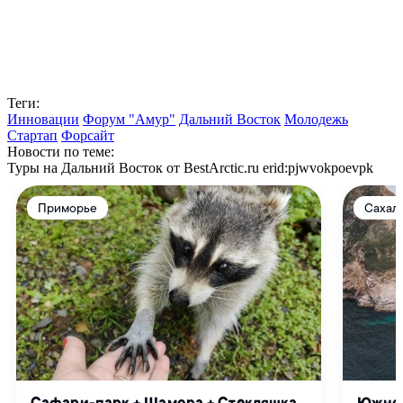
Теги:
Инновации
Форум "Амур"
Дальний Восток
Молодежь
Стартап
Форсайт
Новости по теме:
Туры на Дальний Восток от BestArctic.ru
erid:pjwvokpoevpk