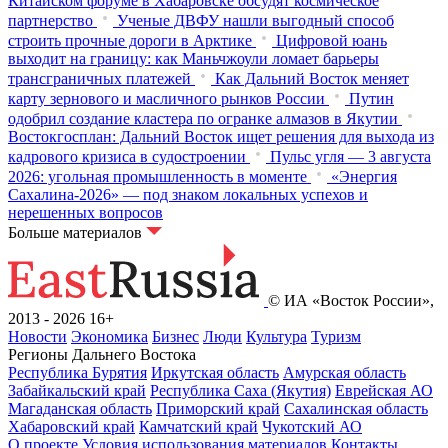
Китайском форуме в Хабаровске обсудят космическое
партнерство
Ученые ДВФУ нашли выгодный способ
строить прочные дороги в Арктике
Цифровой юань
выходит на границу: как Маньчжоули ломает барьеры
трансграничных платежей
Как Дальний Восток меняет
карту зернового и масличного рынков России
Путин
одобрил создание кластера по огранке алмазов в Якутии
Востокгосплан: Дальний Восток ищет решения для выхода из
кадрового кризиса в судостроении
Пульс угля — 3 августа
2026: угольная промышленность в моменте
«Энергия
Сахалина-2026» — под знаком локальных успехов и
нерешенных вопросов
Больше материалов
© ИА «Восток России»,
2013 - 2026
16+
Новости
Экономика
Бизнес
Люди
Культура
Туризм
Регионы Дальнего Востока
Республика Бурятия
Иркутская область
Амурская область
Забайкальский край
Республика Саха (Якутия)
Еврейская АО
Магаданская область
Приморский край
Сахалинская область
Хабаровский край
Камчатский край
Чукотский АО
О проекте
Условия использования материалов
Контакты