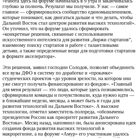
«Работа здесь на форуме начиналась в 9 утра и заканчивалась
глубоко за полночь. Результат мы получили. У нас — самое
главное — сформировалось сообщество единомышленников,
которые понимают, как двигаться дальше и что делать, чтобы
Дальний Восток стал центром развития высоких технологий».
Он уточнил, что на форуме удалось сформировать
«конкретные решения, связанные с использованием
искусственного интеллекта для развития „биржи стартапов“,
взаимному поиску стартапов и работе с талантливыми
детьми, а также определенные вещи для подготовки стартапов
в формате акселератора».
Эти решения, заявил господин Солодов, позволят объединить
все вузы ДФО в систему по доработке и «прокачке»
студенческих проектов «до уровня зрелости, на котором они
уже смогут получать финансирование из фондов». «Главный
для меня результат — это люди, которые здесь познакомились,
сформировали команды и почувствовали, куда нужно идти —
в ближайшие недели, месяцы, а может быть и годы для
развития технологий на Дальнем Востоке». А высокие
технологии, отметил заместитель полпреда, «обозначены
президентом России как приоритет развития Дальнего
Востока». Месяц назад, напомнил он, была анонсирована идея
создания фонда развития высоких технологий в
макрорегионе, а на форуме «Амур» его участникам удалось