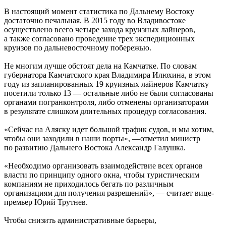
В настоящий момент статистика по Дальнему Востоку
достаточно печальная. В 2015 году во Владивостоке
осуществлено всего четыре захода круизных лайнеров,
а также согласовано проведение трех экспедиционных
круизов по дальневосточному побережью.
Не многим лучше обстоят дела на Камчатке. По словам
губернатора Камчатского края Владимира Илюхина, в этом
году из запланированных 19 круизных лайнеров Камчатку
посетили только 13 — остальные либо не были согласованы
органами погранконтроля, либо отменены организаторами
в результате слишком длительных процедур согласования.
«Сейчас на Аляску идет большой трафик судов, и мы хотим,
чтобы они заходили в наши порты», —отметил министр
по развитию Дальнего Востока Александр Галушка.
«Необходимо организовать взаимодействие всех органов
власти по принципу одного окна, чтобы туристическим
компаниям не приходилось бегать по различным
организациям для получения разрешений», — считает вице-
премьер Юрий Трутнев.
Чтобы снизить административные барьеры,