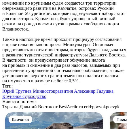
изменений по круизным судам создаются три территории
опережающего развития на Камчатке, островах Русский
и Большой Уссурийский, которые подразумевают набор льгот
для инвесторов. Кроме того, будет упрощенный визовый
режим на срок до восьми суток в рамках свободного порта
Владивосток.
Также в настоящее время проходит процедуру согласования
в правительстве законопроект Минкультуры. Он должен
предоставить льготы инвесторам, которые будут вкладываться
в развитие туристической инфраструктуры Дальнего Востока.
В частности, он предусматривает обнуление налога
на прибыль и снижение в два раза налогов, взимаемых при
применении упрощенной системы налогообложения, а также
установление верхних границ земельного налога и налога
на имущество в размере не более 0,5%.
Теги:
Юрий Трутнев
Минвостокразвития
Александр Галушка
Круизное судоходство
Новости по теме:
Туры на Дальний Восток от BestArctic.ru
erid:pjwvokpoevpk