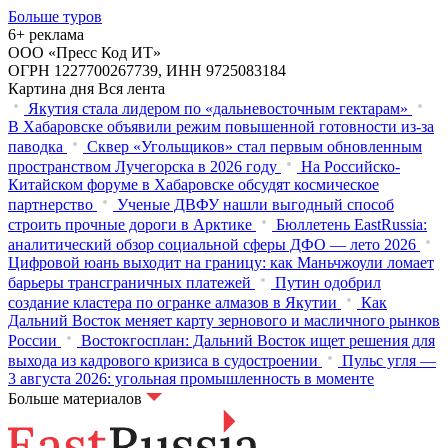
Больше туров
6+ реклама
ООО «Пресс Код ИТ»
ОГРН 1227700267739, ИНН 9725083184
Картина дня
Вся лента
Якутия стала лидером по «дальневосточным гектарам»
В Хабаровске объявили режим повышенной готовности из‑за
паводка
Сквер «Угольщиков» стал первым обновленным
пространством Лучегорска в 2026 году
На Российско-
Китайском форуме в Хабаровске обсудят космическое
партнерство
Ученые ДВФУ нашли выгодный способ
строить прочные дороги в Арктике
Бюллетень EastRussia:
аналитический обзор социальной сферы ДФО — лето 2026
Цифровой юань выходит на границу: как Маньчжоули ломает
барьеры трансграничных платежей
Путин одобрил
создание кластера по огранке алмазов в Якутии
Как
Дальний Восток меняет карту зернового и масличного рынков
России
Востокгосплан: Дальний Восток ищет решения для
выхода из кадрового кризиса в судостроении
Пульс угля —
3 августа 2026: угольная промышленность в моменте
Больше материалов