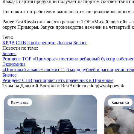
Каждая партия продукции получает паспортом соответствия пос
Поставки к потребителям выполняются специализированным а
Ранее EastRussia писало, что резидент ТОР «Михайловский» 
округе Приморья. Запуск производства намечен на четвертый к
Теги:
КРДВ
СПВ
Преференции
Льготы
Бизнес
Новости по теме:
Бизнес
Резидент ТОР «Приморье» построил рейдовый буксир собствен
Экономика
«Портовый альянс» вложит 11,6 млрд рублей в расширение тер
Бизнес
Резидент СПВ расширяет сеть прачечных в Приморье
Туры на Дальний Восток от BestArctic.ru
erid:pjwvokpoevpk