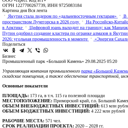
ООО «Пресс Код ИТ»
ОГРН 1227700267739, ИНН 9725083184
Картина дня
Вся лента
Якутия стала лидером по «дальневосточным гектарам»
В 
пространством Лучегорска в 2026 году
На Российско-Китайс
в Арктике
Цифровой юань выходит на границу: как Маньчж
Путин одобрил создание кластера по огранке алмазов в Якутии
2026: угольная промышленность в моменте
«Энергия Сахали
Поделиться
Бизнес
Промышленный парк «Большой Камень»
29.08.2025 05:20
Управляющая компания промышленного
парка «Большой Камен
складские помещения, а также обеспечение транспортной, ин
Основные показатели
ПЛОЩАДЬ:
173 га, в т.ч. 115 га полезной площади
МЕСТОПОЛОЖЕНИЕ:
Приморский край, г.о. Большой Каме
ОБЪЕМ ВНЕБЮДЖЕТНЫХ ИНВЕСТИЦИЙ:
613 млн рубл
ОБЪЕМ БЮДЖЕТНЫХ ИНВЕСТИЦИЙ:
4 222
млн рублей
РАБОЧИЕ МЕСТА:
571 чел.
СРОК РЕАЛИЗАЦИИ ПРОЕКТА:
2020 – 2028 гг.