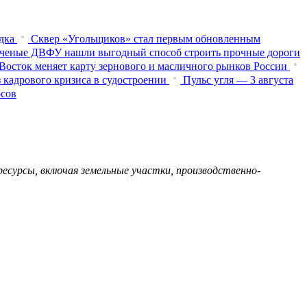
дка
Сквер «Угольщиков» стал первым обновленным
ченые ДВФУ нашли выгодный способ строить прочные дороги
Восток меняет карту зернового и масличного рынков России
 кадрового кризиса в судостроении
Пульс угля — 3 августа
осов
сурсы, включая земельные участки, производственно-