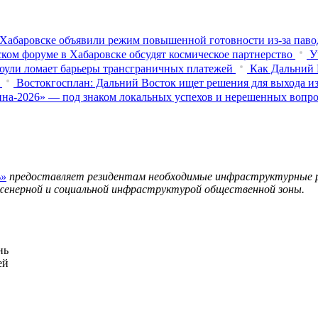
Хабаровске объявили режим повышенной готовности из‑за паво
ком форуме в Хабаровске обсудят космическое партнерство
У
оули ломает барьеры трансграничных платежей
Как Дальний 
Востокгосплан: Дальний Восток ищет решения для выхода из
на-2026» — под знаком локальных успехов и нерешенных вопр
ь»
предоставляет резидентам необходимые инфраструктурные ре
женерной и социальной инфраструктурой общественной зоны.
нь
ей