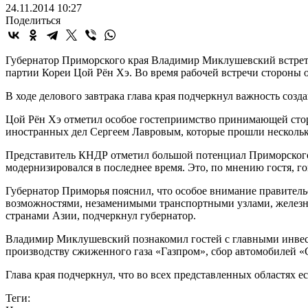
24.11.2014 10:27
Поделиться
Губернатор Приморского края Владимир Миклушевский встрет
партии Кореи Цой Рён Хэ. Во время рабочей встречи стороны
В ходе делового завтрака глава края подчеркнул важность соз
Цой Рён Хэ отметил особое гостеприимство принимающей сто
иностранных дел Сергеем Лавровым, которые прошли нескольк
Представитель КНДР отметил большой потенциал Приморского к
модернизировался в последнее время. Это, по мнению гостя, г
Губернатор Приморья пояснил, что особое внимание правитель
возможностями, незаменимыми транспортными узлами, железн
странами Азии, подчеркнул губернатор.
Владимир Миклушевский познакомил гостей с главными инвес
производству сжиженного газа «Газпром», сбор автомобилей «
Глава края подчеркнул, что во всех представленных областях 
Теги: