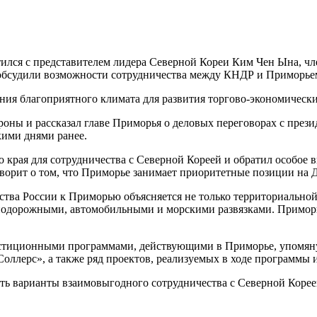
ился с представителем лидера Северной Кореи Ким Чен Ына, ч
 обсудили возможности сотрудничества между КНДР и Приморье
дания благоприятного климата для развития торгово-экономичес
роны и рассказал главе Приморья о деловых переговорах с пре
ими днями ранее.
рая для сотрудничества с Северной Кореей и обратил особое вн
оворит о том, что Приморье занимает приоритетные позиции на 
ства России к Приморью объясняется не только территориально
одорожными, автомобильными и морскими развязками. Приморье
тиционными программами, действующими в Приморье, упомянув 
Соллерс», а также ряд проектов, реализуемых в ходе программы
есть варианты взаимовыгодного сотрудничества с Северной Корее