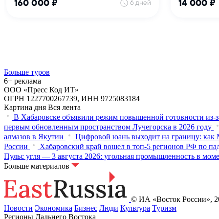
Больше туров
6+ реклама
ООО «Пресс Код ИТ»
ОГРН 1227700267739, ИНН 9725083184
Картина дня
Вся лента
В Хабаровске объявили режим повышенной готовности из‑з
первым обновленным пространством Лучегорска в 2026 году
алмазов в Якутии
Цифровой юань выходит на границу: как 
России
Хабаровский край вошел в топ-5 регионов РФ по па
Пульс угля — 3 августа 2026: угольная промышленность в мом
Больше материалов
© ИА «Восток России», 20
Новости
Экономика
Бизнес
Люди
Культура
Туризм
Регионы Дальнего Востока