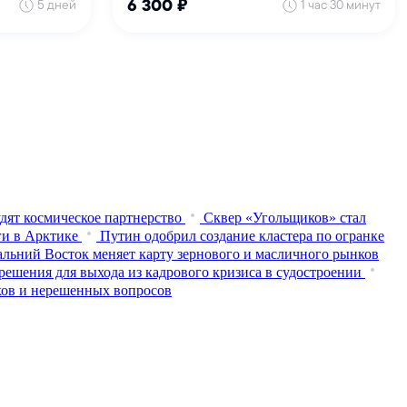
дят космическое партнерство
Сквер «Угольщиков» стал
ги в Арктике
Путин одобрил создание кластера по огранке
альний Восток меняет карту зернового и масличного рынков
решения для выхода из кадрового кризиса в судостроении
хов и нерешенных вопросов