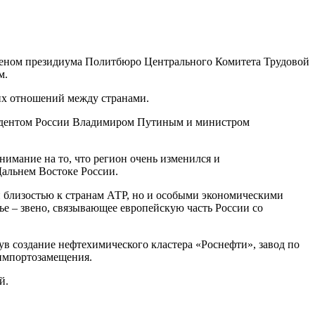
леном президиума Политбюро Центрального Комитета Трудовой
м.
ких отношений между странами.
зидентом России Владимиром Путиным и министром
имание на то, что регион очень изменился и
Дальнем Востоке России.
й близостью к странам АТР, но и особыми экономическими
 – звено, связывающее европейскую часть России со
создание нефтехимического кластера «Роснефти», завод по
 импортозамещения.
й.