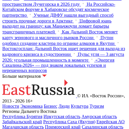
пространством Лучегорска в 2026 году
На Российско-
Китайском форуме в Хабаровске обсудят космическое
партнерство
Ученые ДВФУ нашли выгодный способ
строить прочные дороги в Арктике
Цифровой юань
выходит на границу: как Маньчжоули ломает барьеры
трансграничных платежей
Как Дальний Восток меняет
карту зернового и масличного рынков России
Путин
одобрил создание кластера по огранке алмазов в Якутии
Востокгосплан: Дальний Восток ищет решения для выхода из
кадрового кризиса в судостроении
Пульс угля — 3 августа
2026: угольная промышленность в моменте
«Энергия
Сахалина-2026» — под знаком локальных успехов и
нерешенных вопросов
Больше материалов
© ИА «Восток России»,
2013 - 2026
16+
Новости
Экономика
Бизнес
Люди
Культура
Туризм
Регионы Дальнего Востока
Республика Бурятия
Иркутская область
Амурская область
Забайкальский край
Республика Саха (Якутия)
Еврейская АО
Магаданская область
Приморский край
Сахалинская область