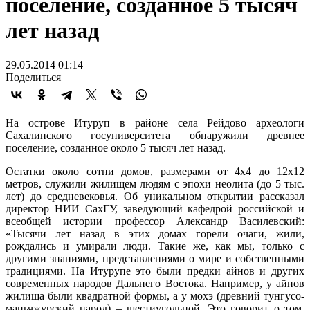
поселение, созданное 5 тысяч
лет назад
29.05.2014 01:14
Поделиться
На острове Итуруп в районе села Рейдово археологи
Сахалинского госуниверситета обнаружили древнее
поселение, созданное около 5 тысяч лет назад.
Остатки около сотни домов, размерами от 4х4 до 12х12
метров, служили жилищем людям с эпохи неолита (до 5 тыс.
лет) до средневековья. Об уникальном открытии рассказал
директор НИИ СахГУ, заведующий кафедрой российской и
всеобщей истории профессор Александр Василевский:
«Тысячи лет назад в этих домах горели очаги, жили,
рождались и умирали люди. Такие же, как мы, только с
другими знаниями, представлениями о мире и собственными
традициями. На Итурупе это были предки айнов и других
современных народов Дальнего Востока. Например, у айнов
жилища были квадратной формы, а у мохэ (древний тунгусо-
маньчжурский народ) – шестиугольной. Это говорит о том,