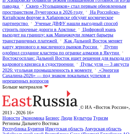
В Хабаровске объявили режим повышенной готовности из‑за
паводка
Сквер «Угольщиков» стал первым обновленным
пространством Лучегорска в 2026 году
На Российско-
Китайском форуме в Хабаровске обсудят космическое
партнерство
Ученые ДВФУ нашли выгодный способ
строить прочные дороги в Арктике
Цифровой юань
выходит на границу: как Маньчжоули ломает барьеры
трансграничных платежей
Как Дальний Восток меняет
карту зернового и масличного рынков России
Путин
одобрил создание кластера по огранке алмазов в Якутии
Востокгосплан: Дальний Восток ищет решения для выхода из
кадрового кризиса в судостроении
Пульс угля — 3 августа
2026: угольная промышленность в моменте
«Энергия
Сахалина-2026» — под знаком локальных успехов и
нерешенных вопросов
Больше материалов
© ИА «Восток России»,
2013 - 2026
16+
Новости
Экономика
Бизнес
Люди
Культура
Туризм
Регионы Дальнего Востока
Республика Бурятия
Иркутская область
Амурская область