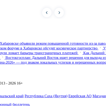
Хабаровске объявили режим повышенной готовности из‑за паво
ком форуме в Хабаровске обсудят космическое партнерство
У
оули ломает барьеры трансграничных платежей
Как Дальний 
Востокгосплан: Дальний Восток ищет решения для выхода из
на-2026» — под знаком локальных успехов и нерешенных вопр
13 - 2026
16+
йкальский край
Республика Саха (Якутия)
Еврейская АО
Магадан
ронный бюллетень