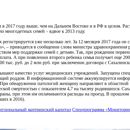
 в 2017 году выше, чем на Дальнем Востоке и в РФ в целом. Рас
ало многодетных семей – вдвое к 2013 году.
егистрируется уже несколько лет. За 12 месяцев 2017 года он с
и», – приводятся в сообщении слова министра здравоохранения 
ством мер поддержки семей с детьми. Так, при рождении перве
выплата. А при появлении второго ребенка семья получает еще 2
500 тыс. руб. до 2 млн руб. при заключении договора с Сахалин
овышают качество услуг медицинских учреждений. Запущена спе
ющий роддом. В информационной системе аккумулируется информ
й. При обнаружении патологий женщину направляют в областной
ческой смертностью с показателем 4,7 на тысячу родившихся. С
раны, при этом им оплачиваются расходы на проезд. В прошлом 
ших в 2016).
егиональный материнский капитал
Спецпрограмма «Мониторин