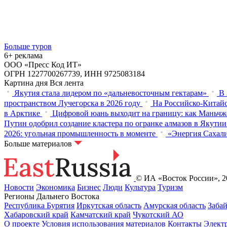
Больше туров
6+ реклама
ООО «Пресс Код ИТ»
ОГРН 1227700267739, ИНН 9725083184
Картина дня
Вся лента
Якутия стала лидером по «дальневосточным гектарам»
В 
пространством Лучегорска в 2026 году
На Российско-Китайс
в Арктике
Цифровой юань выходит на границу: как Маньчж
Путин одобрил создание кластера по огранке алмазов в Якутии
2026: угольная промышленность в моменте
«Энергия Сахали
Больше материалов
© ИА «Восток России», 20
Новости
Экономика
Бизнес
Люди
Культура
Туризм
Регионы Дальнего Востока
Республика Бурятия
Иркутская область
Амурская область
Заба
Хабаровский край
Камчатский край
Чукотский АО
О проекте
Условия использования материалов
Контакты
Элект