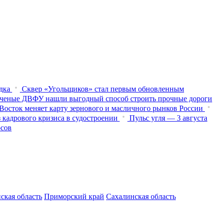
дка
Сквер «Угольщиков» стал первым обновленным
ченые ДВФУ нашли выгодный способ строить прочные дороги
Восток меняет карту зернового и масличного рынков России
 кадрового кризиса в судостроении
Пульс угля — 3 августа
осов
ская область
Приморский край
Сахалинская область