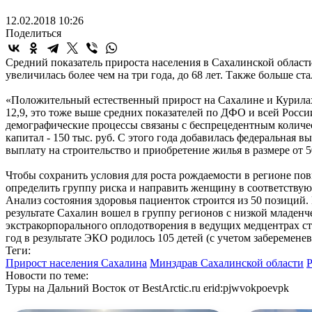
12.02.2018 10:26
Поделиться
Средний показатель прироста населения в Сахалинской области
увеличилась более чем на три года, до 68 лет. Также больше ст
«Положительный естественный прирост на Сахалине и Курилах р
12,9, это тоже выше средних показателей по ДФО и всей Росси
демографические процессы связаны с беспрецедентным количе
капитал - 150 тыс. руб. С этого года добавилась федеральная 
выплату на строительство и приобретение жилья в размере от 
Чтобы сохранить условия для роста рождаемости в регионе п
определить группу риска и направить женщину в соответству
Анализ состояния здоровья пациенток строится из 50 позици
результате Сахалин вошел в группу регионов с низкой младен
экстракорпорального оплодотворения в ведущих медцентрах ст
год в результате ЭКО родилось 105 детей (с учетом забеременев
Теги:
Прирост населения Сахалина
Минздрав Сахалинской области
Р
Новости по теме:
Туры на Дальний Восток от BestArctic.ru
erid:pjwvokpoevpk