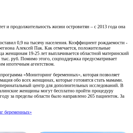
тет и продолжительность жизни островитян – с 2013 года она
оставил 0,9 на тысячу населения. Коэффициент рождаемости -
региона Алексей Пак. Как отмечается, положительные
нца женщинам 19-25 лет выплачивается областной материнский
00 тыс. руб. Помимо этого, соцподдержка предусматривает
ским ипотечным агентством.
цпрограмма «Мониторинг беременных», которая позволяет
ация обо всех женщинах, которые готовятся стать мамами.
 перинатальный центр для дополнительных исследований. В
ахалинские женщины могут бесплатно пройти процедуру
году за пределы области было направлено 265 пациенток. За
г беременных»