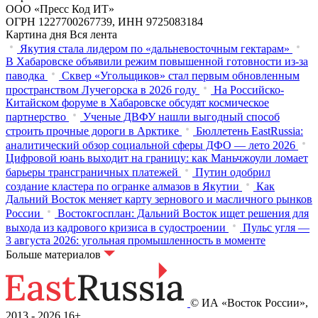
ООО «Пресс Код ИТ»
ОГРН 1227700267739, ИНН 9725083184
Картина дня
Вся лента
Якутия стала лидером по «дальневосточным гектарам»
В Хабаровске объявили режим повышенной готовности из‑за
паводка
Сквер «Угольщиков» стал первым обновленным
пространством Лучегорска в 2026 году
На Российско-
Китайском форуме в Хабаровске обсудят космическое
партнерство
Ученые ДВФУ нашли выгодный способ
строить прочные дороги в Арктике
Бюллетень EastRussia:
аналитический обзор социальной сферы ДФО — лето 2026
Цифровой юань выходит на границу: как Маньчжоули ломает
барьеры трансграничных платежей
Путин одобрил
создание кластера по огранке алмазов в Якутии
Как
Дальний Восток меняет карту зернового и масличного рынков
России
Востокгосплан: Дальний Восток ищет решения для
выхода из кадрового кризиса в судостроении
Пульс угля —
3 августа 2026: угольная промышленность в моменте
Больше материалов
© ИА «Восток России»,
2013 - 2026
16+