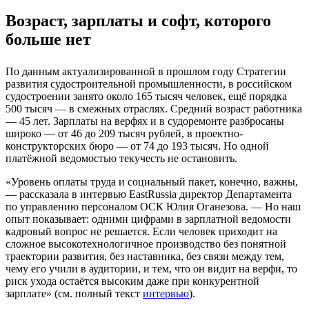
Возраст, зарплаты и софт, которого
больше нет
По данным актуализированной в прошлом году Стратегии
развития судостроительной промышленности, в российском
судостроении занято около 165 тысяч человек, ещё порядка
500 тысяч — в смежных отраслях. Средний возраст работника
— 45 лет. Зарплаты на верфях и в судоремонте разбросаны
широко — от 46 до 209 тысяч рублей, в проектно-
конструкторских бюро — от 74 до 193 тысяч. Но одной
платёжной ведомостью текучесть не остановить.
«Уровень оплаты труда и социальный пакет, конечно, важны,
— рассказала в интервью EastRussia директор Департамента
по управлению персоналом ОСК Юлия Оганезова. — Но наш
опыт показывает: одними цифрами в зарплатной ведомости
кадровый вопрос не решается. Если человек приходит на
сложное высокотехнологичное производство без понятной
траектории развития, без наставника, без связи между тем,
чему его учили в аудитории, и тем, что он видит на верфи, то
риск ухода остаётся высоким даже при конкурентной
зарплате» (см. полный текст
интервью
).