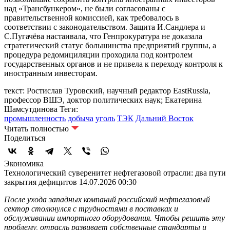
над «Трансбункером», не были согласованы с
правительственной комиссией, как требовалось в
соответствии с законодательством. Защита И.Сандлера и
С.Пугачёва настаивала, что Генпрокуратура не доказала
стратегический статус большинства предприятий группы, а
процедура редомициляции проходила под контролем
государственных органов и не привела к переходу контроля к
иностранным инвесторам.
текст: Ростислав Туровский, научный редактор EastRussia,
профессор ВШЭ, доктор политических наук; Екатерина
Шамсутдинова
Теги:
промышленность
добыча
уголь
ТЭК
Дальний Восток
Читать полностью
Поделиться
Экономика
Технологический суверенитет нефтегазовой отрасли: два пути
закрытия дефицитов
14.07.2026 00:30
После ухода западных компаний российский нефтегазовый
сектор столкнулся с трудностями в поставках и
обслуживании импортного оборудования. Чтобы решить эту
проблему, отрасль развивает собственные стандарты и