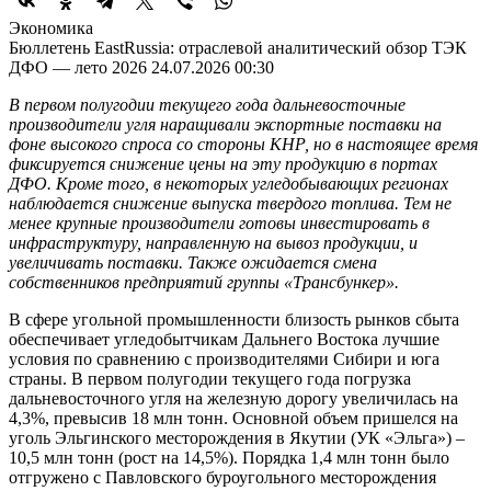
Экономика
Бюллетень EastRussia: отраслевой аналитический обзор ТЭК
ДФО — лето 2026
24.07.2026 00:30
В первом полугодии текущего года дальневосточные
производители угля наращивали экспортные поставки на
фоне высокого спроса со стороны КНР, но в настоящее время
фиксируется снижение цены на эту продукцию в портах
ДФО. Кроме того, в некоторых угледобывающих регионах
наблюдается снижение выпуска твердого топлива. Тем не
менее крупные производители готовы инвестировать в
инфраструктуру, направленную на вывоз продукции, и
увеличивать поставки. Также ожидается смена
собственников предприятий группы «Трансбункер».
В сфере угольной промышленности близость рынков сбыта
обеспечивает угледобытчикам Дальнего Востока лучшие
условия по сравнению с производителями Сибири и юга
страны. В первом полугодии текущего года погрузка
дальневосточного угля на железную дорогу увеличилась на
4,3%, превысив 18 млн тонн. Основной объем пришелся на
уголь Эльгинского месторождения в Якутии (УК «Эльга») –
10,5 млн тонн (рост на 14,5%). Порядка 1,4 млн тонн было
отгружено с Павловского буроугольного месторождения