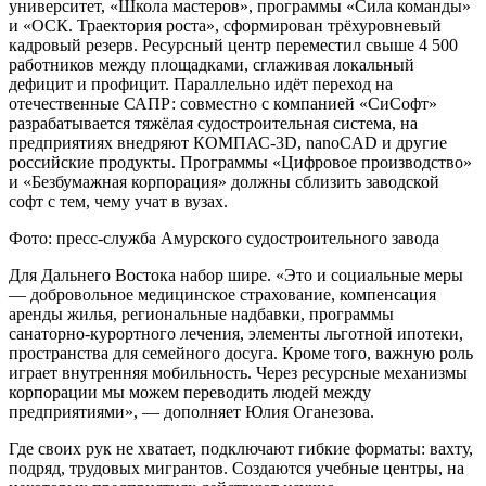
университет, «Школа мастеров», программы «Сила команды»
и «ОСК. Траектория роста», сформирован трёхуровневый
кадровый резерв. Ресурсный центр переместил свыше 4 500
работников между площадками, сглаживая локальный
дефицит и профицит. Параллельно идёт переход на
отечественные САПР: совместно с компанией «СиСофт»
разрабатывается тяжёлая судостроительная система, на
предприятиях внедряют КОМПАС-3D, nanoCAD и другие
российские продукты. Программы «Цифровое производство»
и «Безбумажная корпорация» должны сблизить заводской
софт с тем, чему учат в вузах.
Фото: пресс-служба Амурского судостроительного завода
Для Дальнего Востока набор шире. «Это и социальные меры
— добровольное медицинское страхование, компенсация
аренды жилья, региональные надбавки, программы
санаторно-курортного лечения, элементы льготной ипотеки,
пространства для семейного досуга. Кроме того, важную роль
играет внутренняя мобильность. Через ресурсные механизмы
корпорации мы можем переводить людей между
предприятиями», — дополняет Юлия Оганезова.
Где своих рук не хватает, подключают гибкие форматы: вахту,
подряд, трудовых мигрантов. Создаются учебные центры, на