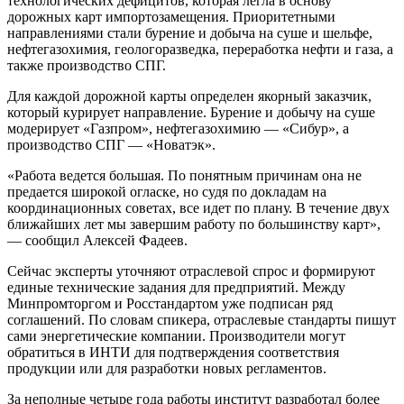
технологических дефицитов, которая легла в основу
дорожных карт импортозамещения. Приоритетными
направлениями стали бурение и добыча на суше и шельфе,
нефтегазохимия, геологоразведка, переработка нефти и газа, а
также производство СПГ.
Для каждой дорожной карты определен якорный заказчик,
который курирует направление. Бурение и добычу на суше
модерирует «Газпром», нефтегазохимию — «Сибур», а
производство СПГ — «Новатэк».
«Работа ведется большая. По понятным причинам она не
предается широкой огласке, но судя по докладам на
координационных советах, все идет по плану. В течение двух
ближайших лет мы завершим работу по большинству карт»,
— сообщил Алексей Фадеев.
Сейчас эксперты уточняют отраслевой спрос и формируют
единые технические задания для предприятий. Между
Минпромторгом и Росстандартом уже подписан ряд
соглашений. По словам спикера, отраслевые стандарты пишут
сами энергетические компании. Производители могут
обратиться в ИНТИ для подтверждения соответствия
продукции или для разработки новых регламентов.
За неполные четыре года работы институт разработал более