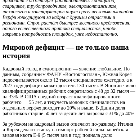
приходится до четырёх работодателей: сборщиков,
сварщиков, трубопроводчиков, электромонтажников,
технологов и конструкторов ищут сразу несколько площадок.
Верфи конкурируют за кадры с другими отраслями и
регионами. Спрос растёт быстрее местного предложения:
одного естественного притока специалистов, чтобы
закрыть потребность площадок, уже недостаточно.
Мировой дефицит — не только наша
история
Кадровый голод в судостроении — явление глобальное. По
данным, собранным ФАНУ «Востокгосплан», Южная Корея
недосчитывается около 12 тысяч специалистов ежегодно, а к
2027 году дефицит может достичь 130 тысяч. В Японии число
квалифицированных рабочих сократилось с 48 до 32 тысяч —
на 33%. В США средний возраст квалифицированного
рабочего — 55 лет, а текучесть молодых специалистов на
отдельных верфях доходит до 20% и выше. В Дании доля
работников старше 50 лет за десять лет выросла с 31% до 40%.
За рубежом на кадровый вызов отвечают по-разному. Италия
и Корея делают ставку на импорт рабочей силы: корейская
визовая квота E-9 (5 тысяч виз в год) подняла долю