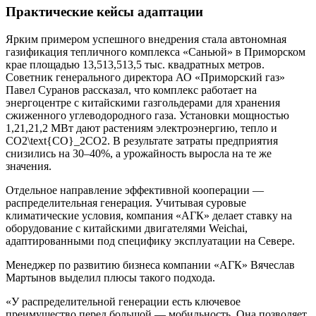
Практические кейсы адаптации
Ярким примером успешного внедрения стала автономная
газификация тепличного комплекса «Саньюй» в Приморском
крае площадью 13,513,513,5 тыс. квадратных метров.
Советник генерального директора АО «Приморский газ»
Павел Суранов рассказал, что комплекс работает на
энергоцентре с китайскими газгольдерами для хранения
сжиженного углеводородного газа. Установки мощностью
1,21,21,2 МВт дают растениям электроэнергию, тепло и
CO2\text{CO}_2CO2​. В результате затраты предприятия
снизились на 30–40%, а урожайность выросла на те же
значения.
Отдельное направление эффективной кооперации —
распределительная генерация. Учитывая суровые
климатические условия, компания «АГК» делает ставку на
оборудование с китайскими двигателями Weichai,
адаптированными под специфику эксплуатации на Севере.
Менеджер по развитию бизнеса компании «АГК» Вячеслав
Мартынов выделил плюсы такого подхода.
«У распределительной генерации есть ключевое
преимущество перед большой — мобильность. Она позволяет