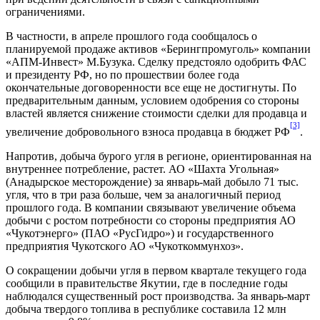
ограничениями.
В частности, в апреле прошлого года сообщалось о
планируемой продаже активов «Берингпромуголь» компании
«АПМ-Инвест» М.Бузука. Сделку предстояло одобрить ФАС
и президенту РФ, но по прошествии более года
окончательные договоренности все еще не достигнуты. По
предварительным данным, условием одобрения со стороны
властей является снижение стоимости сделки для продавца и
[3]
увеличение добровольного взноса продавца в бюджет РФ
.
Напротив, добыча бурого угля в регионе, ориентированная на
внутреннее потребление, растет. АО «Шахта Угольная»
(Анадырское месторождение) за январь-май добыло 71 тыс.
угля, что в три раза больше, чем за аналогичный период
прошлого года. В компании связывают увеличение объема
добычи с ростом потребности со стороны предприятия АО
«Чукотэнерго» (ПАО «РусГидро») и государственного
предприятия Чукотского АО «Чукоткоммунхоз».
О сокращении добычи угля в первом квартале текущего года
сообщили в правительстве Якутии, где в последние годы
наблюдался существенный рост производства. За январь-март
добыча твердого топлива в республике составила 12 млн