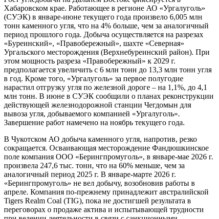
Хабаровском крае. Работающее в регионе АО «Ургалуголь»
(СУЭК) в январе-июне текущего года произвело 6,005 млн
тонн каменного угля, что на 4% больше, чем за аналогичный
период прошлого года. Добыча осуществляется на разрезах
«Буреинский», «Правобережный», шахте «Северная»
Ургальского месторождения (Верхнебуреинский район). При
этом мощность разреза «Правобережный» к 2029 г.
предполагается увеличить с 6 млн тонн до 13,3 млн тонн угля
в год. Кроме того, «Ургалуголь» за первое полугодие
нарастил отгрузку угля по железной дороге – на 1,1%, до 4,1
млн тонн. В июне в СУЭК сообщили о планах реконструкции
действующей железнодорожной станции Чегдомын для
вывоза угля, добываемого компанией «Ургалуголь».
Завершение работ намечено на ноябрь текущего года.
В Чукотском АО добыча каменного угля, напротив, резко
сокращается. Осваивающая месторождение Фандюшкинское
поле компания ООО «Берингпромуголь», в январе-мае 2026 г.
произвела 247,6 тыс. тонн, что на 60% меньше, чем за
аналогичный период 2025 г. В январе-марте 2026 г.
«Берингпромуголь» не вел добычу, возобновив работы в
апреле. Компания по-прежнему принадлежит австралийской
Tigers Realm Coal (TIG), пока не достигшей результата в
переговорах о продаже актива и испытывающей трудности
при ведении деятельности в связи с санкционными