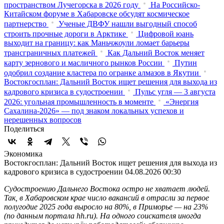
пространством Лучегорска в 2026 году
На Российско-
Китайском форуме в Хабаровске обсудят космическое
партнерство
Ученые ДВФУ нашли выгодный способ
строить прочные дороги в Арктике
Цифровой юань
выходит на границу: как Маньчжоули ломает барьеры
трансграничных платежей
Как Дальний Восток меняет
карту зернового и масличного рынков России
Путин
одобрил создание кластера по огранке алмазов в Якутии
Востокгосплан: Дальний Восток ищет решения для выхода из
кадрового кризиса в судостроении
Пульс угля — 3 августа
2026: угольная промышленность в моменте
«Энергия
Сахалина-2026» — под знаком локальных успехов и
нерешенных вопросов
Поделиться
Экономика
Востокгосплан: Дальний Восток ищет решения для выхода из
кадрового кризиса в судостроении
04.08.2026 00:30
Судостроению Дальнего Востока остро не хватает людей.
Так, в Хабаровском крае число вакансий в отрасли за первое
полугодие 2025 года выросло на 80%, в Приморье — на 23%
(по данным портала hh.ru). На одного соискателя иногда