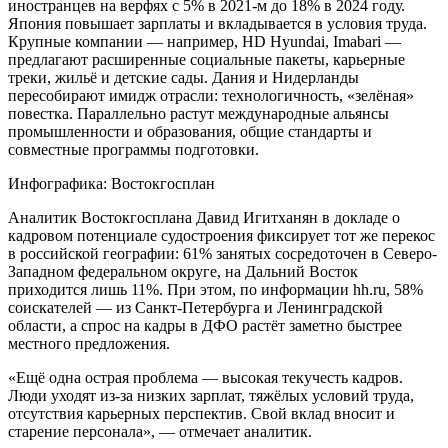
иностранцев на верфях с 5% в 2021-м до 18% в 2024 году.
Япония повышает зарплаты и вкладывается в условия труда.
Крупные компании — например, HD Hyundai, Imabari —
предлагают расширенные социальные пакеты, карьерные
треки, жильё и детские сады. Дания и Нидерланды
пересобирают имидж отрасли: технологичность, «зелёная»
повестка. Параллельно растут международные альянсы
промышленности и образования, общие стандарты и
совместные программы подготовки.
Инфографика: Востокгосплан
Аналитик Востокгосплана Давид Игитханян в докладе о
кадровом потенциале судостроения фиксирует тот же перекос
в российской географии: 61% занятых сосредоточен в Северо-
Западном федеральном округе, на Дальний Восток
приходится лишь 11%. При этом, по информации hh.ru, 58%
соискателей — из Санкт-Петербурга и Ленинградской
области, а спрос на кадры в ДФО растёт заметно быстрее
местного предложения.
«Ещё одна острая проблема — высокая текучесть кадров.
Люди уходят из-за низких зарплат, тяжёлых условий труда,
отсутствия карьерных перспектив. Свой вклад вносит и
старение персонала», — отмечает аналитик.