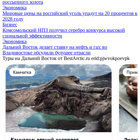
россыпного золота
Экономика
Мировые цены на российский уголь упадут на 20 процентов к
2028 году
Бизнес
Комсомольский НПЗ получил серебро конкурса высокой
социальной эффективности
Экономика
Дальний Восток делает ставку на нефть и газ: во
Владивостоке обсудили будущее отрасли
Туры на Дальний Восток от BestArctic.ru
erid:pjwvokpoevpk