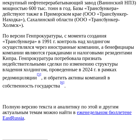
некрупный нефтеперерабатывающий завод (Ванинский НПЗ)
мощностью 600 тыс. тонн в год. Базы «Трансбункера»
действуют также в Приморском крае (ООО «Трансбункер-
Находка»), Сахалинской области (ООО «Трансбункер-
Холмск»).
По версии Генпрокуратуры, с момента создания
«Трансбункера» в 1991 г. контроль над холдингом
осуществлялся через иностранные компании, а бенефициары
компании являются гражданами и налоговыми резидентами
Кипра. Генпрокуратура потребовала признать
недействительными сделки по изменению структуры
владения холдингом, проведенные в 2024 г. в рамках
[5]
редомициляции
, и обратить активы компаний в
[6]
собственность государства
.
Полную версию текста и аналитику по этой и другим
актуальным темам можно найти в
еженедельном бюллетене
EastRussia
.