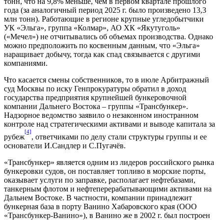
тонн, что на 9,8% меньше, чем в первом квартале прошлого
года (за аналогичный период 2025 г. было произведено 13,3
млн тонн). Работающие в регионе крупные угледобытчики
УК «Эльга», группа «Колмар», АО ХК «Якутуголь»
(«Мечел») не отчитывались об объемах производства. Однако
можно предположить по косвенным данным, что «Эльга»
наращивает добычу, тогда как спад связывается с другими
компаниями.
Что касается смены собственников, то в июле Арбитражный
суд Москвы по иску Генпрокуратуры обратил в доход
государства предприятия крупнейшей бункеровочной
компании Дальнего Востока – группы «Трансбункер».
Надзорное ведомство заявило о незаконном иностранном
контроле над стратегическими активами и выводе капитала за
[4]
рубеж
, ответчиками по делу стали структуры группы и ее
основатели И.Сандлер и С.Пугачёв.
«Трансбункер» является одним из лидеров российского рынка
бункеровки судов, он поставляет топливо в морские порты,
оказывает услуги по заправке, располагает нефтебазами,
танкерным флотом и нефтеперерабатывающими активами на
Дальнем Востоке. В частности, компании принадлежит
бункерная база в порту Ванино Хабаровского края (ООО
«Трансбункер-Ванино»), в Ванино же в 2002 г. был построен