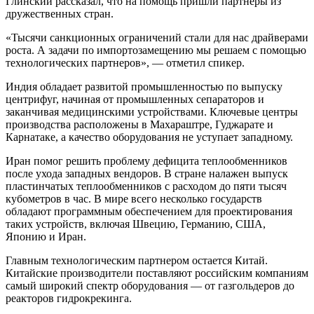
Глинский рассказал, что на помощь пришли партнеры из
дружественных стран.
«Тысячи санкционных ограничений стали для нас драйверами
роста. А задачи по импортозамещению мы решаем с помощью
технологических партнеров», — отметил спикер.
Индия обладает развитой промышленностью по выпуску
центрифуг, начиная от промышленных сепараторов и
заканчивая медицинскими устройствами. Ключевые центры
производства расположены в Махараштре, Гуджарате и
Карнатаке, а качество оборудования не уступает западному.
Иран помог решить проблему дефицита теплообменников
после ухода западных вендоров. В стране налажен выпуск
пластинчатых теплообменников с расходом до пяти тысяч
кубометров в час. В мире всего несколько государств
обладают программным обеспечением для проектирования
таких устройств, включая Швецию, Германию, США,
Японию и Иран.
Главным технологическим партнером остается Китай.
Китайские производители поставляют российским компаниям
самый широкий спектр оборудования — от газгольдеров до
реакторов гидрокрекинга.