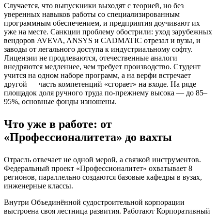
Случается, что выпускники выходят с теорией, но без
уверенных навыков работы со специализированным
программным обеспечением, и предприятия доучивают их
уже на месте. Санкции проблему обострили: уход зарубежных
вендоров AVEVA, ANSYS и CADMATIC отрезал и вузы, и
заводы от легального доступа к индустриальному софту.
Лицензии не продлеваются, отечественные аналоги
внедряются медленнее, чем требует производство. Студент
учится на одном наборе программ, а на верфи встречает
другой — часть компетенций «сгорает» на входе. На ряде
площадок доля ручного труда по-прежнему высока — до 85–
95%, основные фонды изношены.
Что уже в работе: от
«Профессионалитета» до вахты
Отрасль отвечает не одной мерой, а связкой инструментов.
Федеральный проект «Профессионалитет» охватывает 8
регионов, параллельно создаются базовые кафедры в вузах,
инженерные классы.
Внутри Объединённой судостроительной корпорации
выстроена своя лестница развития. Работают Корпоративный