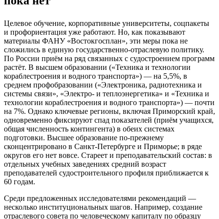
пока нет
Целевое обучение, корпоративные университеты, соцпакеты
и профориентация уже работают. Но, как показывают
материалы ФАНУ «Востокгосплан», эти меры пока не
сложились в единую государственно-отраслевую политику.
По России приём на ряд связанных с судостроением программ
растёт. В высшем образовании («Техника и технологии
кораблестроения и водного транспорта») — на 5,5%, в
среднем профобразовании («Электроника, радиотехника и
системы связи», «Электро- и теплоэнергетика» и «Техника и
технологии кораблестроения и водного транспорта») — почти
на 7%. Однако ключевые регионы, включая Приморский край,
одновременно фиксируют спад показателей (приём учащихся,
общая численность контингента) в обеих системах
подготовки. Высшее образование по-прежнему
сконцентрировано в Санкт-Петербурге и Приморье; в ряде
округов его нет вовсе. Стареет и преподавательский состав: в
отдельных учебных заведениях средний возраст
преподавателей судостроительного профиля приближается к
60 годам.
Среди предложенных исследователями рекомендаций —
несколько институциональных шагов. Например, создание
отраслевого совета по человеческому капиталу по образцу