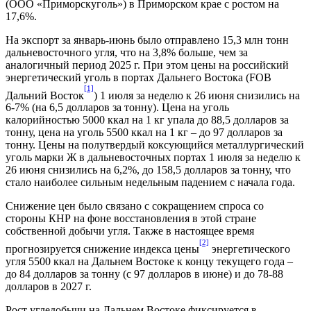
(ООО «Приморскуголь») в Приморском крае с ростом на
17,6%.
На экспорт за январь-июнь было отправлено 15,3 млн тонн
дальневосточного угля, что на 3,8% больше, чем за
аналогичный период 2025 г. При этом цены на российский
энергетический уголь в портах Дальнего Востока (FOB
[1]
Дальний Восток
) 1 июля за неделю к 26 июня снизились на
6-7% (на 6,5 долларов за тонну). Цена на уголь
калорийностью 5000 ккал на 1 кг упала до 88,5 долларов за
тонну, цена на уголь 5500 ккал на 1 кг – до 97 долларов за
тонну. Цены на полутвердый коксующийся металлургический
уголь марки Ж в дальневосточных портах 1 июля за неделю к
26 июня снизились на 6,2%, до 158,5 долларов за тонну, что
стало наиболее сильным недельным падением с начала года.
Снижение цен было связано с сокращением спроса со
стороны КНР на фоне восстановления в этой стране
собственной добычи угля. Также в настоящее время
[2]
прогнозируется снижение индекса цены
энергетического
угля 5500 ккал на Дальнем Востоке к концу текущего года –
до 84 долларов за тонну (с 97 долларов в июне) и до 78-88
долларов в 2027 г.
Рост угледобычи на Дальнем Востоке фиксируется в