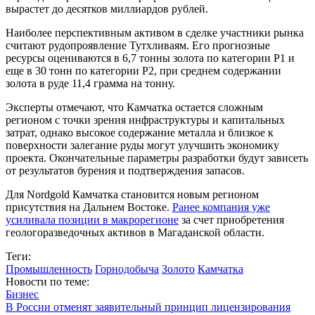
вырастет до десятков миллиардов рублей.
Наиболее перспективным активом в сделке участники рынка
считают рудопроявление Тутхливаям. Его прогнозные
ресурсы оцениваются в 6,7 тонны золота по категории P1 и
еще в 30 тонн по категории P2, при среднем содержании
золота в руде 11,4 грамма на тонну.
Эксперты отмечают, что Камчатка остается сложным
регионом с точки зрения инфраструктуры и капитальных
затрат, однако высокое содержание металла и близкое к
поверхности залегание руды могут улучшить экономику
проекта. Окончательные параметры разработки будут зависеть
от результатов бурения и подтверждения запасов.
Для Nordgold Камчатка становится новым регионом
присутствия на Дальнем Востоке.
Ранее компания уже
усиливала позиции в макрорегионе
за счет приобретения
геологоразведочных активов в Магаданской области.
Теги:
Промышленность
Горнодобыча
Золото
Камчатка
Новости по теме:
Бизнес
В России отменят заявительный принцип лицензирования