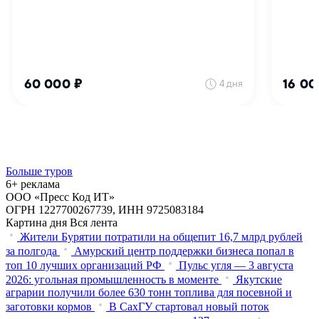
Больше туров
6+ реклама
ООО «Пресс Код ИТ»
ОГРН 1227700267739, ИНН 9725083184
Картина дня
Вся лента
Жители Бурятии потратили на общепит 16,7 млрд рублей
за полгода
Амурский центр поддержки бизнеса попал в
топ 10 лучших организаций РФ
Пульс угля — 3 августа
2026: угольная промышленность в моменте
Якутские
аграрии получили более 630 тонн топлива для посевной и
заготовки кормов
В СахГУ стартовал новый поток