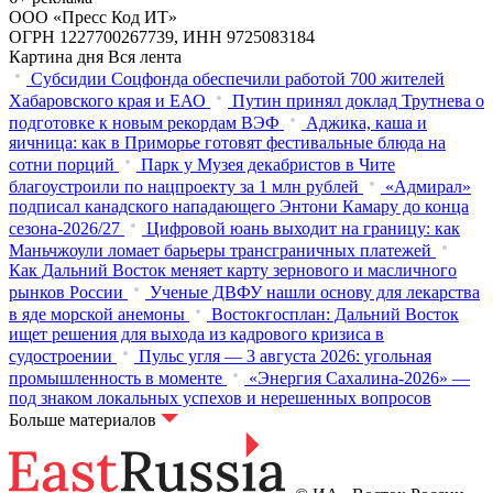
ООО «Пресс Код ИТ»
ОГРН 1227700267739, ИНН 9725083184
Картина дня
Вся лента
Субсидии Соцфонда обеспечили работой 700 жителей
Хабаровского края и ЕАО
Путин принял доклад Трутнева о
подготовке к новым рекордам ВЭФ
Аджика, каша и
яичница: как в Приморье готовят фестивальные блюда на
сотни порций
Парк у Музея декабристов в Чите
благоустроили по нацпроекту за 1 млн рублей
«Адмирал»
подписал канадского нападающего Энтони Камару до конца
сезона-2026/27
Цифровой юань выходит на границу: как
Маньчжоули ломает барьеры трансграничных платежей
Как Дальний Восток меняет карту зернового и масличного
рынков России
Ученые ДВФУ нашли основу для лекарства
в яде морской анемоны
Востокгосплан: Дальний Восток
ищет решения для выхода из кадрового кризиса в
судостроении
Пульс угля — 3 августа 2026: угольная
промышленность в моменте
«Энергия Сахалина-2026» —
под знаком локальных успехов и нерешенных вопросов
Больше материалов