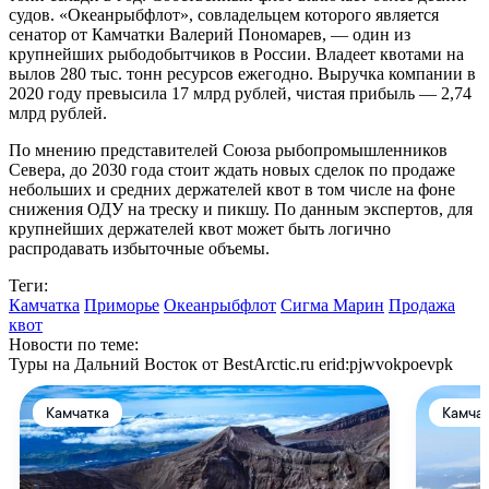
судов. «Океанрыбфлот», совладельцем которого является
сенатор от Камчатки Валерий Пономарев, — один из
крупнейших рыбодобытчиков в России. Владеет квотами на
вылов 280 тыс. тонн ресурсов ежегодно. Выручка компании в
2020 году превысила 17 млрд рублей, чистая прибыль — 2,74
млрд рублей.
По мнению представителей Союза рыбопромышленников
Севера, до 2030 года стоит ждать новых сделок по продаже
небольших и средних держателей квот в том числе на фоне
снижения ОДУ на треску и пикшу. По данным экспертов, для
крупнейших держателей квот может быть логично
распродавать избыточные объемы.
Теги:
Камчатка
Приморье
Океанрыбфлот
Сигма Марин
Продажа
квот
Новости по теме:
Туры на Дальний Восток от BestArctic.ru
erid:pjwvokpoevpk