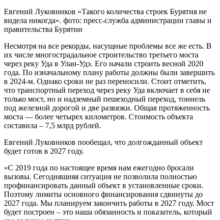
Евгений Луковников «Такого количества строек Бурятия не
видела никогда». фото: пресс-служба администрации главы и
правительства Бурятии
Несмотря на все рекорды, насущные проблемы все же есть. В
их числе многострадальное строительство третьего моста
через реку Уда в Улан-Удэ. Его начали строить весной 2020
года. По изначальному плану работы должны были завершить
в 2024-м. Однако сроки не раз переносили. Стоит отметить,
что транспортный переход через реку Уда включает в себя не
только мост, но и надземный пешеходный переход, тоннель
под железной дорогой и две развязки. Общая протяженность
моста — более четырех километров. Стоимость объекта
составила – 7,5 млрд рублей.
Евгений Луковников пообещал, что долгожданный объект
будет готов в 2027 году.
«С 2019 года по настоящее время нам ежегодно бросали
вызовы. Сегодняшняя ситуация не позволила полностью
профинансировать данный объект в установленные сроки.
Поэтому лимиты основного финансирования сдвинуты до
2027 года. Мы планируем закончить работы в 2027 году. Мост
будет построен – это наша обязанность и показатель, который