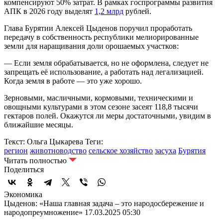
компенсируют 50% затрат. В рамках госпрограммы развития
АПК в 2026 году выделят
1,2 млрд
рублей.
Глава Бурятии Алексей Цыденов поручил проработать
передачу в собственность республики мелиорированные
земли для наращивания доли орошаемых участков:
— Если земля обрабатывается, но не оформлена, следует не
запрещать её использование, а работать над легализацией.
Когда земля в работе — это уже хорошо.
Зерновыми, масличными, кормовыми, техническими и
овощными культурами в этом сезоне засеят 118,8 тысячи
гектаров полей. Окажутся ли меры достаточными, увидим в
ближайшие месяцы.
Текст: Ольга Цыкарева
Теги:
регион
животноводство
сельское хозяйство
засуха
Бурятия
Читать полностью
Поделиться
Экономика
Цыденов: «Наша главная задача – это народосбережение и
народопреумножение»
17.03.2025 05:30