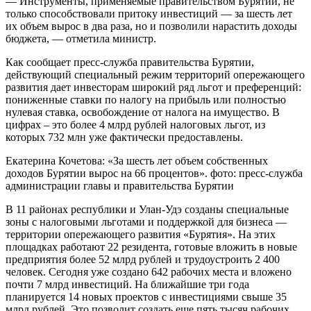
— Инструменты, применяемые правительством Бурятии, не
только способствовали притоку инвестиций — за шесть лет
их объем вырос в два раза, но и позволили нарастить доходы
бюджета, — отметила министр.
Как сообщает пресс-служба правительства Бурятии,
действующий специальный режим территорий опережающего
развития дает инвесторам широкий ряд льгот и преференций:
пониженные ставки по налогу на прибыль или полностью
нулевая ставка, освобождение от налога на имущество. В
цифрах – это более 4 млрд рублей налоговых льгот, из
которых 732 млн уже фактически предоставлены.
Екатерина Кочетова: «За шесть лет объем собственных
доходов Бурятии вырос на 66 процентов». фото: пресс-служба
администрации главы и правительства Бурятии
В 11 районах республики и Улан-Удэ созданы специальные
зоны с налоговыми льготами и поддержкой для бизнеса —
территории опережающего развития «Бурятия». На этих
площадках работают 22 резидента, готовые вложить в новые
предприятия более 52 млрд рублей и трудоустроить 2 400
человек. Сегодня уже создано 642 рабочих места и вложено
почти 7 млрд инвестиций. На ближайшие три года
планируется 14 новых проектов с инвестициями свыше 35
млрд рублей. Это позволит создать еще пять тысяч рабочих