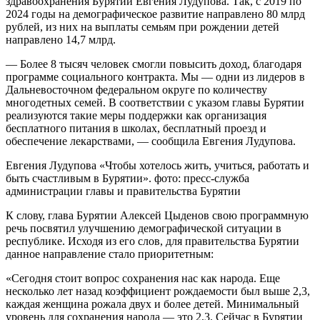
здравоохранения Бурятии Евгения Лудупова. Так, с 2019 по
2024 годы на демографическое развитие направлено 80 млрд
рублей, из них на выплаты семьям при рождении детей
направлено 14,7 млрд.
— Более 8 тысяч человек смогли повысить доход, благодаря
программе социального контракта. Мы — одни из лидеров в
Дальневосточном федеральном округе по количеству
многодетных семей. В соответствии с указом главы Бурятии
реализуются такие меры поддержки как организация
бесплатного питания в школах, бесплатный проезд и
обеспечение лекарствами, — сообщила Евгения Лудупова.
Евгения Лудупова «Чтобы хотелось жить, учиться, работать и
быть счастливым в Бурятии». фото: пресс-служба
администрации главы и правительства Бурятии
К слову, глава Бурятии Алексей Цыденов свою программную
речь посвятил улучшению демографической ситуации в
республике. Исходя из его слов, для правительства Бурятии
данное направление стало приоритетным:
«Сегодня стоит вопрос сохранения нас как народа. Еще
несколько лет назад коэффициент рождаемости был выше 2,3,
каждая женщина рожала двух и более детей. Минимальный
уровень для сохранения народа — это 2,3. Сейчас в Бурятии