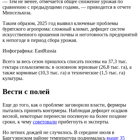
— Тем не менее, отмечается общее снижение урожая по
сравнению с предыдущими годами, — приводится в отчете
Минсельхоза.
Таким образом, 2025 год выявил ключевые проблемы
бурятского агропрома: сложный климат, дефицит систем
искусственного орошения почвы и неготовность предприятий
к непогоде в период сбора урожая.
Инфографика: EastRussia
Всего за весь сезон пришлось списать посевы на 37,3 тыс.
гектара сельхозземель: в основном зерновые (26,8 тыс. га), а
также кормовые (10,3 тыс. га) и технические (1,5 тыс. га)
культуры.
Вести с полей
Еще до того, как о проблеме заговорили власти, фермеры
пытались принять контрмеры. Наблюдая дефицит осадков
весной, некоторые перенесли посевную на более поздние
сроки, к чему
советовали
прибегнуть и эксперты.
Но летних дождей не случилось. В середине июля в
Баргузинском районе температура поднималась
выше 35