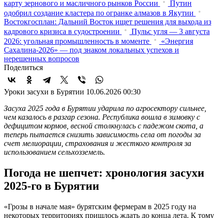
карту зернового и масличного рынков России
Путин
одобрил создание кластера по огранке алмазов в Якутии
Востокгосплан: Дальний Восток ищет решения для выхода из
кадрового кризиса в судостроении
Пульс угля — 3 августа
2026: угольная промышленность в моменте
«Энергия
Сахалина-2026» — под знаком локальных успехов и
нерешенных вопросов
Поделиться
Уроки засухи в Бурятии
10.06.2026 00:30
Засуха 2025 года в Бурятии ударила по агросектору сильнее,
чем казалось в разгар сезона. Республика вошла в зимовку с
дефицитом кормов, весной столкнулась с падежом скота, а
теперь пытается снизить зависимость села от погоды за
счет мелиорации, страхования и жесткого контроля за
использованием сельхозземель.
Погода не шепчет: хронология засухи
2025-го в Бурятии
«Грозы в начале мая» бурятским фермерам в 2025 году на
некоторых территориях пришлось ждать до конца лета. К тому