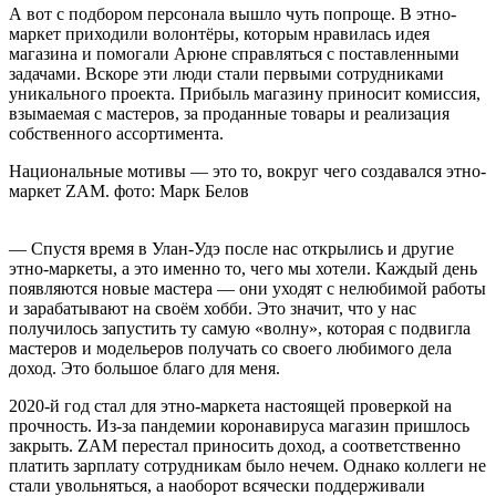
А вот с подбором персонала вышло чуть попроще. В этно-
маркет приходили волонтёры, которым нравилась идея
магазина и помогали Арюне справляться с поставленными
задачами. Вскоре эти люди стали первыми сотрудниками
уникального проекта. Прибыль магазину приносит комиссия,
взымаемая с мастеров, за проданные товары и реализация
собственного ассортимента.
Национальные мотивы — это то, вокруг чего создавался этно-
маркет ZAM. фото: Марк Белов
— Спустя время в Улан-Удэ после нас открылись и другие
этно-маркеты, а это именно то, чего мы хотели. Каждый день
появляются новые мастера — они уходят с нелюбимой работы
и зарабатывают на своём хобби. Это значит, что у нас
получилось запустить ту самую «волну», которая с подвигла
мастеров и модельеров получать со своего любимого дела
доход. Это большое благо для меня.
2020-й год стал для этно-маркета настоящей проверкой на
прочность. Из-за пандемии коронавируса магазин пришлось
закрыть. ZAM перестал приносить доход, а соответственно
платить зарплату сотрудникам было нечем. Однако коллеги не
стали увольняться, а наоборот всячески поддерживали