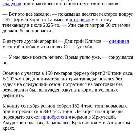
градусов
при практически полном отсутствии осадков.
— Вот это все засеяно, — показывал десятки гектаров вокруг
себя фермер Зоригто Гармаев в
интервью
местному
телеканалу в июле 2025-го. — Уже сантиметров 50 от земли
должно было прорасти.
В августе другой аграрий — Дмитрий Климов —
оценивал
масштаб проблемы на полях СП «Тунгуй»:
— У нac дaжe кocить нeчeгo. Bpeмя yшлo yжe, — сокрушался
он.
Обычно с участка в 150 гектаров фермер берет 240 тонн овса.
В 2025-м предприниматель потерял трижды: остался без
задела на следующий сезон, потратился на заготовки без
результата и был вынужден закупать корма в условиях
дефицита.
К концу сентября регион собрал 152,4 тыс. тонн кормовых
при потребности в 340 тыс. тонн. Дефицит планировали
перекрыть за счет
приобретения
кормов в Иркутской,
Амурской областях, Забайкалье, Красноярском и Алтайском
краях.