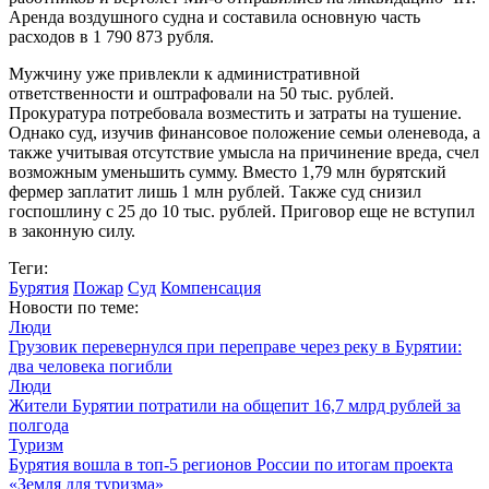
Аренда воздушного судна и составила основную часть
расходов в 1 790 873 рубля.
Мужчину уже привлекли к административной
ответственности и оштрафовали на 50 тыс. рублей.
Прокуратура потребовала возместить и затраты на тушение.
Однако суд, изучив финансовое положение семьи оленевода, а
также учитывая отсутствие умысла на причинение вреда, счел
возможным уменьшить сумму. Вместо 1,79 млн бурятский
фермер заплатит лишь 1 млн рублей. Также суд снизил
госпошлину с 25 до 10 тыс. рублей. Приговор еще не вступил
в законную силу.
Теги:
Бурятия
Пожар
Суд
Компенсация
Новости по теме:
Люди
Грузовик перевернулся при переправе через реку в Бурятии:
два человека погибли
Люди
Жители Бурятии потратили на общепит 16,7 млрд рублей за
полгода
Туризм
Бурятия вошла в топ-5 регионов России по итогам проекта
«Земля для туризма»