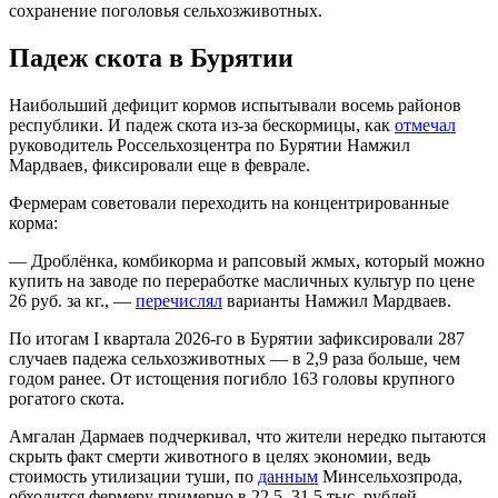
сохранение поголовья сельхозживотных.
Падеж скота в Бурятии
Наибольший дефицит кормов испытывали восемь районов
республики. И падеж скота из-за бескормицы, как
отмечал
руководитель Россельхозцентра по Бурятии Намжил
Мардваев, фиксировали еще в феврале.
Фермерам советовали переходить на концентрированные
корма:
— Дроблёнка, комбикорма и рапсовый жмых, который можно
купить на заводе по переработке масличных культур по цене
26 руб. за кг., —
перечислял
варианты Намжил Мардваев.
По итогам I квартала 2026-го в Бурятии зафиксировали 287
случаев падежа сельхозживотных — в 2,9 раза больше, чем
годом ранее. От истощения погибло 163 головы крупного
рогатого скота.
Амгалан Дармаев подчеркивал, что жители нередко пытаются
скрыть факт смерти животного в целях экономии, ведь
стоимость утилизации туши, по
данным
Минсельхозпрода,
обходится фермеру примерно в 22,5–31,5 тыс. рублей.