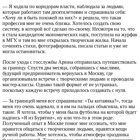
— Я ходила по коридорам власти, наблюдала за людьми,
которые работают там десятилетиями и спрашивала себя:
«Хочу ли я быть похожей на них?» и решила, что такая
профессия мне не очень близка. Хотелось создать свою
систему, в которой всё сделаю по-своему. Несмотря на то, что
я стала кандидатом экономических наук, поступила на журфак
в МГУ, и там во мне открылась творческая жилка. Начала
сочинять стихи, фотографировала, писала статьи и уже не
могла остановиться.
После ухода с госслужбы Арюна отправилась путешествовать
за границу. Спустя два месяца, собравшись с мыслями,
будущий предприниматель вернулась в Москву, где
организовывала встречи с творческими людьми и проводила
мастер-классы. Однако такой формат её не устраивал,
поскольку каждую встречу приходилось создавать с нуля.
— За границей меня все спрашивали: «Ты китаянка?», тогда
меня это очень задевало, и я им на пальцах объясняла, кто мы
такие. Я хотела, чтобы у меня была футболка на которой будет
надпись «Я из Бурятии», ну или что-то в этом роде.
Полученный опыт в Москве помог мне осознать, что мне
нравится общаться с творческими людьми, нравятся вещи
ручной работы. Мне хотелось, чтобы атмосфера праздника