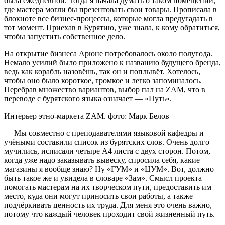
была ежедневной. Тогда я начала думать о таком помещении,
где мастера могли бы презентовать свои товары. Прописала в
блокноте все бизнес-процессы, которые могла предугадать в
тот момент. Приехав в Бурятию, уже знала, к кому обратиться,
чтобы запустить собственное дело.
На открытие бизнеса Арюне потребовалось около полугода.
Немало усилий было приложено к названию будущего бренда,
ведь как корабль назовёшь, так он и поплывёт. Хотелось,
чтобы оно было короткое, громкое и легко запоминалось.
Перебрав множество вариантов, выбор пал на ZAM, что в
переводе с бурятского языка означает — «Путь».
Интерьер этно-маркета ZAM. фото: Марк Белов
— Мы совместно с преподавателями языковой кафедры и
учёными составили список из бурятских слов. Очень долго
мучились, исписали четыре А4 листа с двух сторон. Потом,
когда уже надо заказывать вывеску, спросила себя, какие
магазины я вообще знаю? Ну «ГУМ» и «ЦУМ». Вот, должно
быть такое же и увидела в словаре «Зам». Смысл проекта –
помогать мастерам на их творческом пути, предоставить им
место, куда они могут приносить свои работы, а также
подчёркивать ценность их труда. Для меня это очень важно,
потому что каждый человек проходит свой жизненный путь.