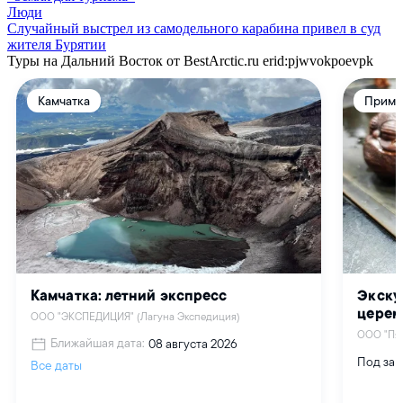
Люди
Случайный выстрел из самодельного карабина привел в суд
жителя Бурятии
Туры на Дальний Восток от BestArctic.ru
erid:pjwvokpoevpk