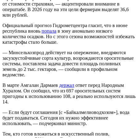
от стоимости страховки, — акцентировали внимание в
оперштабе. В 2026 году на эти цели фермерам выделят 36,6
млн рублей.
Официальный прогноз Гидрометцентра гласит, что в июне
республика вновь
попала
в зону аномально низкого
количества осадков. Но с этого сезона возможностей избежать
катастрофы стало больше.
— Минсельхозпрод действует на опережение, внедряются
засухоустойчивые сорта культур, возрождаются оросительные
системы, поставлена задача довести площадь поливных
земель до 2 тыс. гектаров, — сообщили в профильном
ведомстве.
В марте Амгалан Дармаев
держал
ответ перед Народным
Хуралом. Он сообщил, что из 697 оросительных систем
пригодны к использованию 108, а реально используются лишь
14.
— Если будут соглашения [с «Байкалмелиоводхозом»], вода
будет подаваться. Сегодня их нужно эффективнее
использовать, — подчеркивал министр.
Тем, кто готов вложиться в искусственный полив,