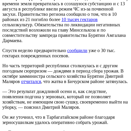
времени земля превратилась в ссохшуюся субстанцию и с 13
августа в республике ввели режим ЧС из-за почвенной
засухи. Правительство региона сообщило о том, что в 10
районах из 21 погибло более
10 тысяч гектаров
сельхозкультур. Обязательства по ликвидации негативных
последствий возложили на главу Минсельхоза и по
совместительству зампреда правительства Бурятии Амгалана
Дармаева.
Спустя неделю предварительно
сообщили
уже о 30 тыс.
гектарах поврежденных посевов.
Но часть территорий республики столкнулась и с другим
погодным сюрпризом — дождями в период сбора урожая. В
октябре замминистра сельского хозяйства Бурятии Дмитрий
Маляров
отчитался
, что жатва в Бичурском районе затянулась.
— Это результат дождливой осени и, как следствие,
появления подгона у зерновых, который не позволяет
хозяйствам, не имеющим свою сушку, своевременно выйти на
уборку, — пояснил Дмитрий Маляров.
Он же уточнил, что в Тарбагатайском районе благодаря
зерносушилкам удалось оперативно собрать урожай.