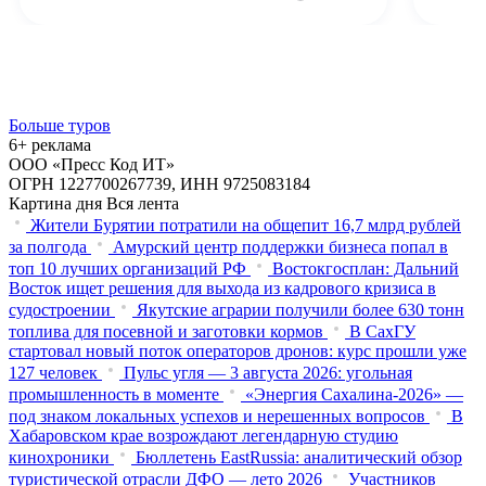
Больше туров
6+ реклама
ООО «Пресс Код ИТ»
ОГРН 1227700267739, ИНН 9725083184
Картина дня
Вся лента
Жители Бурятии потратили на общепит 16,7 млрд рублей
за полгода
Амурский центр поддержки бизнеса попал в
топ 10 лучших организаций РФ
Востокгосплан: Дальний
Восток ищет решения для выхода из кадрового кризиса в
судостроении
Якутские аграрии получили более 630 тонн
топлива для посевной и заготовки кормов
В СахГУ
стартовал новый поток операторов дронов: курс прошли уже
127 человек
Пульс угля — 3 августа 2026: угольная
промышленность в моменте
«Энергия Сахалина-2026» —
под знаком локальных успехов и нерешенных вопросов
В
Хабаровском крае возрождают легендарную студию
кинохроники
Бюллетень EastRussia: аналитический обзор
туристической отрасли ДФО — лето 2026
Участников