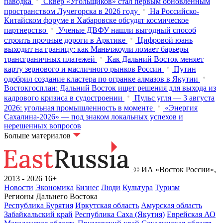
паводка
Сквер «Угольщиков» стал первым обновленным
пространством Лучегорска в 2026 году
На Российско-
Китайском форуме в Хабаровске обсудят космическое
партнерство
Ученые ДВФУ нашли выгодный способ
строить прочные дороги в Арктике
Цифровой юань
выходит на границу: как Маньчжоули ломает барьеры
трансграничных платежей
Как Дальний Восток меняет
карту зернового и масличного рынков России
Путин
одобрил создание кластера по огранке алмазов в Якутии
Востокгосплан: Дальний Восток ищет решения для выхода из
кадрового кризиса в судостроении
Пульс угля — 3 августа
2026: угольная промышленность в моменте
«Энергия
Сахалина-2026» — под знаком локальных успехов и
нерешенных вопросов
Больше материалов
© ИА «Восток России»,
2013 - 2026
16+
Новости
Экономика
Бизнес
Люди
Культура
Туризм
Регионы Дальнего Востока
Республика Бурятия
Иркутская область
Амурская область
Забайкальский край
Республика Саха (Якутия)
Еврейская АО