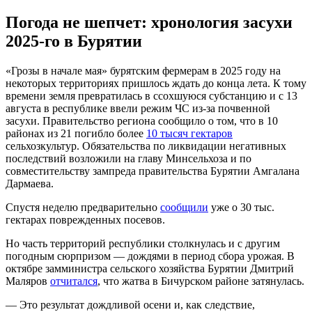
Погода не шепчет: хронология засухи
2025-го в Бурятии
«Грозы в начале мая» бурятским фермерам в 2025 году на
некоторых территориях пришлось ждать до конца лета. К тому
времени земля превратилась в ссохшуюся субстанцию и с 13
августа в республике ввели режим ЧС из-за почвенной
засухи. Правительство региона сообщило о том, что в 10
районах из 21 погибло более
10 тысяч гектаров
сельхозкультур. Обязательства по ликвидации негативных
последствий возложили на главу Минсельхоза и по
совместительству зампреда правительства Бурятии Амгалана
Дармаева.
Спустя неделю предварительно
сообщили
уже о 30 тыс.
гектарах поврежденных посевов.
Но часть территорий республики столкнулась и с другим
погодным сюрпризом — дождями в период сбора урожая. В
октябре замминистра сельского хозяйства Бурятии Дмитрий
Маляров
отчитался
, что жатва в Бичурском районе затянулась.
— Это результат дождливой осени и, как следствие,