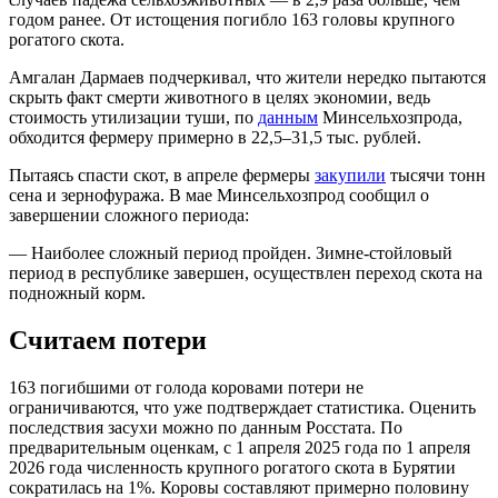
годом ранее. От истощения погибло 163 головы крупного
рогатого скота.
Амгалан Дармаев подчеркивал, что жители нередко пытаются
скрыть факт смерти животного в целях экономии, ведь
стоимость утилизации туши, по
данным
Минсельхозпрода,
обходится фермеру примерно в 22,5–31,5 тыс. рублей.
Пытаясь спасти скот, в апреле фермеры
закупили
тысячи тонн
сена и зернофуража. В мае Минсельхозпрод сообщил о
завершении сложного периода:
— Наиболее сложный период пройден. Зимне-стойловый
период в республике завершен, осуществлен переход скота на
подножный корм.
Считаем потери
163 погибшими от голода коровами потери не
ограничиваются, что уже подтверждает статистика. Оценить
последствия засухи можно по данным Росстата. По
предварительным оценкам, с 1 апреля 2025 года по 1 апреля
2026 года численность крупного рогатого скота в Бурятии
сократилась на 1%. Коровы составляют примерно половину