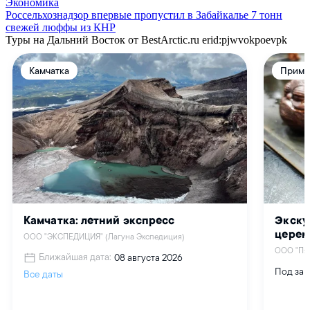
Экономика
Россельхознадзор впервые пропустил в Забайкалье 7 тонн
свежей люффы из КНР
Туры на Дальний Восток от BestArctic.ru
erid:pjwvokpoevpk