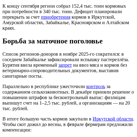
К концу сентября регион собрал 152,4 тыс. тонн кормовых
при потребности в 340 тыс. тонн. Дефицит планировали
перекрыть за счет
приобретения
кормов в Иркутской,
Амурской областях, Забайкалье, Красноярском и Алтайском
краях.
Борьба за маточное поголовье
Список регионов-доноров в ноябре 2025-го сократился: в
соседнем Забайкалье зафиксировали вспышку пастереллёза.
Бурятия ввела временный
запрет
на ввоз мяса и кормов без
ветеринарно-сопроводительных документов, выставив
санитарные посты.
Параллельно в республике ужесточили
контроль
за
содержанием сельхозживотных. В декабре приняли решение о
повышении штрафов за бесконтрольный выпас: физлицам
выпишут счет на 1–2,5 тыс. рублей, а организациям — на 20
тыс. рублей.
В итоге большую часть кормов закупали в
Иркутской области
.
Чтобы скот дожил до весны, в феврале фермерам предложили
компенсации: