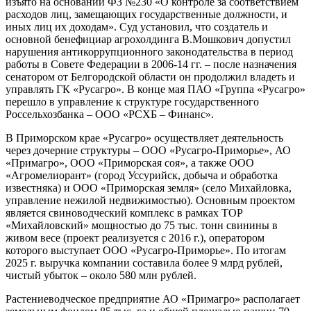
изъято на основании ФЗ №230 «О контроле за соответствием
расходов лиц, замещающих государственные должности, и
иных лиц их доходам». Суд установил, что создатель и
основной бенефициар агрохолдинга В.Мошкович допустил
нарушения антикоррупционного законодательства в период
работы в Совете Федерации в 2006-14 гг. – после назначения
сенатором от Белгородской области он продолжил владеть и
управлять ГК «Русагро». В конце мая ПАО «Группа «Русагро»
перешло в управление к структуре государственного
Россельхозбанка – ООО «РСХБ – Финанс».
В Приморском крае «Русагро» осуществляет деятельность
через дочерние структуры – ООО «Русагро-Приморье», АО
«Примагро», ООО «Приморская соя», а также ООО
«Агромелиорант» (город Уссурийск, добыча и обработка
известняка) и ООО «Приморская земля» (село Михайловка,
управление нежилой недвижимостью). Основным проектом
является свиноводческий комплекс в рамках ТОР
«Михайловский» мощностью до 75 тыс. тонн свинины в
живом весе (проект реализуется с 2016 г.), оператором
которого выступает ООО «Русагро-Приморье». По итогам
2025 г. выручка компании составила более 9 млрд рублей,
чистый убыток – около 580 млн рублей.
Растениеводческое предприятие АО «Примагро» располагает