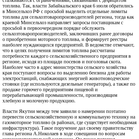
сталкиваются с ограничениями, связанными с дефицитом
топлива. Так, власти Забайкальского края 6 июля обратились
в Минсельхоз РФ с просьбой выделить отдельные лимиты
топлива для сельхозтоваропроизводителей региона, тогда как
краевой Минсельхоз направляет запросы поставщикам с
просьбой в первоочередном порядке обслужить
сельхозтоваропроизводителей, заключивших ранее договоры
о приобретении моторного топлива, и формирует реестры
наиболее нуждающихся предприятий. В ведомстве отмечают,
что в целях получения лимитов топлива рассчитаны
потребности каждого сельскохозяйственного предприятия в
регионе, исходя из площади посевов и поголовья скота.
Наиболее часто в адрес министерства сельского хозяйства
края поступают вопросы по выделению бензина для работы
электростанций, снабжающих энергией животноводческие
стоянки (где используются дизельные генераторы), а также по
продаже горючего предприятиям пищевой и
перерабатывающей промышленности, производящим
хлебную и молочную продукцию.
Власти Якутии между тем заявили о намерении поэтапно
перевести сельскохозяйственную и коммунальную технику на
газомоторное топливо (в районах, где существует необходимая
инфраструктура). Такое поручение дал своему правительству
глава региона А.Николаев в ходе совещания по вопросам