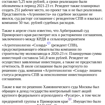
составлял 5,25 млн рублей, а сроки реализации были
обозначены в период 2021-23 гг. Резидент также планировал
создать 251 рабочее место, но проект так и не был реализован.
Представитель «Агроинвеста» на судебное заседание не
явился, суд расторг соглашение с резидентом СПВ и взыскал с
компании 50 тыс. рублей судебных расходов.
Также в апреле стало известно, что Арбитражный суд
Приморского края рассмотрит иск о расторжении соглашения,
заключенного между КРДВ и сельхозпредприятием
[7]
«Агротехнологии «Солард»
(резидент СПВ),
предусматривающего обязательства компании по
строительству молокозавода в 2020-23 гг. Планируемая сумма
инвестиций составила 541,8 млн рублей. Резидент не
осуществил заявленные инвестиции, а также не предоставлял
отчетность. В июле соглашение было расторгнуто по
решению суда, компания «Агротехнологии «Солард» лишена
статуса резидента СПВ за неисполнение инвестиционного
соглашения.
Также в мае по решению Хамовнического суда Москвы был
обращен в доход государства контрольный пакет акций
крупного федерального агрохолдинга «Русагро», в том числе
[8]
предприятий группы в Приморском крае
. Имущество было