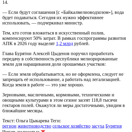
14.
— Если будут соглашения [с «Байкалмелиоводхозом»], вода
будет подаваться. Сегодня их нужно эффективнее
использовать, — подчеркивал министр.
Тем, кто готов вложиться в искусственный полив,
компенсируют 50% затрат. В рамках госпрограммы развития
АПК в 2026 году выделят
1,2 млрд
рублей.
Глава Бурятии Алексей Цыденов поручил проработать
передачу в собственность республики мелиорированные
земли для наращивания доли орошаемых участков:
— Если земля обрабатывается, но не оформлена, следует не
запрещать её использование, а работать над легализацией.
Когда земля в работе — это уже хорошо.
Зерновыми, масличными, кормовыми, техническими и
овощными культурами в этом сезоне засеят 118,8 тысячи
гектаров полей. Окажутся ли меры достаточными, увидим в
ближайшие месяцы.
Текст: Ольга Цыкарева
Теги:
регион
животноводство
сельское хозяйство
засуха
Бурятия
Читать полностью