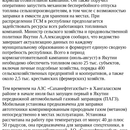
кормозаготовительной кампании. Он также поручил
оперативно запустить механизм бесперебойного отпуска
топлива сельхозпроизводителям, в том числе с возможностью
заправки в емкости для хранения на местах. При
распределении ГСМ в республике предполагается
задействовать ресурсы всех работающих топливных
компаний. Министр сельского хозяйства и продовольственной
политики Якутии А.Александров сообщил, что ведомство
завершает актуализацию данных по каждому
муниципальному образованию и формирует единую сводную
потребность республики. Всего в период
кормозаготовительной кампании (июль-август) в Якутии
необходимо обеспечить топливом около 25 тыс. субъектов,
включая личные подсобные хозяйства, порядка 400
сельскохозяйственных предприятий и кооперативов, а также
около 2,5 тыс. крестьянских (фермерских) хозяйств.
Тем временем на АЗС «Саханефтегазсбыт» в Хангаласском
районе в начале июля был запущен первый в Якутии
передвижной автомобильный газовый заправщик (ПАГЗ).
Мобильная установка предназначена для заправки
автотехники компримированным природным газом (метаном)
непосредственно в местах эксплуатации. Установка
рассчитана на работу при температурах от минус 40 до плюс
50 градусов, она предназначена для заправки спецтехники, в