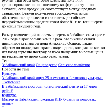
рублей. При этом некоторые хозяйства получили
финансирование по повышенному коэффициенту — он
актуален, если продукция соответствует международным
стандартам. Взамен получатели господдержки взяли
обязательство произвести и поставить российским
перерабатывающим предприятиям более 81 тыс. тонн шерсти
до конца текущего года.
Размер компенсаций на овечью шерсть в Забайкальском крае с
2017 года вырос больше чем в 3 раза. Увеличение ставки
инициировал глава региона Александр Осипов. Таким
образом он поддержал отрасль овцеводства, которая несколько
лет назад серьезно пострадала из-за пандемии: мировые цены
на текстильную продукцию резко упали.
Теги:
Забайкальский край
Овцеводство
Сельское хозяйство
Новости по теме:
Культура
Забайкальский край ищет 25 «земских работников культуры»
Экономика
В Забайкальске построят логистический центр за 17 млрд
рублей
Культура
Мастер из Забайкалья покорила КНР бусами из кедровых
шишек