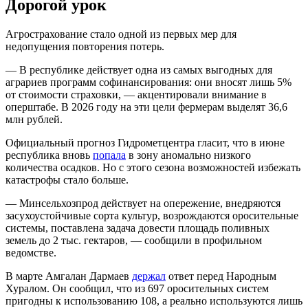
Дорогой урок
Агрострахование стало одной из первых мер для
недопущения повторения потерь.
— В республике действует одна из самых выгодных для
аграриев программ софинансирования: они вносят лишь 5%
от стоимости страховки, — акцентировали внимание в
оперштабе. В 2026 году на эти цели фермерам выделят 36,6
млн рублей.
Официальный прогноз Гидрометцентра гласит, что в июне
республика вновь
попала
в зону аномально низкого
количества осадков. Но с этого сезона возможностей избежать
катастрофы стало больше.
— Минсельхозпрод действует на опережение, внедряются
засухоустойчивые сорта культур, возрождаются оросительные
системы, поставлена задача довести площадь поливных
земель до 2 тыс. гектаров, — сообщили в профильном
ведомстве.
В марте Амгалан Дармаев
держал
ответ перед Народным
Хуралом. Он сообщил, что из 697 оросительных систем
пригодны к использованию 108, а реально используются лишь