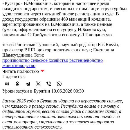
«Русагро» В.Мошковича, который в настоящее время
находится под арестом, и связанных с ним лиц и структур был
удовлетворен через пять дней после регистрации в суде. В
доход государства обращены 469 млн акций холдинга,
зарегистрированных на В.Мошковича, а также ценные
бумаги, оформленные на его супругу Н.Быковскую,
племянника С.Трибунского и его жену Л.Площанскую.
текст: Ростислав Туровский, научный редактор EastRussia,
профессор ВШЭ, доктор политических наук; Екатерина
Шамсутдинова
Теги:
производство
сельское хозяйство
растениеводство
животноводство
Читать полностью
Поделиться
Уроки засухи в Бурятии
10.06.2026 00:30
Засуха 2025 года в Бурятии ударила по агросектору сильнее,
чем казалось в разгар сезона. Республика вошла в зимовку с
дефицитом кормов, весной столкнулась с падежом скота, а
теперь пытается снизить зависимость села от погоды за
счет мелиорации, страхования и жесткого контроля за
использованием сельхозземель.