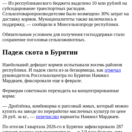
— Из республиканского бюджета выделено 10 млн рублей на
субсидирование транспортных расходов.
Сельхозтоваропроизводителям было возмещено 30% затрат на
доставку кормов. Муниципалитеты также включились в
поддержку, — сообщили в Минсельхозпроде республики.
Обязательным условием для получения господдержки стало
сохранение поголовья сельхозживотных.
Падеж скота в Бурятии
Наибольший дефицит кормов испытывали восемь районов
республики. И падеж скота из-за бескормицы, как
отмечал
руководитель Россельхозцентра по Бурятии Намжил
Мардваев, фиксировали еще в феврале.
Фермерам советовали переходить на концентрированные
корма:
— Дроблёнка, комбикорма и рапсовый жмых, который можно
купить на заводе по переработке масличных культур по цене
26 руб. за кг., —
перечислял
варианты Намжил Мардваев.
По итогам I квартала 2026-го в Бурятии зафиксировали 287
случаев падежа сельхозживотных — в 2,9 раза больше, чем