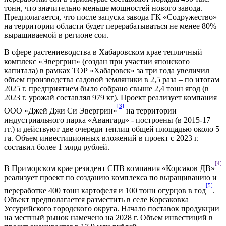
тонн, что значительно меньше мощностей нового завода.
Предполагается, что после запуска завода ГК «Содружество»
на территории области будет перерабатываться не менее 80%
выращиваемой в регионе сои.
В сфере растениеводства в Хабаровском крае тепличный
комплекс «Эвергрин» (создан при участии японского
капитала) в рамках ТОР «Хабаровск» за три года увеличил
объем производства садовой земляники в 2,5 раза – по итогам
2025 г. предприятием было собрано свыше 2,4 тонн ягод (в
2023 г. урожай составлял 979 кг). Проект реализует компания
[3]
ООО «Джей Джи Си Эвергрин»
на территории
индустриального парка «Авангард» - построены (в 2015-17
гг.) и действуют две очереди теплиц общей площадью около 5
га. Объем инвестиционных вложений в проект с 2023 г.
составил более 1 млрд рублей.
[4]
В Приморском крае резидент СПВ компания «Корсаков ДВ»
реализует проект по созданию комплекса по выращиванию и
[5]
переработке 400 тонн картофеля и 100 тонн огурцов в год
.
Объект предполагается разместить в селе Корсаковка
Уссурийского городского округа. Начало поставок продукции
на местный рынок намечено на 2028 г. Объем инвестиций в