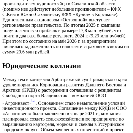
производителем куриного яйца в Сахалинской области
(помимо нее действуют небольшие производители – КФХ
С.Ким в Южно-Сахалинске, КФХ «Куэйл» в Корсакове).
Единственным акционером «Островной» выступает
региональное правительство. По итогам 2025 г. компания
получила чистую прибыль в размере 17,8 млн рублей, что
почти в два раза больше результата 2024 г. (9,29 млн рублей).
При этом по состоянию на май 2026 г. за предприятием
числилась задолженность по налогам и страховым взносам на
сумму 29,6 млн рублей.
Юридические коллизии
Между тем в конце мая Арбитражный суд Приморского края
удовлетворил иск Корпорации развития Дальнего Востока и
Арктики (КРДВ) о расторжении соглашения с резидентом
Свободного порта Владивосток – компанией ООО
[6]
«Агроинвест»
. Основанием стало невыполнение условий
инвестиционного проекта. Соглашение между КРДВ и ООО
«Агроинвест» было заключено в январе 2021 г., компания
планировала создать сельскохозяйственное предприятие по
выращиванию картофеля, моркови и свеклы в Уссурийском
городском округе. Объем заявленных инвестиций в проект