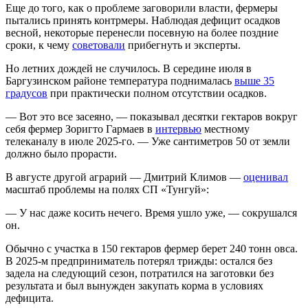
Еще до того, как о проблеме заговорили власти, фермеры
пытались принять контрмеры. Наблюдая дефицит осадков
весной, некоторые перенесли посевную на более поздние
сроки, к чему
советовали
прибегнуть и эксперты.
Но летних дождей не случилось. В середине июля в
Баргузинском районе температура поднималась
выше 35
градусов
при практически полном отсутствии осадков.
— Вот это все засеяно, — показывал десятки гектаров вокруг
себя фермер Зоригто Гармаев в
интервью
местному
телеканалу в июле 2025-го. — Уже сантиметров 50 от земли
должно было прорасти.
В августе другой аграрий — Дмитрий Климов —
оценивал
масштаб проблемы на полях СП «Тунгуй»:
— У нac дaжe кocить нeчeгo. Bpeмя yшлo yжe, — сокрушался
он.
Обычно с участка в 150 гектаров фермер берет 240 тонн овса.
В 2025-м предприниматель потерял трижды: остался без
задела на следующий сезон, потратился на заготовки без
результата и был вынужден закупать корма в условиях
дефицита.