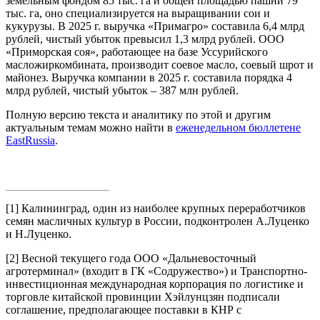
земельным фондом 85 тыс. га и общей площадью пашни 79
тыс. га, оно специализируется на выращивании сои и
кукурузы. В 2025 г. выручка «Примагро» составила 6,4 млрд
рублей, чистый убыток превысил 1,3 млрд рублей. ООО
«Приморская соя», работающее на базе Уссурийского
масложиркомбината, производит соевое масло, соевый шрот и
майонез. Выручка компании в 2025 г. составила порядка 4
млрд рублей, чистый убыток – 387 млн рублей.
Полную версию текста и аналитику по этой и другим
актуальным темам можно найти в
еженедельном бюллетене
EastRussia
.
[1]
Калининград, один из наиболее крупных переработчиков
семян масличных культур в России, подконтролен А.Луценко
и Н.Луценко.
[2]
Весной текущего года ООО «Дальневосточный
агротерминал» (входит в ГК «Содружество») и Транспортно-
инвестиционная международная корпорация по логистике и
торговле китайской провинции Хэйлунцзян подписали
соглашение, предполагающее поставки в КНР с