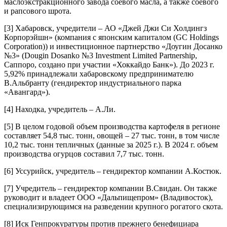
маслоэкстракционного завода соевого масла, а также соевого
и рапсового шрота.
[3]
Хабаровск, учредители – АО «Джей Джи Си Холдингз
Корпорэйшн» (компания с японским капиталом (GC Holdings
Corporation)) и инвестиционное партнерство «Доугин Досанко
№3» (Dougin Dosanko №3 Investment Limited Partnership,
Саппоро, создано при участии «Хоккайдо Банк»). До 2023 г.
5,92% принадлежали хабаровскому предпринимателю
В.Альбранту (гендиректор индустриального парка
«Авангард»).
[4]
Находка, учредитель – А.Ли.
[5]
В целом годовой объем производства картофеля в регионе
составляет 54,8 тыс. тонн, овощей – 27 тыс. тонн, в том числе
10,2 тыс. тонн тепличных (данные за 2025 г.). В 2024 г. объем
производства огурцов составил 7,7 тыс. тонн.
[6]
Уссурийск, учредитель – гендиректор компании А.Костюк.
[7]
Учредитель – гендиректор компании В.Свидан. Он также
руководит и владеет ООО «Дальпищепром» (Владивосток),
специализирующимся на разведении крупного рогатого скота.
[8]
Иск Генпрокуратуры против прежнего бенефициара