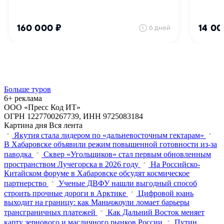
Больше туров
6+ реклама
ООО «Пресс Код ИТ»
ОГРН 1227700267739, ИНН 9725083184
Картина дня
Вся лента
Якутия стала лидером по «дальневосточным гектарам»
В Хабаровске объявили режим повышенной готовности из‑за
паводка
Сквер «Угольщиков» стал первым обновленным
пространством Лучегорска в 2026 году
На Российско-
Китайском форуме в Хабаровске обсудят космическое
партнерство
Ученые ДВФУ нашли выгодный способ
строить прочные дороги в Арктике
Цифровой юань
выходит на границу: как Маньчжоули ломает барьеры
трансграничных платежей
Как Дальний Восток меняет
карту зернового и масличного рынков России
Путин