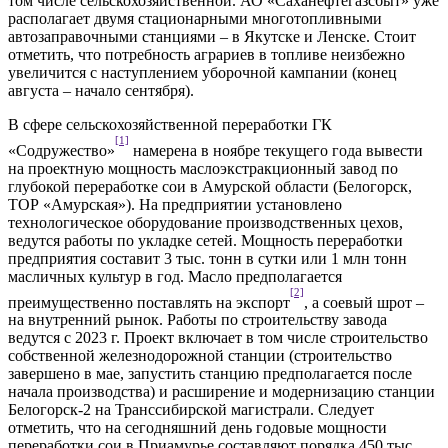
том числе сельскохозяйственной. АО «Саханефтегазсбыт» уже
располагает двумя стационарными многотопливными
автозаправочными станциями – в Якутске и Ленске. Стоит
отметить, что потребность аграриев в топливе неизбежно
увеличится с наступлением уборочной кампании (конец
августа – начало сентября).
В сфере сельскохозяйственной переработки ГК
[1]
«Содружество»
намерена в ноябре текущего года вывести
на проектную мощность маслоэкстракционный завод по
глубокой переработке сои в Амурской области (Белогорск,
ТОР «Амурская»). На предприятии установлено
технологическое оборудование производственных цехов,
ведутся работы по укладке сетей. Мощность переработки
предприятия составит 3 тыс. тонн в сутки или 1 млн тонн
масличных культур в год. Масло предполагается
[2]
преимущественно поставлять на экспорт
, а соевый шрот –
на внутренний рынок. Работы по строительству завода
ведутся с 2023 г. Проект включает в том числе строительство
собственной железнодорожной станции (строительство
завершено в мае, запустить станцию предполагается после
начала производства) и расширение и модернизацию станции
Белогорск-2 на Транссибирской магистрали. Следует
отметить, что на сегодняшний день годовые мощности
переработки сои в Приамурье составляют порядка 450 тыс.