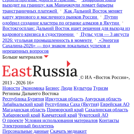
выходит на границу: как Маньчжоули ломает барьеры
трансграничных платежей
Как Дальний Восток меняет
карту зернового и масличного рынков России
Путин
одобрил создание кластера по огранке алмазов в Якутии
Востокгосплан: Дальний Восток ищет решения для выхода из
кадрового кризиса в судостроении
Пульс угля — 3 августа
2026: угольная промышленность в моменте
«Энергия
Сахалина-2026» — под знаком локальных успехов и
нерешенных вопросов
Больше материалов
© ИА «Восток России»,
2013 - 2026
16+
Новости
Экономика
Бизнес
Люди
Культура
Туризм
Регионы Дальнего Востока
Республика Бурятия
Иркутская область
Амурская область
Забайкальский край
Республика Саха (Якутия)
Еврейская АО
Магаданская область
Приморский край
Сахалинская область
Хабаровский край
Камчатский край
Чукотский АО
О проекте
Условия использования материалов
Контакты
Электронный бюллетень
Персональные данные
Скачать медиакит