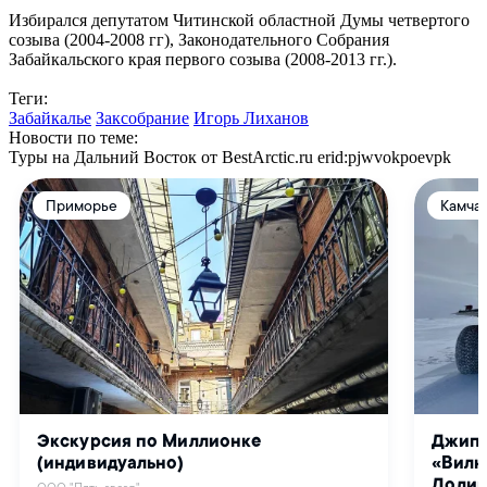
Избирался депутатом Читинской областной Думы четвертого
созыва
(2004-2008 гг),
Законодательного Собрания
Забайкальского края первого созы
ва (2008-2013 гг.).
Теги:
Забайкалье
Заксобрание
Игорь Лиханов
Новости по теме:
Туры на Дальний Восток от BestArctic.ru
erid:pjwvokpoevpk