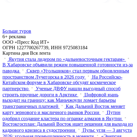
Больше туров
6+ реклама
ООО «Пресс Код ИТ»
ОГРН 1227700267739, ИНН 9725083184
Картина дня
Вся лента
Якутия стала лидером по «дальневосточным гектарам»
В Хабаровске объявили режим повышенной готовности из‑за
паводка
Сквер «Угольщиков» стал первым обновленным
пространством Лучегорска в 2026 году
На Российско-
Китайском форуме в Хабаровске обсудят космическое
партнерство
Ученые ДВФУ нашли выгодный способ
строить прочные дороги в Арктике
Цифровой юань
выходит на границу: как Маньчжоули ломает барьеры
трансграничных платежей
Как Дальний Восток меняет
карту зернового и масличного рынков России
Путин
одобрил создание кластера по огранке алмазов в Якутии
Востокгосплан: Дальний Восток ищет решения для выхода из
кадрового кризиса в судостроении
Пульс угля — 3 августа
2026: угольная промышленность в моменте
«Энергия