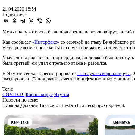
21.04.2020 18:54
Поделиться
Мужчина, у которого было подозрение на коронавирус, погиб п
Как сообщает
«Интерфакс»
со ссылкой на главу Вилюйского ра
медучреждение после контакта с местной жительницей, у кот
У мужчины диагноз не подтвердился, он должен был покинуть о
была третьей, он упал с третьего этажа и разбился.
В Якутии сейчас зарегистрировано
115 случаев
коронавируса
,
выздоровели, 77 получают лечение в инфекционных стационар
Теги:
COVID-19
Коронавирус
Якутия
Новости по теме:
Туры на Дальний Восток от BestArctic.ru
erid:pjwvokpoevpk