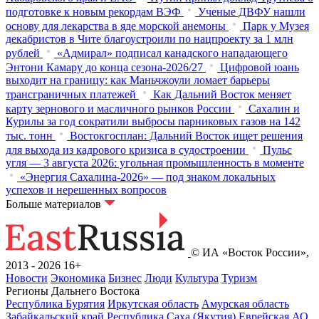
подготовке к новым рекордам ВЭФ
Ученые ДВФУ нашли
основу для лекарства в яде морской анемоны
Парк у Музея
декабристов в Чите благоустроили по нацпроекту за 1 млн
рублей
«Адмирал» подписал канадского нападающего
Энтони Камару до конца сезона-2026/27
Цифровой юань
выходит на границу: как Маньчжоули ломает барьеры
трансграничных платежей
Как Дальний Восток меняет
карту зернового и масличного рынков России
Сахалин и
Курилы за год сократили выбросы парниковых газов на 142
тыс. тонн
Востокгосплан: Дальний Восток ищет решения
для выхода из кадрового кризиса в судостроении
Пульс
угля — 3 августа 2026: угольная промышленность в моменте
«Энергия Сахалина-2026» — под знаком локальных
успехов и нерешенных вопросов
Больше материалов
© ИА «Восток России»,
2013 - 2026
16+
Новости
Экономика
Бизнес
Люди
Культура
Туризм
Регионы Дальнего Востока
Республика Бурятия
Иркутская область
Амурская область
Забайкальский край
Республика Саха (Якутия)
Еврейская АО