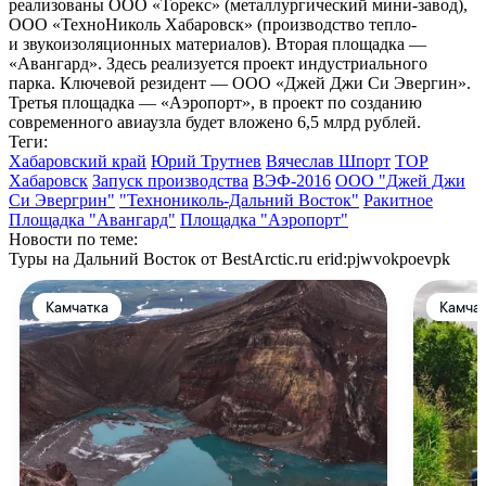
реализованы ООО «Торекс» (металлургический мини-завод),
ООО «ТехноНиколь Хабаровск» (производство тепло-
и звукоизоляционных материалов). Вторая площадка —
«Авангард». Здесь реализуется проект индустриального
парка. Ключевой резидент — ООО «Джей Джи Си Эвергин».
Третья площадка — «Аэропорт», в проект по созданию
современного авиаузла будет вложено 6,5 млрд рублей.
Теги:
Хабаровский край
Юрий Трутнев
Вячеслав Шпорт
ТОР
Хабаровск
Запуск производства
ВЭФ-2016
ООО "Джей Джи
Си Эвергрин"
"Технониколь-Дальний Восток"
Ракитное
Площадка "Авангард"
Площадка "Аэропорт"
Новости по теме:
Туры на Дальний Восток от BestArctic.ru
erid:pjwvokpoevpk