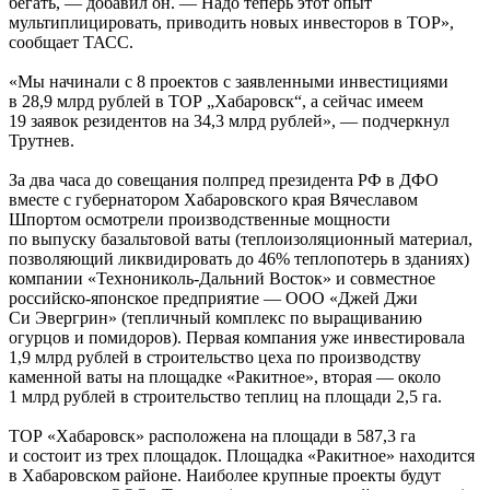
бегать, — добавил он. — Надо теперь этот опыт
мультиплицировать, приводить новых инвесторов в ТОР»,
сообщает ТАСС.
«Мы начинали с 8 проектов с заявленными инвестициями
в 28,9 млрд рублей в ТОР „Хабаровск“, а сейчас имеем
19 заявок резидентов на 34,3 млрд рублей», — подчеркнул
Трутнев.
За два часа до совещания полпред президента РФ в ДФО
вместе с губернатором Хабаровского края Вячеславом
Шпортом осмотрели производственные мощности
по выпуску базальтовой ваты (теплоизоляционный материал,
позволяющий ликвидировать до 46% теплопотерь в зданиях)
компании «Технониколь-Дальний Восток» и совместное
российско-японское предприятие — ООО «Джей Джи
Си Эвергрин» (тепличный комплекс по выращиванию
огурцов и помидоров). Первая компания уже инвестировала
1,9 млрд рублей в строительство цеха по производству
каменной ваты на площадке «Ракитное», вторая — около
1 млрд рублей в строительство теплиц на площади 2,5 га.
ТОР «Хабаровск» расположена на площади в 587,3 га
и состоит из трех площадок. Площадка «Ракитное» находится
в Хабаровском районе. Наиболее крупные проекты будут