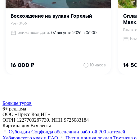
Больше туров
6+ реклама
ООО «Пресс Код ИТ»
ОГРН 1227700267739, ИНН 9725083184
Картина дня
Вся лента
Субсидии Соцфонда обеспечили работой 700 жителей
Хабаровского края и ЕАО
Путин принял доклад Трутнева о