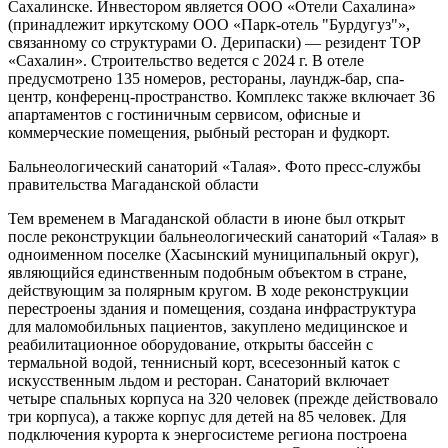
Сахалинске. Инвестором является ООО «Отели Сахалина»
(принадлежит иркутскому ООО «Парк-отель "Бурдугуз"»,
связанному со структурами О. Дерипаски) — резидент ТОР
«Сахалин». Строительство ведется с 2024 г. В отеле
предусмотрено 135 номеров, рестораны, лаундж-бар, спа-
центр, конференц-пространство. Комплекс также включает 36
апартаментов с гостиничным сервисом, офисные и
коммерческие помещения, рыбный ресторан и фудкорт.
Бальнеологический санаторий «Талая». Фото пресс-службы
правительства Магаданской области
Тем временем в Магаданской области в июне был открыт
после реконструкции бальнеологический санаторий «Талая» в
одноименном поселке (Хасынский муниципальный округ),
являющийся единственным подобным объектом в стране,
действующим за полярным кругом. В ходе реконструкции
перестроены здания и помещения, создана инфраструктура
для маломобильных пациентов, закуплено медицинское и
реабилитационное оборудование, открыты бассейн с
термальной водой, теннисный корт, всесезонный каток с
искусственным льдом и ресторан. Санаторий включает
четыре спальных корпуса на 320 человек (прежде действовало
три корпуса), а также корпус для детей на 85 человек. Для
подключения курорта к энергосистеме региона построена