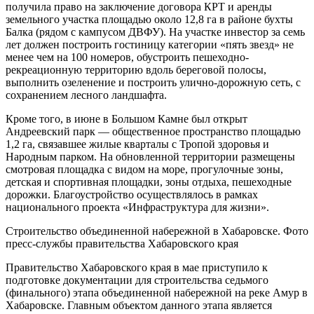
получила право на заключение договора КРТ и аренды
земельного участка площадью около 12,8 га в районе бухты
Балка (рядом с кампусом ДВФУ). На участке инвестор за семь
лет должен построить гостиницу категории «пять звезд» не
менее чем на 100 номеров, обустроить пешеходно-
рекреационную территорию вдоль береговой полосы,
выполнить озеленение и построить улично-дорожную сеть, с
сохранением лесного ландшафта.
Кроме того, в июне в Большом Камне был открыт
Андреевский парк — общественное пространство площадью
1,2 га, связавшее жилые кварталы с Тропой здоровья и
Народным парком. На обновленной территории размещены
смотровая площадка с видом на море, прогулочные зоны,
детская и спортивная площадки, зоны отдыха, пешеходные
дорожки. Благоустройство осуществлялось в рамках
национального проекта «Инфраструктура для жизни».
Строительство объединенной набережной в Хабаровске. Фото
пресс-службы правительства Хабаровского края
Правительство Хабаровского края в мае приступило к
подготовке документации для строительства седьмого
(финального) этапа объединенной набережной на реке Амур в
Хабаровске. Главным объектом данного этапа является