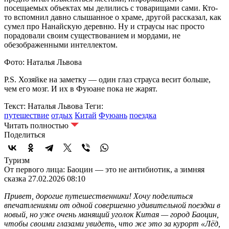
посещаемых объектах мы делились с товарищами сами. Кто-
то вспомнил давно слышанное о храме, другой рассказал, как
сумел про Нанайскую деревню. Ну и страусы нас просто
порадовали своим существованием и мордами, не
обезображенными интеллектом.
Фото: Наталья Львова
P.S. Хозяйке на заметку — один глаз страуса весит больше,
чем его мозг. И их в Фуюане пока не жарят.
Текст: Наталья Львова
Теги:
путешествие
отдых
Китай
Фуюань
поездка
Читать полностью
Поделиться
Туризм
От первого лица: Баоцин — это не антибиотик, а зимняя
сказка
27.02.2026 08:10
Привет, дорогие путешественники! Хочу поделиться
впечатлениями от одной совершенно удивительной поездки в
новый, но уже очень манящий уголок Китая — город Баоцин,
чтобы своими глазами увидеть, что же это за курорт «Лёд,