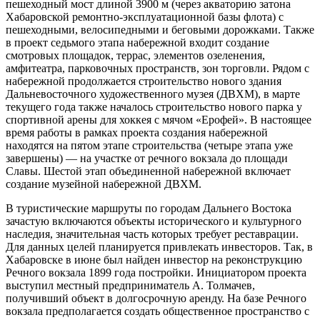
пешеходный мост длиной 3900 м (через акваторию затона
Хабаровской ремонтно-эксплуатационной базы флота) с
пешеходными, велосипедными и беговыми дорожками. Также
в проект седьмого этапа набережной входит создание
смотровых площадок, террас, элементов озеленения,
амфитеатра, парковочных пространств, зон торговли. Рядом с
набережной продолжается строительство нового здания
Дальневосточного художественного музея (ДВХМ), в марте
текущего года также началось строительство нового парка у
спортивной арены для хоккея с мячом «Ерофей». В настоящее
время работы в рамках проекта создания набережной
находятся на пятом этапе строительства (четыре этапа уже
завершены) — на участке от речного вокзала до площади
Славы. Шестой этап объединенной набережной включает
создание музейной набережной ДВХМ.
В туристические маршруты по городам Дальнего Востока
зачастую включаются объекты исторического и культурного
наследия, значительная часть которых требует реставрации.
Для данных целей планируется привлекать инвесторов. Так, в
Хабаровске в июне был найден инвестор на реконструкцию
Речного вокзала 1899 года постройки. Инициатором проекта
выступил местный предприниматель А. Толмачев,
получивший объект в долгосрочную аренду. На базе Речного
вокзала предполагается создать общественное пространство с