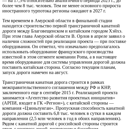
— на 17,5% относительно аналогичного периода 2025 г., до
более чем 8 тыс. человек. Тем не менее основного прироста
иностранного турпотока регионы ожидают в 2027 г.
Тем временем в Амурской области в финальной стадии
находится строительство первой трансграничной канатной
дороги между Благовещенском и китайским городом Хэйхэ.
При этом глава Амурской области В. Орлов в апреле заявил о
наличии сложностей при реализации проекта — при поставке
оборудования. Он отметил, что изначально предполагалось
использовать оборудование французского производства
известной в этом сегменте компании Poma, а в настоящее
время оборудование для системы управления дорогой должна
поставить китайская сторона. Согласно текущим планам,
запуск дороги намечен на август.
Трансграничная канатная дорога строится в рамках
межправительственного соглашения между РФ и КНР,
заключенного еще в сентябре 2015 г. Реализацией проекта
занимается «Агентство развития проектных инициатив»
(АРПИ, входит в ГК «Регион»), с китайской стороны —
компания «Цзиньлунган». Пропускная способность канатной
дороги должна составить 6,8 тыс. человек в сутки в каждом
направлении (2,5 млн человек в год в обоих направлениях).
Рядом с канатной дорогой с российской стороны строится
отель с конгресс-зоной, рестораном и бассейном.