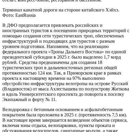
Терминал канатной дороги на стороне китайского Хэйхэ.
Фото: EastRussia
В ДФО предполагается привлекать российских и
иностранных туристов к посещению природных территорий с
помощью создания сети туристических троп, обеспеченных
инфраструктурой и подходящих для туристов с разным
уровнем подготовки. Напомним, что на реализацию
федерального проекта «Тропы Дальнего Востока» по единой
президентской субсидии в 2025 г. было выделено 1,7 млрд
рублей. Средства предназначены для создания 18
туристических троп в дальневосточных регионах общей
протяженностью 124 км. Так, в Приморском крае в рамках
проекта к настоящему времени на 97% выполнено
обустройство инфраструктуры велотропы на острове Русский
(Владивосток) от мыса Ахлестышева по полуострову Житкова
и вдоль Университетского проспекта до поворота к поселку
Экипажный и форту № 11.
Велодорожка с бетонным основанием и асфальтобетонным
покрытием была проложена в 2025 г. (протяженность 7,5 км).
В настоящее время завершается возведение объектов сервиса,
включая зоны отдыха, велопарковки, пункты проката и
обслуживания велосипедов, санитарные модули, а также