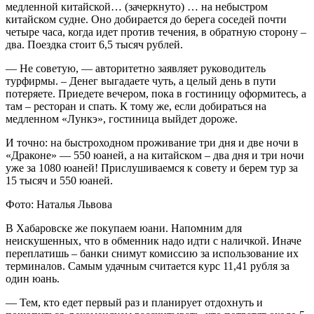
медленной китайской… (зачеркнуто) … на небыстром
китайском судне. Оно добирается до берега соседей почти
четыре часа, когда идет против течения, в обратную сторону –
два. Поездка стоит 6,5 тысяч рублей.
— Не советую, — авторитетно заявляет руководитель
турфирмы. – Денег выгадаете чуть, а целый день в пути
потеряете. Приедете вечером, пока в гостиницу оформитесь, а
там – ресторан и спать. К тому же, если добираться на
медленном «Лункэ», гостиница выйдет дороже.
И точно: на быстроходном проживание три дня и две ночи в
«Драконе» — 550 юаней, а на китайском – два дня и три ночи
уже за 1080 юаней! Прислушиваемся к совету и берем тур за
15 тысяч и 550 юаней.
Фото: Наталья Львова
В Хабаровске же покупаем юани. Напомним для
неискушенных, что в обменник надо идти с наличкой. Иначе
переплатишь – банки снимут комиссию за использование их
терминалов. Самым удачным считается курс 11,41 рубля за
один юань.
— Тем, кто едет первый раз и планирует отдохнуть и