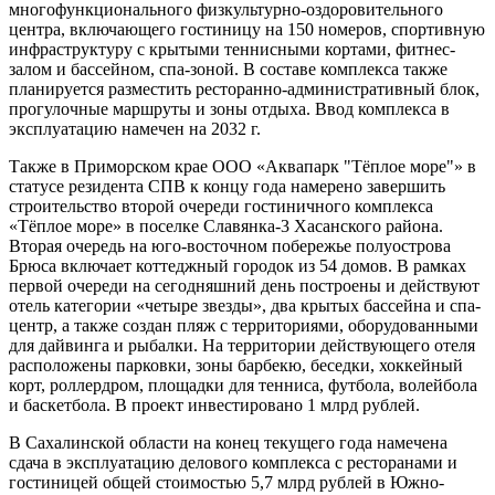
многофункционального физкультурно-оздоровительного
центра, включающего гостиницу на 150 номеров, спортивную
инфраструктуру с крытыми теннисными кортами, фитнес-
залом и бассейном, спа-зоной. В составе комплекса также
планируется разместить ресторанно-административный блок,
прогулочные маршруты и зоны отдыха. Ввод комплекса в
эксплуатацию намечен на 2032 г.
Также в Приморском крае ООО «Аквапарк "Тёплое море"» в
статусе резидента СПВ к концу года намерено завершить
строительство второй очереди гостиничного комплекса
«Тёплое море» в поселке Славянка-3 Хасанского района.
Вторая очередь на юго-восточном побережье полуострова
Брюса включает коттеджный городок из 54 домов. В рамках
первой очереди на сегодняшний день построены и действуют
отель категории «четыре звезды», два крытых бассейна и спа-
центр, а также создан пляж с территориями, оборудованными
для дайвинга и рыбалки. На территории действующего отеля
расположены парковки, зоны барбекю, беседки, хоккейный
корт, роллердром, площадки для тенниса, футбола, волейбола
и баскетбола. В проект инвестировано 1 млрд рублей.
В Сахалинской области на конец текущего года намечена
сдача в эксплуатацию делового комплекса с ресторанами и
гостиницей общей стоимостью 5,7 млрд рублей в Южно-