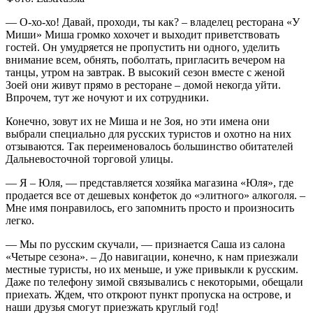
— О-хо-хо! Давай, проходи, ты как? – владелец ресторана «У
Миши» Миша громко хохочет и выходит приветствовать
гостей. Он умудряется не пропустить ни одного, уделить
внимание всем, обнять, поболтать, пригласить вечером на
танцы, утром на завтрак. В высокий сезон вместе с женой
Зоей они живут прямо в ресторане – домой некогда уйти.
Впрочем, тут же ночуют и их сотрудники.
Конечно, зовут их не Миша и не Зоя, но эти имена они
выбрали специально для русских туристов и охотно на них
отзываются. Так переименовалось большинство обитателей
Дальневосточной торговой улицы.
— Я – Юля, — представляется хозяйка магазина «Юля», где
продается все от дешевых конфеток до «элитного» алкоголя. –
Мне имя понравилось, его запомнить просто и произносить
легко.
— Мы по русским скучали, — признается Саша из салона
«Четыре сезона». – До навигации, конечно, к нам приезжали
местные туристы, но их меньше, и уже привыкли к русским.
Даже по телефону зимой связывались с некоторыми, обещали
приехать. Ждем, что откроют пункт пропуска на острове, и
наши друзья смогут приезжать круглый год!