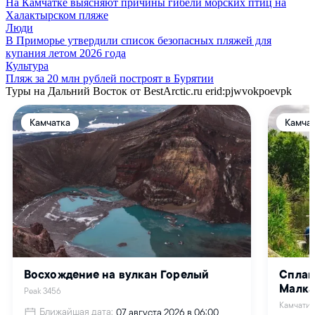
На Камчатке выясняют причины гибели морских птиц на
Халактырском пляже
Люди
В Приморье утвердили список безопасных пляжей для
купания летом 2026 года
Культура
Пляж за 20 млн рублей построят в Бурятии
Туры на Дальний Восток от BestArctic.ru
erid:pjwvokpoevpk