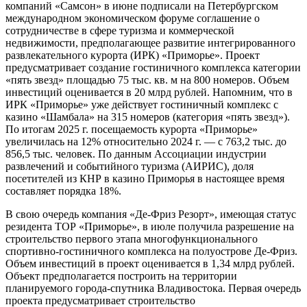
компаний «Самсон» в июне подписали на Петербургском
международном экономическом форуме соглашение о
сотрудничестве в сфере туризма и коммерческой
недвижимости, предполагающее развитие интегрированного
развлекательного курорта (ИРК) «Приморье». Проект
предусматривает создание гостиничного комплекса категории
«пять звезд» площадью 75 тыс. кв. м на 800 номеров. Объем
инвестиций оценивается в 20 млрд рублей. Напомним, что в
ИРК «Приморье» уже действует гостиничный комплекс с
казино «Шамбала» на 315 номеров (категория «пять звезд»).
По итогам 2025 г. посещаемость курорта «Приморье»
увеличилась на 12% относительно 2024 г. — с 763,2 тыс. до
856,5 тыс. человек. По данным Ассоциации индустрии
развлечений и событийного туризма (АИРИС), доля
посетителей из КНР в казино Приморья в настоящее время
составляет порядка 18%.
В свою очередь компания «Де-Фриз Резорт», имеющая статус
резидента ТОР «Приморье», в июле получила разрешение на
строительство первого этапа многофункционального
спортивно-гостиничного комплекса на полуострове Де-Фриз.
Объем инвестиций в проект оценивается в 1,34 млрд рублей.
Объект предполагается построить на территории
планируемого города-спутника Владивостока. Первая очередь
проекта предусматривает строительство