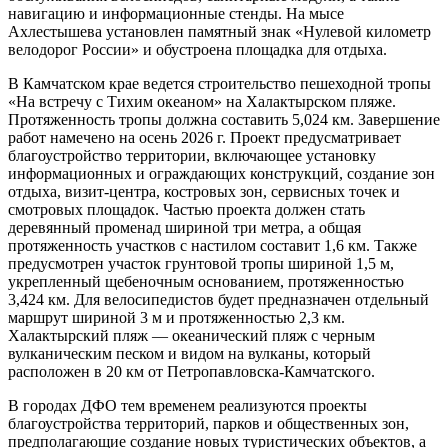
навигацию и информационные стенды. На мысе
Ахлестышева установлен памятный знак «Нулевой километр
велодорог России» и обустроена площадка для отдыха.
В Камчатском крае ведется строительство пешеходной тропы
«На встречу с Тихим океаном» на Халактырском пляже.
Протяженность тропы должна составить 5,024 км. Завершение
работ намечено на осень 2026 г. Проект предусматривает
благоустройство территории, включающее установку
информационных и ограждающих конструкций, создание зон
отдыха, визит-центра, костровых зон, сервисных точек и
смотровых площадок. Частью проекта должен стать
деревянный променад шириной три метра, а общая
протяженность участков с настилом составит 1,6 км. Также
предусмотрен участок грунтовой тропы шириной 1,5 м,
укрепленный щебеночным основанием, протяженностью
3,424 км. Для велосипедистов будет предназначен отдельный
маршрут шириной 3 м и протяженностью 2,3 км.
Халактырский пляж — океанический пляж с черным
вулканическим песком и видом на вулканы, который
расположен в 20 км от Петропавловска-Камчатского.
В городах ДФО тем временем реализуются проекты
благоустройства территорий, парков и общественных зон,
предполагающие создание новых туристических объектов, а