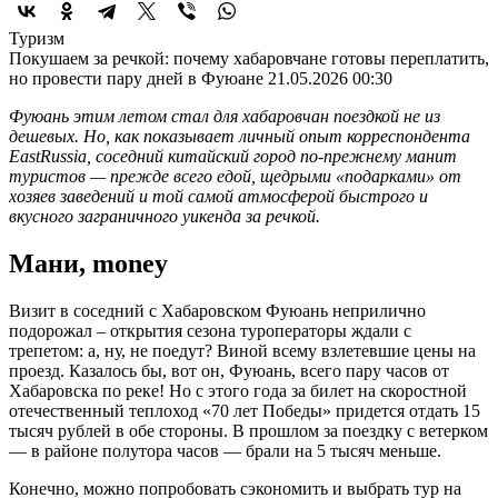
Туризм
Покушаем за речкой: почему хабаровчане готовы переплатить,
но провести пару дней в Фуюане
21.05.2026 00:30
Фуюань этим летом стал для хабаровчан поездкой не из
дешевых. Но, как показывает личный опыт корреспондента
EastRussia, соседний китайский город по-прежнему манит
туристов — прежде всего едой, щедрыми «подарками» от
хозяев заведений и той самой атмосферой быстрого и
вкусного заграничного уикенда за речкой.
Мани, money
Визит в соседний с Хабаровском Фуюань неприлично
подорожал – открытия сезона туроператоры ждали с
трепетом: а, ну, не поедут? Виной всему взлетевшие цены на
проезд. Казалось бы, вот он, Фуюань, всего пару часов от
Хабаровска по реке! Но с этого года за билет на скоростной
отечественный теплоход «70 лет Победы» придется отдать 15
тысяч рублей в обе стороны. В прошлом за поездку с ветерком
— в районе полутора часов — брали на 5 тысяч меньше.
Конечно, можно попробовать сэкономить и выбрать тур на