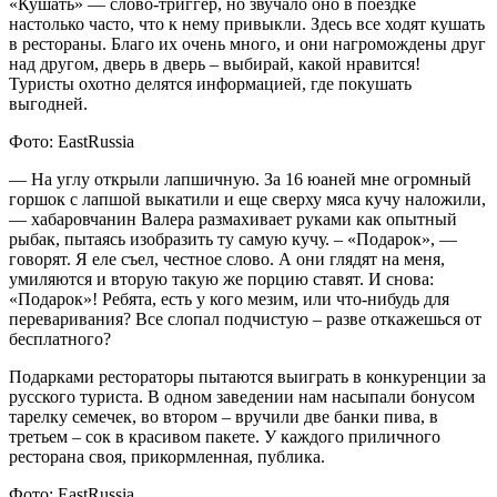
«Кушать» — слово-триггер, но звучало оно в поездке
настолько часто, что к нему привыкли. Здесь все ходят кушать
в рестораны. Благо их очень много, и они нагромождены друг
над другом, дверь в дверь – выбирай, какой нравится!
Туристы охотно делятся информацией, где покушать
выгодней.
Фото: EastRussia
— На углу открыли лапшичную. За 16 юаней мне огромный
горшок с лапшой выкатили и еще сверху мяса кучу наложили,
— хабаровчанин Валера размахивает руками как опытный
рыбак, пытаясь изобразить ту самую кучу. – «Подарок», —
говорят. Я еле съел, честное слово. А они глядят на меня,
умиляются и вторую такую же порцию ставят. И снова:
«Подарок»! Ребята, есть у кого мезим, или что-нибудь для
переваривания? Все слопал подчистую – разве откажешься от
бесплатного?
Подарками рестораторы пытаются выиграть в конкуренции за
русского туриста. В одном заведении нам насыпали бонусом
тарелку семечек, во втором – вручили две банки пива, в
третьем – сок в красивом пакете. У каждого приличного
ресторана своя, прикормленная, публика.
Фото: EastRussia