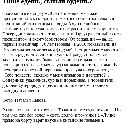
Тише едешь, сытый будешь?
Оказавшись на борту «70 лет Победы», мы тоже
преисполнились гордости за местный судостроительный,
спустивший его некогда на воды Амура. Удобные,
«самолетные» кресла, комфортное расстояние между ними.
Посередине даже есть стол, а за ним бар, украшенный фото с
президентом и экс-губернатором (От редакции — да, да:
первый экземпляр «70 лет Победы» в 2016 показывали на
Восточном экономическом форуме). В «прихожей» места для
багажа, рядом чистенький туалет. Правда, стол тут же
захватила компания бывалых туристов и даже слегка
повздорила за него с менее удачливыми претендентами. В
нехитрой словесной перепалке прозвучало угрожающее:
«Тебе показать, сколько у меня штампов в паспорте?».
Соперники удалились, бурча и порыкивая, а победители
достали бутерброды и разлили по походным стаканам
походную жидкость.
Фото: Наталья Львова
Разливают и на «тихоходе». Традиции все суда покорны. Но
тем уже сам бог велел – ехать долго, к тому же на «Лункэ»
прямо на борту варят вкусные китайские пельмени.