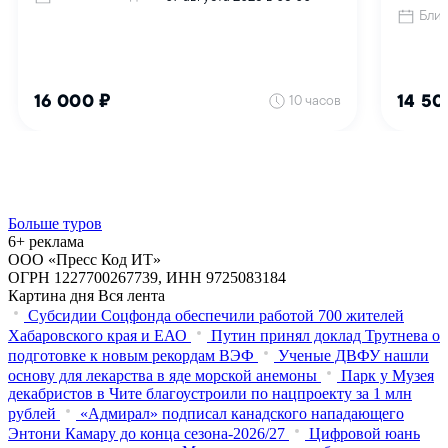
Больше туров
6+ реклама
ООО «Пресс Код ИТ»
ОГРН 1227700267739, ИНН 9725083184
Картина дня
Вся лента
Субсидии Соцфонда обеспечили работой 700 жителей
Хабаровского края и ЕАО
Путин принял доклад Трутнева о
подготовке к новым рекордам ВЭФ
Ученые ДВФУ нашли
основу для лекарства в яде морской анемоны
Парк у Музея
декабристов в Чите благоустроили по нацпроекту за 1 млн
рублей
«Адмирал» подписал канадского нападающего
Энтони Камару до конца сезона-2026/27
Цифровой юань