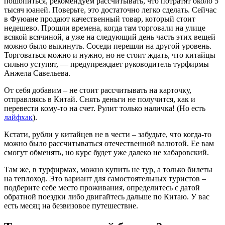
пошопиться, рекомендуем рассчитывать, что потратят около 5
тысяч юаней. Поверьте, это достаточно легко сделать. Сейчас
в Фуюане продают качественный товар, который стоит
недешево. Прошли времена, когда там торговали на улице
всякой всячиной, а уже на следующий день часть этих вещей
можно было выкинуть. Соседи перешли на другой уровень.
Торговаться можно и нужно, но не стоит ждать, что китайцы
сильно уступят, — предупреждает руководитель турфирмы
Анжела Савельева.
От себя добавим – не стоит рассчитывать на карточку,
отправляясь в Китай. Снять деньги не получится, как и
перевести кому-то на счет. Рулит только наличка! (Но есть
лайфхак
).
Кстати, рубли у китайцев не в чести – забудьте, что когда-то
можно было рассчитываться отечественной валютой. Ее вам
смогут обменять, но курс будет уже далеко не хабаровский.
Там же, в турфирмах, можно купить не тур, а только билеты
на теплоход. Это вариант для самостоятельных туристов –
подберите себе место проживания, определитесь с датой
обратной поездки либо двигайтесь дальше по Китаю. У вас
есть месяц на безвизовое путешествие.