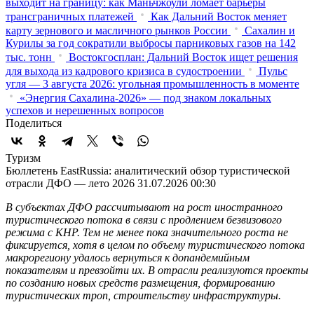
выходит на границу: как Маньчжоули ломает барьеры
трансграничных платежей
Как Дальний Восток меняет
карту зернового и масличного рынков России
Сахалин и
Курилы за год сократили выбросы парниковых газов на 142
тыс. тонн
Востокгосплан: Дальний Восток ищет решения
для выхода из кадрового кризиса в судостроении
Пульс
угля — 3 августа 2026: угольная промышленность в моменте
«Энергия Сахалина-2026» — под знаком локальных
успехов и нерешенных вопросов
Поделиться
Туризм
Бюллетень EastRussia: аналитический обзор туристической
отрасли ДФО — лето 2026
31.07.2026 00:30
В субъектах ДФО рассчитывают на рост иностранного
туристического потока в связи с продлением безвизового
режима с КНР. Тем не менее пока значительного роста не
фиксируется, хотя в целом по объему туристического потока
макрорегиону удалось вернуться к допандемийным
показателям и превзойти их. В отрасли реализуются проекты
по созданию новых средств размещения, формированию
туристических троп, строительству инфраструктуры.