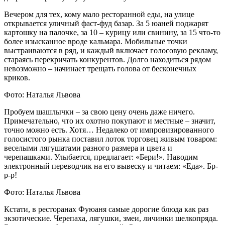
Вечером для тех, кому мало ресторанной еды, на улице
открывается уличный фаст-фуд базар. За 5 юаней поджарят
картошку на палочке, за 10 – курицу или свинину, за 15 что-то
более изысканное вроде кальмара. Мобильные точки
выстраиваются в ряд, и каждый включает голосовую рекламу,
стараясь перекричать конкурентов. Долго находиться рядом
невозможно – начинает трещать голова от бесконечных
криков.
Фото: Наталья Львова
Пробуем шашлычки – за свою цену очень даже ничего.
Примечательно, что их охотно покупают и местные – значит,
точно можно есть. Хотя… Недалеко от импровизированного
голосистого рынка поставил лоток торговец живым товаром:
веселыми лягушатами разного размера и цвета и
черепашками. Улыбается, предлагает: «Бери!». Наводим
электронный переводчик на его вывеску и читаем: «Еда». Бр-
р-р!
Фото: Наталья Львова
Кстати, в ресторанах Фуюаня самые дорогие блюда как раз
экзотические. Черепаха, лягушки, змеи, личинки шелкопряда.