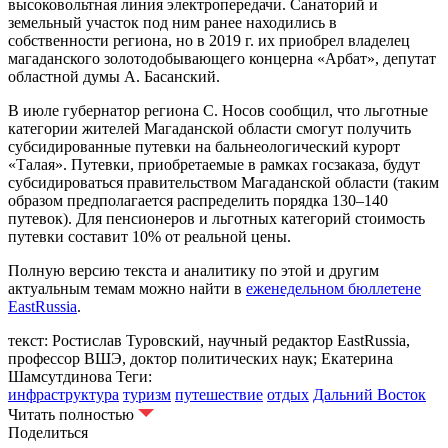
высоковольтная линия электропередачи. Санаторий и
земельный участок под ним ранее находились в
собственности региона, но в 2019 г. их приобрел владелец
магаданского золотодобывающего концерна «Арбат», депутат
областной думы А. Басанский.
В июле губернатор региона С. Носов сообщил, что льготные
категории жителей Магаданской области смогут получить
субсидированные путевки на бальнеологический курорт
«Талая». Путевки, приобретаемые в рамках госзаказа, будут
субсидироваться правительством Магаданской области (таким
образом предполагается распределить порядка 130–140
путевок). Для пенсионеров и льготных категорий стоимость
путевки составит 10% от реальной цены.
Полную версию текста и аналитику по этой и другим
актуальным темам можно найти в
еженедельном бюллетене
EastRussia
.
текст: Ростислав Туровский, научный редактор EastRussia,
профессор ВШЭ, доктор политических наук; Екатерина
Шамсутдинова
Теги:
инфраструктура
туризм
путешествие
отдых
Дальний Восток
Читать полностью
Поделиться