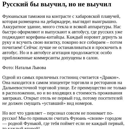
Русский бы выучил, но не выучил
Фуюаньская таможня на контрасте с хабаровской плавучей,
которая размещена на дебаркадере, выглядит выигрышно.
Аккуратное здание, много стекла и всякой аппаратуры. Нас
быстро оформляют и выпускают к автобусу, где русских уже
поджидают корефаны-китайцы. Каждый норовит дернуть за
руку и всучить свою визитку, покорно все собираем – потом
почитаем! Сейчас лучше не останавливаться и проскочить в
автобус. Но и в автобусе агитация продолжается: особо
приближенные коммерсанты допущены в салон.
Фото: Наталья Львова
Одной из самых приличных гостиниц считается «Дракон».
Она находится в самом эпицентре торговли и ресторанов на
Дальневосточной торговой улице. Ее преимущество не только
в расположении, но и во входящих в стоимость проживания
завтраках. Открыт отель не первый год, потому посетителей
не должен смущать «уставший» вид номеров.
Но вот что удивляет – персонал совсем не понимает по-
русски! Мы-то привыкли считать Фуюань «своим» городом
— родной Фунькой, где тебя поймет если не каждый первый,
то каждый второй!