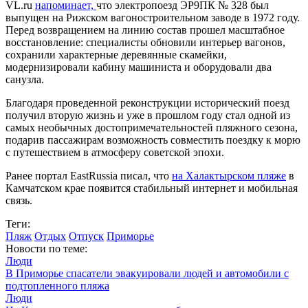
VL.ru
напоминает,
что электропоезд ЭР9ПК № 328 был
выпущен на Рижском вагоностроительном заводе в 1972 году.
Перед возвращением на линию состав прошел масштабное
восстановление: специалисты обновили интерьер вагонов,
сохранили характерные деревянные скамейки,
модернизировали кабину машиниста и оборудовали два
санузла.
Благодаря проведенной реконструкции исторический поезд
получил вторую жизнь и уже в прошлом году стал одной из
самых необычных достопримечательностей пляжного сезона,
подарив пассажирам возможность совместить поездку к морю
с путешествием в атмосферу советской эпохи.
Ранее портал EastRussia писал, что
на Халактырском пляже
в
Камчатском крае появится стабильный интернет и мобильная
связь.
Теги:
Пляж
Отдых
Отпуск
Приморье
Новости по теме:
Люди
В Приморье спасатели эвакуировали людей и автомобили с
подтопленного пляжа
Люди