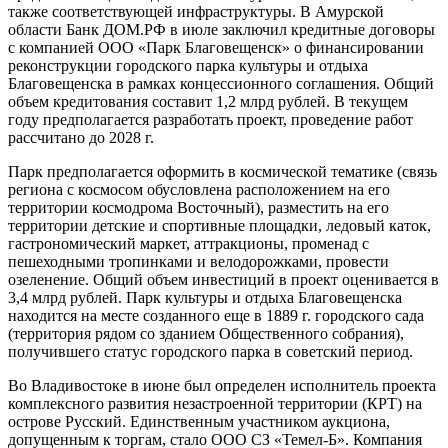
также соответствующей инфраструктуры. В Амурской
области Банк ДОМ.РФ в июле заключил кредитные договоры
с компанией ООО «Парк Благовещенск» о финансировании
реконструкции городского парка культуры и отдыха
Благовещенска в рамках концессионного соглашения. Общий
объем кредитования составит 1,2 млрд рублей. В текущем
году предполагается разработать проект, проведение работ
рассчитано до 2028 г.
Парк предполагается оформить в космической тематике (связь
региона с космосом обусловлена расположением на его
территории космодрома Восточный), разместить на его
территории детские и спортивные площадки, ледовый каток,
гастрономический маркет, аттракционы, променад с
пешеходными тропинками и велодорожками, провести
озеленение. Общий объем инвестиций в проект оценивается в
3,4 млрд рублей. Парк культуры и отдыха Благовещенска
находится на месте созданного еще в 1889 г. городского сада
(территория рядом со зданием Общественного собрания),
получившего статус городского парка в советский период.
Во Владивостоке в июне был определен исполнитель проекта
комплексного развития незастроенной территории (КРТ) на
острове Русский. Единственным участником аукциона,
допущенным к торгам, стало ООО СЗ «Темел-Б». Компания