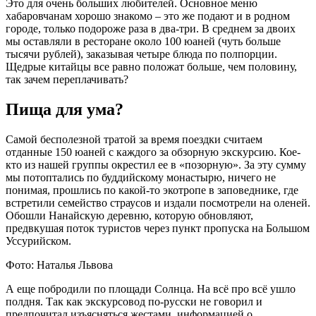
Это для очень больших любителей. Основное меню
хабаровчанам хорошо знакомо – это же подают и в родном
городе, только подороже раза в два-три. В среднем за двоих
мы оставляли в ресторане около 100 юаней (чуть больше
тысячи рублей), заказывая четыре блюда по полпорции.
Щедрые китайцы все равно положат больше, чем половину,
так зачем переплачивать?
Пища для ума?
Самой бесполезной тратой за время поездки считаем
отданные 150 юаней с каждого за обзорную экскурсию. Кое-
кто из нашей группы окрестил ее в «позорную». За эту сумму
мы потоптались по буддийскому монастырю, ничего не
понимая, прошлись по какой-то экотропе в заповеднике, где
встретили семейство страусов и издали посмотрели на оленей.
Обошли Нанайскую деревню, которую обновляют,
предвкушая поток туристов через пункт пропуска на Большом
Уссурийском.
Фото: Наталья Львова
А еще побродили по площади Солнца. На всё про всё ушло
полдня. Так как экскурсовод по-русски не говорил и
предпочитал изъясняться жестами, информацией о