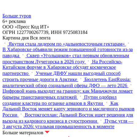
Больше туров
6+ реклама
ООО «Пресс Код ИТ»
ОГРН 1227700267739, ИНН 9725083184
Картина дня
Вся лента
Якутия стала лидером по «дальневосточным гектарам»
В Хабаровске объявили режим повышенной готовности из‑за
паводка
Сквер «Угольщиков» стал первым обновленным
пространством Лучегорска в 2026 году
На Российско-
Китайском форуме в Хабаровске обсудят космическое
партнерство
Ученые ДВФУ нашли выгодный способ
строить прочные дороги в Арктике
Бюллетень EastRussia:
аналитический обзор социальной сферы ДФО — лето 2026
Цифровой юань выходит на границу: как Маньчжоули ломает
барьеры трансграничных платежей
Путин одобрил
создание кластера по огранке алмазов в Якутии
Как
Дальний Восток меняет карту зернового и масличного рынков
России
Востокгосплан: Дальний Восток ищет решения для
выхода из кадрового кризиса в судостроении
Пульс угля —
3 августа 2026: угольная промышленность в моменте
Больше материалов