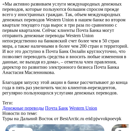
«Мы активно развиваем услуги международных денежных
переводов, которые пользуются большим спросом прежде
всего у иностранных граждан. Так, объем международных
денежных переводов Western Union в нашем банке во втором
квартале текущего года вырос в три раза по сравнению с
первым кварталом. Сейчас клиенты Почта Банка могут
отправить денежные переводы Western Union
непосредственно на банковский счет более чем в 50 стран
мира, а также наличными в более чем 200 стран и территорий.
И все это доступно в Почта Банк Онлайн круглосуточно, что
позволяет переводить средства и вносить любые изменения в
данные, не выходя из дома», – отметила член правления,
директор по развитию электронного бизнеса Почта Банка
Анастасия Масленникова.
Благодаря запуску этой акции в банке рассчитывают до конца
года в пять раз увеличить число клиентов-нерезидентов,
регулярно пользующихся услугами денежных переводов.
Теги:
Денежные переводы
Почта Банк
Western Union
Новости по теме:
Туры на Дальний Восток от BestArctic.ru
erid:pjwvokpoevpk