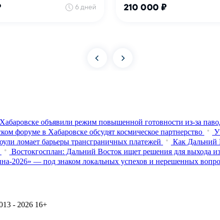
Хабаровске объявили режим повышенной готовности из‑за паво
ком форуме в Хабаровске обсудят космическое партнерство
У
оули ломает барьеры трансграничных платежей
Как Дальний 
Востокгосплан: Дальний Восток ищет решения для выхода из
на-2026» — под знаком локальных успехов и нерешенных вопр
13 - 2026
16+