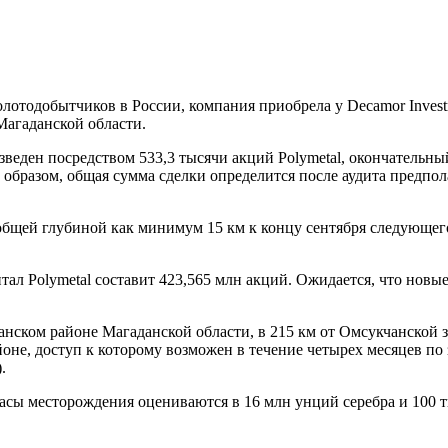
олотодобытчиков в России, компания приобрела у Decamor Inves
Магаданской области.
веден посредством 533,3 тысячи акций Polymetal, окончательный
 образом, общая сумма сделки определится после аудита предпол
бщей глубиной как минимум 15 км к концу сентября следующего
тал Polymetal составит 423,565 млн акций. Ожидается, что нов
ском районе Магаданской области, в 215 км от Омсукчанской 
не, доступ к которому возможен в течение четырех месяцев по з
.
асы месторождения оцениваются в 16 млн унций серебра и 100 т