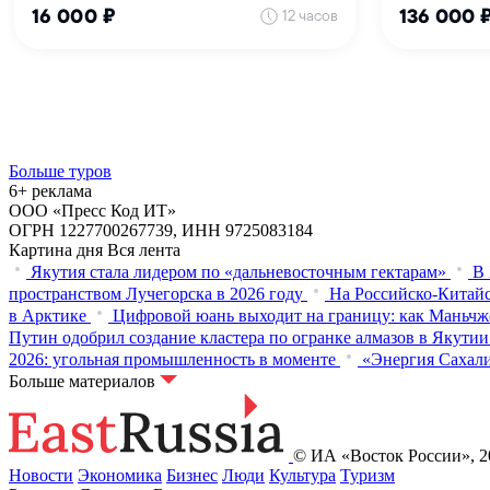
Больше туров
6+ реклама
ООО «Пресс Код ИТ»
ОГРН 1227700267739, ИНН 9725083184
Картина дня
Вся лента
Якутия стала лидером по «дальневосточным гектарам»
В 
пространством Лучегорска в 2026 году
На Российско-Китайс
в Арктике
Цифровой юань выходит на границу: как Маньчж
Путин одобрил создание кластера по огранке алмазов в Якутии
2026: угольная промышленность в моменте
«Энергия Сахали
Больше материалов
© ИА «Восток России», 20
Новости
Экономика
Бизнес
Люди
Культура
Туризм