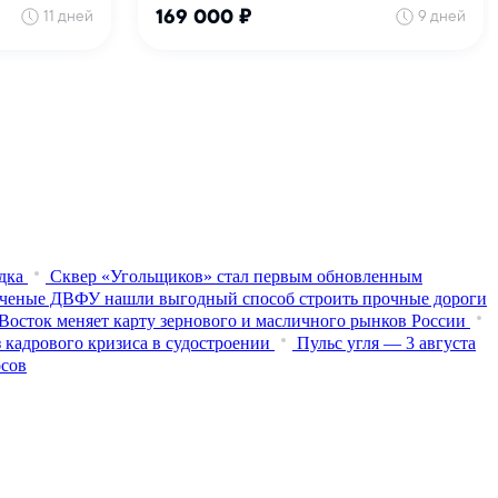
дка
Сквер «Угольщиков» стал первым обновленным
ченые ДВФУ нашли выгодный способ строить прочные дороги
Восток меняет карту зернового и масличного рынков России
 кадрового кризиса в судостроении
Пульс угля — 3 августа
осов