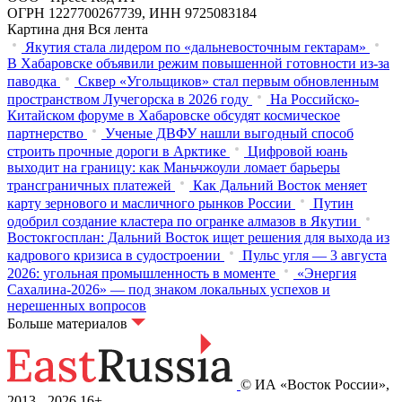
ОГРН 1227700267739, ИНН 9725083184
Картина дня
Вся лента
Якутия стала лидером по «дальневосточным гектарам»
В Хабаровске объявили режим повышенной готовности из‑за
паводка
Сквер «Угольщиков» стал первым обновленным
пространством Лучегорска в 2026 году
На Российско-
Китайском форуме в Хабаровске обсудят космическое
партнерство
Ученые ДВФУ нашли выгодный способ
строить прочные дороги в Арктике
Цифровой юань
выходит на границу: как Маньчжоули ломает барьеры
трансграничных платежей
Как Дальний Восток меняет
карту зернового и масличного рынков России
Путин
одобрил создание кластера по огранке алмазов в Якутии
Востокгосплан: Дальний Восток ищет решения для выхода из
кадрового кризиса в судостроении
Пульс угля — 3 августа
2026: угольная промышленность в моменте
«Энергия
Сахалина-2026» — под знаком локальных успехов и
нерешенных вопросов
Больше материалов
© ИА «Восток России»,
2013 - 2026
16+