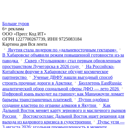
Больше туров
6+ реклама
ООО «Пресс Код ИТ»
ОГРН 1227700267739, ИНН 9725083184
Картина дня
Вся лента
Якутия стала лидером по «дальневосточным гектарам»
В Хабаровске объявили режим повышенной готовности из‑за
паводка
Сквер «Угольщиков» стал первым обновленным
пространством Лучегорска в 2026 году
На Российско-
Китайском форуме в Хабаровске обсудят космическое
партнерство
Ученые ДВФУ нашли выгодный способ
строить прочные дороги в Арктике
Бюллетень EastRussia:
аналитический обзор социальной сферы ДФО — лето 2026
Цифровой юань выходит на границу: как Маньчжоули ломает
барьеры трансграничных платежей
Путин одобрил
создание кластера по огранке алмазов в Якутии
Как
Дальний Восток меняет карту зернового и масличного рынков
России
Востокгосплан: Дальний Восток ищет решения для
выхода из кадрового кризиса в судостроении
Пульс угля —
3 августа 2026: угольная промышленность в моменте