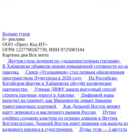
Больше туров
6+ реклама
ООО «Пресс Код ИТ»
ОГРН 1227700267739, ИНН 9725083184
Картина дня
Вся лента
Якутия стала лидером по «дальневосточным гектарам»
В Хабаровске объявили режим повышенной готовности из‑за
паводка
Сквер «Угольщиков» стал первым обновленным
пространством Лучегорска в 2026 году
На Российско-
Китайском форуме в Хабаровске обсудят космическое
партнерство
Ученые ДВФУ нашли выгодный способ
строить прочные дороги в Арктике
Цифровой юань
выходит на границу: как Маньчжоули ломает барьеры
трансграничных платежей
Как Дальний Восток меняет
карту зернового и масличного рынков России
Путин
одобрил создание кластера по огранке алмазов в Якутии
Востокгосплан: Дальний Восток ищет решения для выхода из
кадрового кризиса в судостроении
Пульс угля — 3 августа