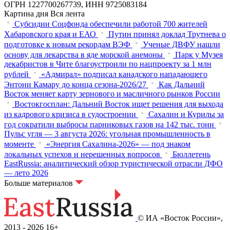
ОГРН 1227700267739, ИНН 9725083184
Картина дня
Вся лента
Субсидии Соцфонда обеспечили работой 700 жителей
Хабаровского края и ЕАО
Путин принял доклад Трутнева о
подготовке к новым рекордам ВЭФ
Ученые ДВФУ нашли
основу для лекарства в яде морской анемоны
Парк у Музея
декабристов в Чите благоустроили по нацпроекту за 1 млн
рублей
«Адмирал» подписал канадского нападающего
Энтони Камару до конца сезона-2026/27
Как Дальний
Восток меняет карту зернового и масличного рынков России
Востокгосплан: Дальний Восток ищет решения для выхода
из кадрового кризиса в судостроении
Сахалин и Курилы за
год сократили выбросы парниковых газов на 142 тыс. тонн
Пульс угля — 3 августа 2026: угольная промышленность в
моменте
«Энергия Сахалина-2026» — под знаком
локальных успехов и нерешенных вопросов
Бюллетень
EastRussia: аналитический обзор туристической отрасли ДФО
— лето 2026
Больше материалов
© ИА «Восток России»,
2013 - 2026
16+