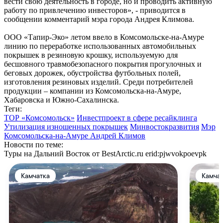
вести свою деятельность в городе, но и проводить активную
работу по привлечению инвесторов», - приводится в
сообщении комментарий мэра города Андрея Климова.
ООО «Тапир-Эко» летом ввело в Комсомольске-на-Амуре
линию по переработке использованных автомобильных
покрышек в резиновую крошку, используемую для
бесшовного травмобезопасного покрытия прогулочных и
беговых дорожек, обустройства футбольных полей,
изготовления резиновых изделий. Среди потребителей
продукции – компании из Комсомольска-на-Амуре,
Хабаровска и Южно-Сахалинска.
Теги:
ТОР «Комсомольск»
Инвестпроект в сфере ресайклинга
Утилизация изношенных покрышек
Минвостокразвития
Мэр
Комсомольска-на-Амуре Андрей Климов
Новости по теме:
Туры на Дальний Восток от BestArctic.ru
erid:pjwvokpoevpk