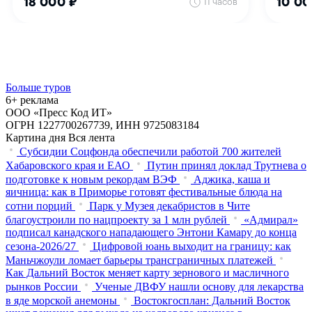
Больше туров
6+ реклама
ООО «Пресс Код ИТ»
ОГРН 1227700267739, ИНН 9725083184
Картина дня
Вся лента
Субсидии Соцфонда обеспечили работой 700 жителей
Хабаровского края и ЕАО
Путин принял доклад Трутнева о
подготовке к новым рекордам ВЭФ
Аджика, каша и
яичница: как в Приморье готовят фестивальные блюда на
сотни порций
Парк у Музея декабристов в Чите
благоустроили по нацпроекту за 1 млн рублей
«Адмирал»
подписал канадского нападающего Энтони Камару до конца
сезона-2026/27
Цифровой юань выходит на границу: как
Маньчжоули ломает барьеры трансграничных платежей
Как Дальний Восток меняет карту зернового и масличного
рынков России
Ученые ДВФУ нашли основу для лекарства
в яде морской анемоны
Востокгосплан: Дальний Восток