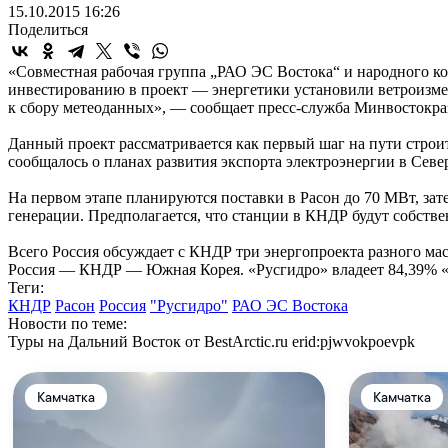
15.10.2015 16:26
Поделиться
«Совместная рабочая группа „РАО ЭС Востока“ и народного ком
инвестированию в проект — энергетики установили ветроизме
к сбору метеоданных», — сообщает пресс-служба Минвостокра
Данный проект рассматривается как первый шаг на пути строи
сообщалось о планах развития экспорта электроэнергии в Сев
На первом этапе планируются поставки в Расон до 70 МВт, за
генерации. Предполагается, что станции в КНДР будут собств
Всего Россия обсуждает с КНДР три энергопроекта разного мас
Россия — КНДР — Южная Корея. «Русгидро» владеет 84,39% 
Теги:
КНДР
Расон
Россия
"Русгидро"
РАО ЭС Востока
Новости по теме:
Туры на Дальний Восток от BestArctic.ru
erid:pjwvokpoevpk