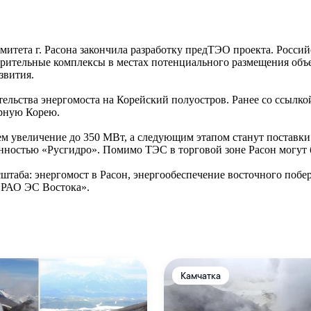
итета г. Расона закончила разработку предТЭО проекта. Россий
рительные комплексы в местах потенциального размещения объ
звития.
тельства энергомоста на Корейский полуостров. Ранее со ссылк
ерную Корею.
тем увеличение до 350 МВт, а следующим этапом станут поставк
енностью «Русгидро». Помимо ТЭС в торговой зоне Расон могут
штаба: энергомост в Расон, энергообеспечение восточного побе
«РАО ЭС Востока».