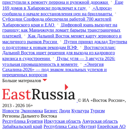
приступили к ремонту перрона и рулежной дорожки
Еще
169 домов в Хабаровске подключат к газу
«Алроса»
сообщила о начале восстановления цен на бриллианты
Субсидии Соцфонда обеспечили работой 700 жителей
Хабаровского края и ЕАО
Цифровой юань выходит на
границу: как Маньчжоули ломает барьеры трансграничных
платежей
Как Дальний Восток меняет карту зернового и
масличного рынков России
Путин принял доклад Трутнева
о подготовке к новым рекордам ВЭФ
Востокгосплан:
Дальний Восток ищет решения для выхода из кадрового
кризиса в судостроении
Пульс угля — 3 августа 2026:
угольная промышленность в моменте
«Энергия
Сахалина-2026» — под знаком локальных успехов и
нерешенных вопросов
Больше материалов
© ИА «Восток России»,
2013 - 2026
16+
Новости
Экономика
Бизнес
Люди
Культура
Туризм
Регионы Дальнего Востока
Республика Бурятия
Иркутская область
Амурская область
Забайкальский край
Республика Саха (Якутия)
Еврейская АО