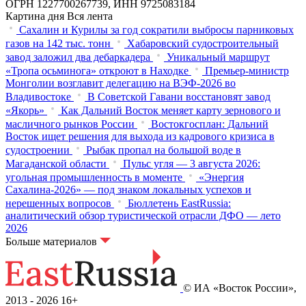
ОГРН 1227700267739, ИНН 9725083184
Картина дня
Вся лента
Сахалин и Курилы за год сократили выбросы парниковых
газов на 142 тыс. тонн
Хабаровский судостроительный
завод заложил два дебаркадера
Уникальный маршрут
«Тропа осьминога» откроют в Находке
Премьер-министр
Монголии возглавит делегацию на ВЭФ‑2026 во
Владивостоке
В Советской Гавани восстановят завод
«Якорь»
Как Дальний Восток меняет карту зернового и
масличного рынков России
Востокгосплан: Дальний
Восток ищет решения для выхода из кадрового кризиса в
судостроении
Рыбак пропал на большой воде в
Магаданской области
Пульс угля — 3 августа 2026:
угольная промышленность в моменте
«Энергия
Сахалина-2026» — под знаком локальных успехов и
нерешенных вопросов
Бюллетень EastRussia:
аналитический обзор туристической отрасли ДФО — лето
2026
Больше материалов
© ИА «Восток России»,
2013 - 2026
16+