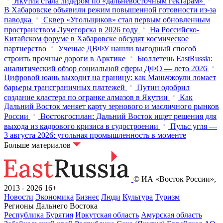
Якутия стала лидером по «дальневосточным гектарам»
В Хабаровске объявили режим повышенной готовности из‑за
паводка
Сквер «Угольщиков» стал первым обновленным
пространством Лучегорска в 2026 году
На Российско-
Китайском форуме в Хабаровске обсудят космическое
партнерство
Ученые ДВФУ нашли выгодный способ
строить прочные дороги в Арктике
Бюллетень EastRussia:
аналитический обзор социальной сферы ДФО — лето 2026
Цифровой юань выходит на границу: как Маньчжоули ломает
барьеры трансграничных платежей
Путин одобрил
создание кластера по огранке алмазов в Якутии
Как
Дальний Восток меняет карту зернового и масличного рынков
России
Востокгосплан: Дальний Восток ищет решения для
выхода из кадрового кризиса в судостроении
Пульс угля —
3 августа 2026: угольная промышленность в моменте
Больше материалов
© ИА «Восток России»,
2013 - 2026
16+
Новости
Экономика
Бизнес
Люди
Культура
Туризм
Регионы Дальнего Востока
Республика Бурятия
Иркутская область
Амурская область