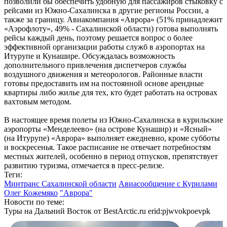
позволили бы обеспечить удобную для пассажиров стыковку с
рейсами из Южно-Сахалинска в другие регионы России, а
также за границу. Авиакомпания «Аврора» (51% принадлежит
«Аэрофлоту», 49% - Сахалинской области) готова выполнять
рейсы каждый день, поэтому решается вопрос о более
эффективной организации работы служб в аэропортах на
Итурупе и Кунашире. Обсуждалась возможность
дополнительного привлечения диспетчеров службы
воздушного движения и метеорологов. Районные власти
готовы предоставить им на постоянной основе арендные
квартиры либо жилье для тех, кто будет работать на островах
вахтовым методом.
В настоящее время полеты из Южно-Сахалинска в курильские
аэропорты «Менделеево» (на острове Кунашир) и «Ясный»
(на Итурупе) «Аврора» выполняет ежедневно, кроме субботы
и воскресенья. Такое расписание не отвечает потребностям
местных жителей, особенно в период отпусков, препятствует
развитию туризма, отмечается в пресс-релизе.
Теги:
Минтранс Сахалинской области
Авиасообщение с Курилами
Олег Кожемяко
"Аврора"
Новости по теме:
Туры на Дальний Восток от BestArctic.ru
erid:pjwvokpoevpk