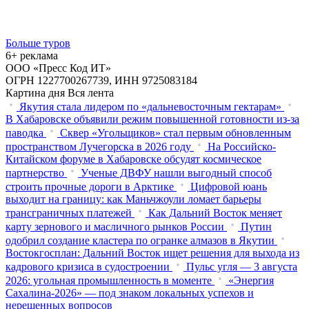
Больше туров
6+ реклама
ООО «Пресс Код ИТ»
ОГРН 1227700267739, ИНН 9725083184
Картина дня
Вся лента
Якутия стала лидером по «дальневосточным гектарам»
В Хабаровске объявили режим повышенной готовности из‑за
паводка
Сквер «Угольщиков» стал первым обновленным
пространством Лучегорска в 2026 году
На Российско-
Китайском форуме в Хабаровске обсудят космическое
партнерство
Ученые ДВФУ нашли выгодный способ
строить прочные дороги в Арктике
Цифровой юань
выходит на границу: как Маньчжоули ломает барьеры
трансграничных платежей
Как Дальний Восток меняет
карту зернового и масличного рынков России
Путин
одобрил создание кластера по огранке алмазов в Якутии
Востокгосплан: Дальний Восток ищет решения для выхода из
кадрового кризиса в судостроении
Пульс угля — 3 августа
2026: угольная промышленность в моменте
«Энергия
Сахалина-2026» — под знаком локальных успехов и
нерешенных вопросов