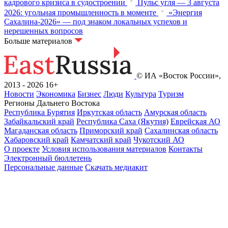
кадрового кризиса в судостроении
Пульс угля — 3 августа
2026: угольная промышленность в моменте
«Энергия
Сахалина-2026» — под знаком локальных успехов и
нерешенных вопросов
Больше материалов
© ИА «Восток России»,
2013 - 2026
16+
Новости
Экономика
Бизнес
Люди
Культура
Туризм
Регионы Дальнего Востока
Республика Бурятия
Иркутская область
Амурская область
Забайкальский край
Республика Саха (Якутия)
Еврейская АО
Магаданская область
Приморский край
Сахалинская область
Хабаровский край
Камчатский край
Чукотский АО
О проекте
Условия использования материалов
Контакты
Электронный бюллетень
Персональные данные
Скачать медиакит