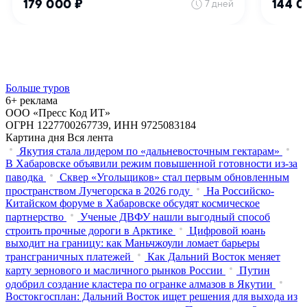
Больше туров
6+ реклама
ООО «Пресс Код ИТ»
ОГРН 1227700267739, ИНН 9725083184
Картина дня
Вся лента
Якутия стала лидером по «дальневосточным гектарам»
В Хабаровске объявили режим повышенной готовности из‑за
паводка
Сквер «Угольщиков» стал первым обновленным
пространством Лучегорска в 2026 году
На Российско-
Китайском форуме в Хабаровске обсудят космическое
партнерство
Ученые ДВФУ нашли выгодный способ
строить прочные дороги в Арктике
Цифровой юань
выходит на границу: как Маньчжоули ломает барьеры
трансграничных платежей
Как Дальний Восток меняет
карту зернового и масличного рынков России
Путин
одобрил создание кластера по огранке алмазов в Якутии
Востокгосплан: Дальний Восток ищет решения для выхода из