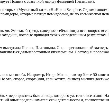
рирует Полина с созвучной наряду фамилией Платицына.
ди которых «Мускатный кит», «НиНо» и Semplice. Одним словом 
ти помидоры, которые пахнут помидорами, не по космической цен
ми. Это такой тренд, наверное, сейчас, когда все говорят: все 
ы заходишь, которые приводят тебя к определённым результатам.
м выступала Полина Платицына. Она — региональный эксперт, а
 сталкиваться дальневосточным бизнесменам. Поэтому и провож
ого масштаба. Например, Игорь Манн — автор более 50 книг по 
Но это, скорее, спорт (или, если хотите, бизнес) высших достиж
добных мероприятиях был спикер, которого уж точно все знают. Н
тний опыт предпринимательской деятельности и, соответственно