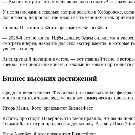
— Вы не смотрите, что у меня рюшечки на платье! — сразу па
У нее за плечами несколько гастропроектов в Хабаровске, сре
логистикой, непростая: где зимой взять чернику и как привез
Полина Платицина. Фото: оргкомитет БизнесФест
— 2026-й это не конец. Идём дальше, будем сильными и уверенны
смотреть вперёд, находить для себя эксперименты, в которые т
уверена спикер.
Антихрупкий предприниматель — вот главный тезис, с которы
арены», не понаслышке знает, с какими вызовами приходится
Бизнес высоких достижений
Среди спикеров Бизнес-Феста были и «тяжелоатлеты» федеральн
много писать), а также ряда успешных коммерческих проектов. 
Игорь Манн. Фото: оргкомитет БизнесФест
Кстати, про спорт. Наверное, это такое правило, чтобы на по
Олимпийских игр и продюсер ледовых шоу. А еще у Ильи 20-ле
Илья Авербух. Фото: оргкомитет БизнесФест