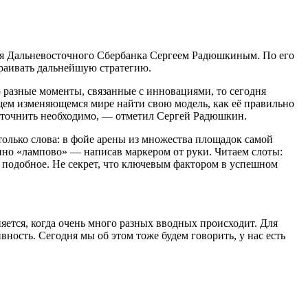
ля Дальневосточного Сбербанка Сергеем Радюшкиным. По его
траивать дальнейшую стратегию.
 разные моменты, связанные с инновациями, то сегодня
кущем изменяющемся мире найти свою модель, как её правильно
, уточнить необходимо, — отметил Сергей Радюшкин.
 только слова: в фойе арены из множества площадок самой
нно «лампово» — написав маркером от руки. Читаем слоты:
подобное. Не секрет, что ключевым фактором в успешном
яется, когда очень много разных вводных происходит. Для
ность. Сегодня мы об этом тоже будем говорить, у нас есть