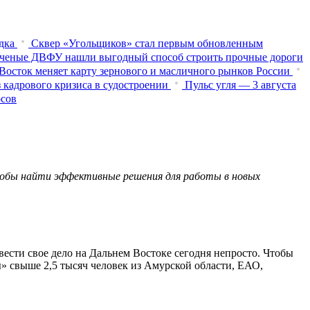
дка
Сквер «Угольщиков» стал первым обновленным
ченые ДВФУ нашли выгодный способ строить прочные дороги
Восток меняет карту зернового и масличного рынков России
 кадрового кризиса в судостроении
Пульс угля — 3 августа
осов
тобы найти эффективные решения для работы в новых
ести свое дело на Дальнем Востоке сегодня непросто. Чтобы
 свыше 2,5 тысяч человек из Амурской области, ЕАО,