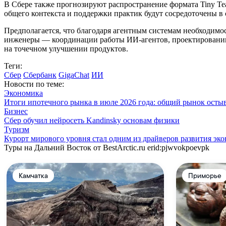
В Сбере также прогнозируют распространение формата Tiny T
общего контекста и поддержки практик будут сосредоточены в
Предполагается, что благодаря агентным системам необходимос
инженеры — координации работы ИИ-агентов, проектированию 
на точечном улучшении продуктов.
Теги:
Сбер
Сбербанк
GigaСhat
ИИ
Новости по теме:
Экономика
Итоги ипотечного рынка в июле 2026 года: общий рынок осты
Бизнес
Сбер обучил нейросеть Kandinsky основам физики
Туризм
Курорт мирового уровня стал одним из драйверов развития эк
Туры на Дальний Восток от BestArctic.ru
erid:pjwvokpoevpk