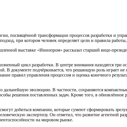
гии, посвящённой трансформации процессов разработки и управ
одход, при котором человек определяет цели и правила работы, 
шленной выставке «Иннопром» рассказал старший вице-президе
жизненный цикл разработки. В центре внимания находятся три о
й. В документе подчёркивается, что решающую роль играет не са
вание правил управления процессом и оценка конечного результа
его дальнейшую эволюцию. В частности, сохраняются компактны
собы решения поставленных задач. Кроме того, в обновлённое 
могут добиться компании, которые сумеют сформировать зрелую
еловеческую экспертизу. Он отметил, что развитие агентной ра
рентоспособности на мировом рынке.