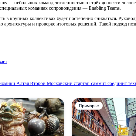
eams — небольших команд численностью от трёх до шести челов
 специальных командах сопровождения — Enabling Teams.
ть в крупных коллективах будет постепенно снижаться. Руковод
архитектуры и проверке итоговых решений. Такой подход позв
вает
ономики Алтая
Второй Московский стартап-саммит соединит тех