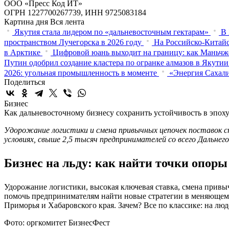
ООО «Пресс Код ИТ»
ОГРН 1227700267739, ИНН 9725083184
Картина дня
Вся лента
Якутия стала лидером по «дальневосточным гектарам»
В 
пространством Лучегорска в 2026 году
На Российско-Китайс
в Арктике
Цифровой юань выходит на границу: как Маньчж
Путин одобрил создание кластера по огранке алмазов в Якутии
2026: угольная промышленность в моменте
«Энергия Сахали
Поделиться
Бизнес
Как дальневосточному бизнесу сохранить устойчивость в эпох
Удорожание логистики и смена привычных цепочек поставок 
условиях, свыше 2,5 тысяч предпринимателей со всего Дальне
Бизнес на льду: как найти точки опоры
Удорожание логистики, высокая ключевая ставка, смена привы
помочь предпринимателям найти новые стратегии в меняющемс
Приморья и Хабаровского края. Зачем? Все по классике: на люд
Фото: оргкомитет БизнесФест