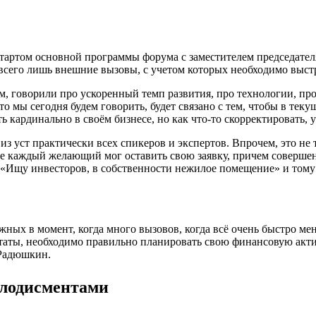
стартом основной программы форума с заместителем председате
 всего лишь внешние вызовы, с учетом которых необходимо выс
 говорили про ускоренный темп развития, про технологии, про
то мы сегодня будем говорить, будет связано с тем, чтобы в те
ь кардинально в своём бизнесе, но как что-то скорректировать
из уст практически всех спикеров и экспертов. Впрочем, это не
де каждый желающий мог оставить свою заявку, причем соверше
Ищу инвесторов, в собственности нежилое помещение» и тому 
ных в момент, когда много вызовов, когда всё очень быстро мен
ьтаты, необходимо правильно планировать свою финансовую актив
 Радюшкин.
плодисментами