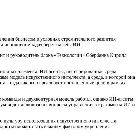
ления бизнесом в условиях стремительного развития
а исполнение задач берет на себя ИИ.
нт и руководитель блока «Технологии» Сбербанка Кирилл
сновных элемента: ИИ-агенты, интегрированная среда
ма модель искусственного интеллекта, а среда, в которой она
та, тогда как агент реализует поставленные цели в рамках
е команды и двухконтурная модель работы, однако ИИ-агенты
руководство включены вопросы управления затратами на ИИ и
 культуру использования искусственного интеллекта,
зработки может стать важным фактором укрепления