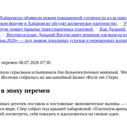
Хабаровске объявили режим повышенной готовности из‑за паво
ком форуме в Хабаровске обсудят космическое партнерство
У
оули ломает барьеры трансграничных платежей
Как Дальний 
Востокгосплан: Дальний Восток ищет решения для выхода из
на-2026» — под знаком локальных успехов и нерешенных вопр
у перемен
08.07.2026 07:30
стали серьезным испытанием для дальневосточных компаний. Ч
го Востока собрались на масштабный Бизнес-Фест от Сбера.
 в эпоху перемен
чных цепочек поставок и постоянные экономические вызовы — в
я мире, Сбер собрал под крышей хабаровской «Платинум-арены»
ей посмотреть, себя показать и вдохновиться на свежие идеи.