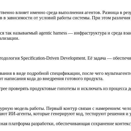
твенно влияет именно среда выполнения агентов. Разница в рез
в в зависимости от условий работы системы. При этом различи
я так называемый agentic harness — инфраструктура и среда вза
ализации.
одология Specification-Driven Development. Её задача — обеспе
вания в виде подробной спецификации, после чего мультиагентн
от написания кода до внедрения готового продукта.
рее проверять продуктовые гипотезы и исключать из процесса д
рную модель работы. Первый контур связан с намерением: челов
ботают ИИ-агенты, которые генерируют код, тестируют решения 
ая платформа разработки, обеспечивающая сохранение контекс