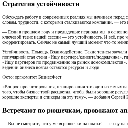
Стратегия устойчивости
Обсуждать работу в современных реалиях мы начинаем перед 
словам, трудности, с которыми сталкиваются компании, — это
— Если в прошлом году и предыдущие периоды мы, в основном,
ключевой тезис нашей сессии — это устойчивость. И всё, про ч
скорректировать. Сейчас не самый лучший момент что-то менят
Устойчивость. Помощь. Взаимодействие. Такие тезисы звучали 
популярной стал стенд «Ищу партнера/клиента/подрядчика», г
«Ищу партнеров по продвижению на рынок домокомплектов», «
ведении бизнеса всегда остаются ресурсы и люди.
Фото: оргкомитет БизнесФест
«Вопрос прогнозирования, планирования это один из самых важ
того, чтобы бизнес твой расцветал, чтобы были хорошие резул
хорошие эксперты и спикеры на эту тему», — добавил Сергей
Встречают по рюшечкам, провожают а
— Вы не смотрите, что у меня рюшечки на платье! — сразу па