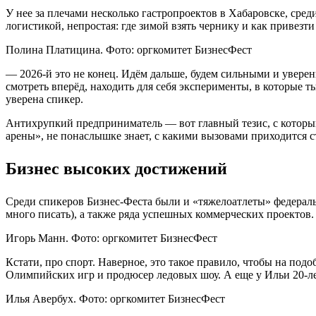
У нее за плечами несколько гастропроектов в Хабаровске, сре
логистикой, непростая: где зимой взять чернику и как привез
Полина Платицина. Фото: оргкомитет БизнесФест
— 2026-й это не конец. Идём дальше, будем сильными и уверенны
смотреть вперёд, находить для себя эксперименты, в которые т
уверена спикер.
Антихрупкий предприниматель — вот главный тезис, с которы
арены», не понаслышке знает, с какими вызовами приходится
Бизнес высоких достижений
Среди спикеров Бизнес-Феста были и «тяжелоатлеты» федеральн
много писать), а также ряда успешных коммерческих проектов. 
Игорь Манн. Фото: оргкомитет БизнесФест
Кстати, про спорт. Наверное, это такое правило, чтобы на по
Олимпийских игр и продюсер ледовых шоу. А еще у Ильи 20-ле
Илья Авербух. Фото: оргкомитет БизнесФест