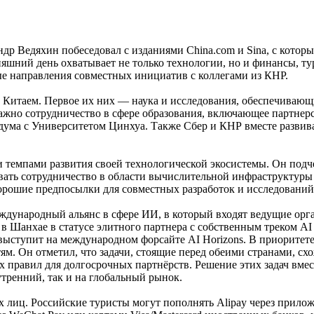
р Ведяхин побеседовал с изданиями China.com и Sina, с кото
дняшний день охватывает не только технологии, но и финансы, т
ые направления совместных инициатив с коллегами из КНР.
 Китаем. Первое их них — наука и исследования, обеспечиваю
важно сотрудничество в сфере образования, включающее партне
дума с Университетом Цинхуа. Также Сбер и КНР вместе разви
 темпами развития своей технологической экосистемы. Он подче
ивать сотрудничество в области вычислительной инфраструктуры
хорошие предпосылки для совместных разработок и исследований
ждународный альянс в сфере ИИ, в который входят ведущие орга
Шанхае в статусе элитного партнера с собственным треком AI J
выступит на международном форсайте AI Horizons. В приоритет
м. Он отметил, что задачи, стоящие перед обеими странами, сх
х правил для долгосрочных партнёрств. Решение этих задач вме
тренний, так и на глобальный рынок.
х лиц. Российские туристы могут пополнять Alipay через прило