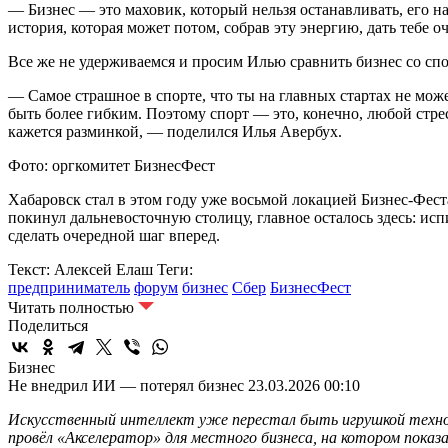
— Бизнес — это маховик, который нельзя останавливать, его на
история, которая может потом, собрав эту энергию, дать тебе 
Все же не удерживаемся и просим Илью сравнить бизнес со с
— Самое страшное в спорте, что ты на главных стартах не може
быть более гибким. Поэтому спорт — это, конечно, любой стрес
кажется разминкой, — поделился Илья Авербух.
Фото: оргкомитет БизнесФест
Хабаровск стал в этом году уже восьмой локацией Бизнес-Фест
покинул дальневосточную столицу, главное осталось здесь: ис
сделать очередной шаг вперед.
Текст: Алексей Елаш
Теги:
предприниматель
форум
бизнес
Сбер
БизнесФест
Читать полностью
Поделиться
Бизнес
Не внедрил ИИ — потерял бизнес
23.03.2026 00:10
Искусственный интеллект уже перестал быть игрушкой техноло
провёл «Акселератор» для местного бизнеса, на котором пока