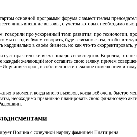
стартом основной программы форума с заместителем председате
 всего лишь внешние вызовы, с учетом которых необходимо выс
 говорили про ускоренный темп развития, про технологии, про
то мы сегодня будем говорить, будет связано с тем, чтобы в те
ь кардинально в своём бизнесе, но как что-то скорректировать
из уст практически всех спикеров и экспертов. Впрочем, это не
де каждый желающий мог оставить свою заявку, причем соверше
Ищу инвесторов, в собственности нежилое помещение» и тому 
ных в момент, когда много вызовов, когда всё очень быстро мен
ьтаты, необходимо правильно планировать свою финансовую актив
 Радюшкин.
плодисментами
рирует Полина с созвучной наряду фамилией Платицына.