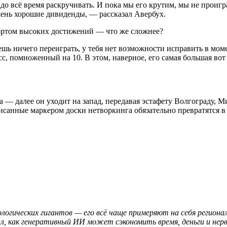
до всё время раскручивать. И пока мы его крутим, мы не проигр
очень хорошие дивиденды, — рассказал Авербух.
портом высоких достижений — что же сложнее?
шь ничего переиграть, у тебя нет возможности исправить в моме
с, помноженный на 10. В этом, наверное, его самая большая вот
а — далее он уходит на запад, передавая эстафету Волгограду, 
писанные маркером доски нетворкинга обязательно превратятся 
гических гигантов — его всё чаще примеряют на себя регионал
зал, как генеративный ИИ может сэкономить время, деньги и не