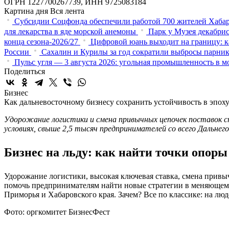
ОГРН 1227700267739, ИНН 9725083184
Картина дня
Вся лента
Субсидии Соцфонда обеспечили работой 700 жителей Хабар
для лекарства в яде морской анемоны
Парк у Музея декабрис
конца сезона-2026/27
Цифровой юань выходит на границу: к
России
Сахалин и Курилы за год сократили выбросы парнико
Пульс угля — 3 августа 2026: угольная промышленность в м
Поделиться
Бизнес
Как дальневосточному бизнесу сохранить устойчивость в эпох
Удорожание логистики и смена привычных цепочек поставок 
условиях, свыше 2,5 тысяч предпринимателей со всего Дальне
Бизнес на льду: как найти точки опоры
Удорожание логистики, высокая ключевая ставка, смена привы
помочь предпринимателям найти новые стратегии в меняющемс
Приморья и Хабаровского края. Зачем? Все по классике: на люд
Фото: оргкомитет БизнесФест