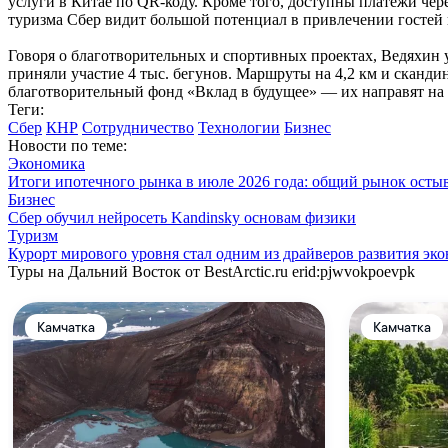
услуги в Китае по QR-коду. Кроме того, доступны платежи чер
туризма Сбер видит большой потенциал в привлечении гостей 
Говоря о благотворительных и спортивных проектах, Ведяхин 
приняли участие 4 тыс. бегунов. Маршруты на 4,2 км и сканди
благотворительный фонд «Вклад в будущее» — их направят на 
Теги:
Сбер
КНР
Сотрудничество
Технологии
Бизнес
Новости по теме:
Экономика
Итоги ипотечного рынка в июле 2026 года: общий рынок осты
Бизнес
Сбер обучил нейросеть Kandinsky основам физики
Туризм
Курорт мирового уровня стал одним из драйверов развития эк
Туры на Дальний Восток от BestArctic.ru
erid:pjwvokpoevpk