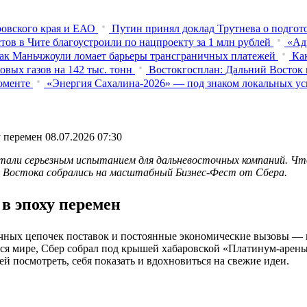
овского края и ЕАО
Путин принял доклад Трутнева о подго
тов в Чите благоустроили по нацпроекту за 1 млн рублей
«Ад
ак Маньчжоули ломает барьеры трансграничных платежей
Ка
вых газов на 142 тыс. тонн
Востокгосплан: Дальний Восток 
оменте
«Энергия Сахалина-2026» — под знаком локальных ус
у перемен
08.07.2026 07:30
стали серьезным испытанием для дальневосточных компаний. Ч
го Востока собрались на масштабный Бизнес-Фест от Сбера.
 в эпоху перемен
чных цепочек поставок и постоянные экономические вызовы — в
я мире, Сбер собрал под крышей хабаровской «Платинум-арены»
ей посмотреть, себя показать и вдохновиться на свежие идеи.