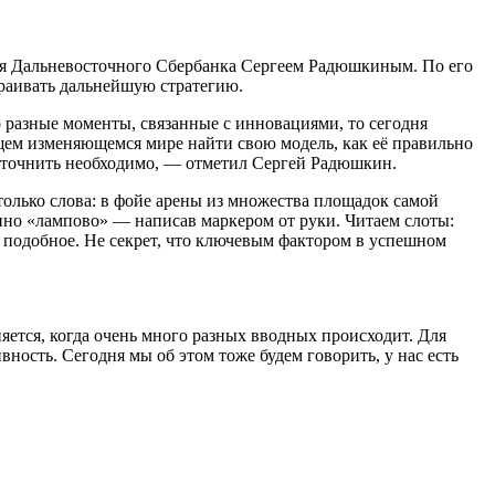
ля Дальневосточного Сбербанка Сергеем Радюшкиным. По его
траивать дальнейшую стратегию.
 разные моменты, связанные с инновациями, то сегодня
кущем изменяющемся мире найти свою модель, как её правильно
, уточнить необходимо, — отметил Сергей Радюшкин.
 только слова: в фойе арены из множества площадок самой
нно «лампово» — написав маркером от руки. Читаем слоты:
подобное. Не секрет, что ключевым фактором в успешном
яется, когда очень много разных вводных происходит. Для
ность. Сегодня мы об этом тоже будем говорить, у нас есть