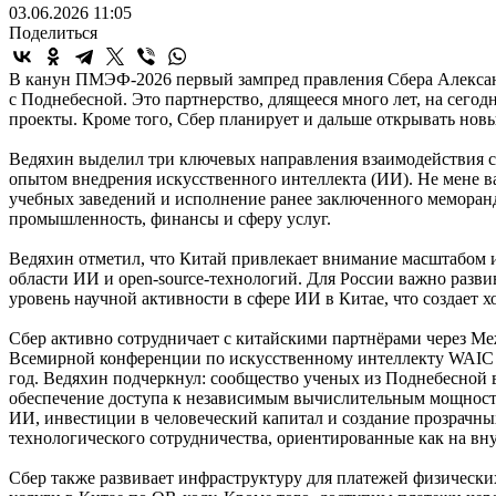
03.06.2026 11:05
Поделиться
В канун ПМЭФ-2026 первый зампред правления Сбера Александ
с Поднебесной. Это партнерство, длящееся много лет, на сего
проекты. Кроме того, Сбер планирует и дальше открывать нов
Ведяхин выделил три ключевых направления взаимодействия с
опытом внедрения искусственного интеллекта (ИИ). Не мене 
учебных заведений и исполнение ранее заключенного меморан
промышленность, финансы и сферу услуг.
Ведяхин отметил, что Китай привлекает внимание масштабом и
области ИИ и open-source-технологий. Для России важно разв
уровень научной активности в сфере ИИ в Китае, что создает 
Сбер активно сотрудничает с китайскими партнёрами через Ме
Всемирной конференции по искусственному интеллекту WAIC в 
год. Ведяхин подчеркнул: сообщество ученых из Поднебесной 
обеспечение доступа к независимым вычислительным мощностя
ИИ, инвестиции в человеческий капитал и создание прозрачны
технологического сотрудничества, ориентированные как на вну
Сбер также развивает инфраструктуру для платежей физически