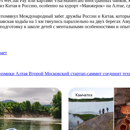
ез WeChat Pay или картами Visa/Mastercard иностранных банков
из Китая в Россию, особенно на курорт «Манжерок» на Алтае, г
упомянул Международный забег дружбы России и Китая, который
навская ходьба на 1 км тянулись параллельно на двух берегах А
подготовку к школе детей с ментальными особенностями и опыт
вает
ономики Алтая
Второй Московский стартап-саммит соединит тех