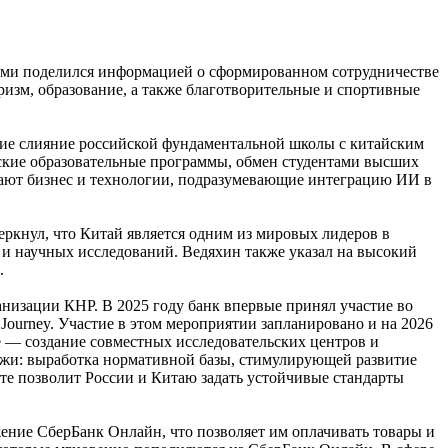
рыми поделился информацией о сформированном сотрудничестве
уризм, образование, а также благотворительные и спортивные
щие слияние российской фундаментальной школы с китайским
рские образовательные программы, обмен студентами высших
вают бизнес и технологии, подразумевающие интеграцию ИИ в
ркнул, что Китай является одним из мировых лидеров в
 и научных исследований. Ведяхин также указал на высокий
.
низации КНР. В 2025 году банк впервые принял участие во
ourney. Участие в этом мероприятии запланировано и на 2026
е — создание совместных исследовательских центров и
ожи: выработка нормативной базы, стимулирующей развитие
сте позволит России и Китаю задать устойчивые стандарты
жение СберБанк Онлайн, что позволяет им оплачивать товары и