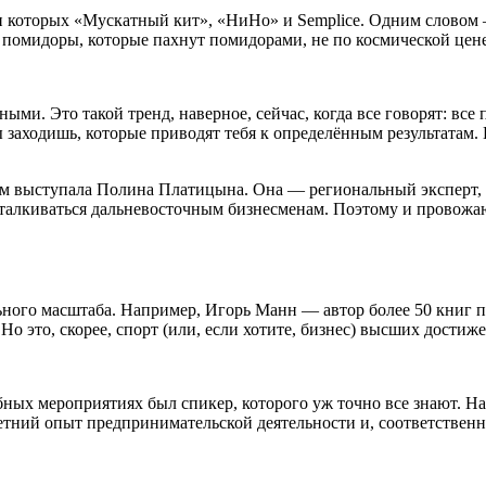
ди которых «Мускатный кит», «НиНо» и Semplice. Одним словом 
ти помидоры, которые пахнут помидорами, не по космической цен
ми. Это такой тренд, наверное, сейчас, когда все говорят: все 
ы заходишь, которые приводят тебя к определённым результатам.
м выступала Полина Платицына. Она — региональный эксперт, а
 сталкиваться дальневосточным бизнесменам. Поэтому и провож
ого масштаба. Например, Игорь Манн — автор более 50 книг по 
Но это, скорее, спорт (или, если хотите, бизнес) высших достиж
добных мероприятиях был спикер, которого уж точно все знают. Н
тний опыт предпринимательской деятельности и, соответственно