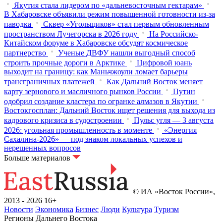
Якутия стала лидером по «дальневосточным гектарам»
В Хабаровске объявили режим повышенной готовности из‑за
паводка
Сквер «Угольщиков» стал первым обновленным
пространством Лучегорска в 2026 году
На Российско-
Китайском форуме в Хабаровске обсудят космическое
партнерство
Ученые ДВФУ нашли выгодный способ
строить прочные дороги в Арктике
Цифровой юань
выходит на границу: как Маньчжоули ломает барьеры
трансграничных платежей
Как Дальний Восток меняет
карту зернового и масличного рынков России
Путин
одобрил создание кластера по огранке алмазов в Якутии
Востокгосплан: Дальний Восток ищет решения для выхода из
кадрового кризиса в судостроении
Пульс угля — 3 августа
2026: угольная промышленность в моменте
«Энергия
Сахалина-2026» — под знаком локальных успехов и
нерешенных вопросов
Больше материалов
© ИА «Восток России»,
2013 - 2026
16+
Новости
Экономика
Бизнес
Люди
Культура
Туризм
Регионы Дальнего Востока