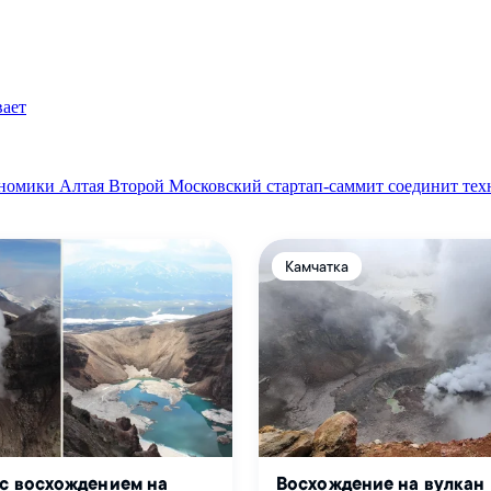
вает
ономики Алтая
Второй Московский стартап-саммит соединит тех