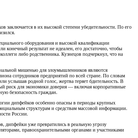
в заключается в их высокой степени убедительности. По его
изился.
пециального оборудования и высокой квалификации
ли конечный результат не идеален, его достаточно, чтобы
 коллеги либо родственника. Кузнецов подчеркнул, что на
нциальной мишенью для злоумышленников являются
лиона сотрудников предприятий по всей стране. По словам
или услышав родной голос, жертва теряет бдительность. В
зный риск для экономики доверия — включая корпоративные
ную безопасность граждан.
ологии дипфейков особенно опасны в периоды крупных
официальным структурам и средствам массовой информации.
ости России.
в, дипфейки уже превратились в реальную угрозу
гуляторами, правоохранительными органами и участниками