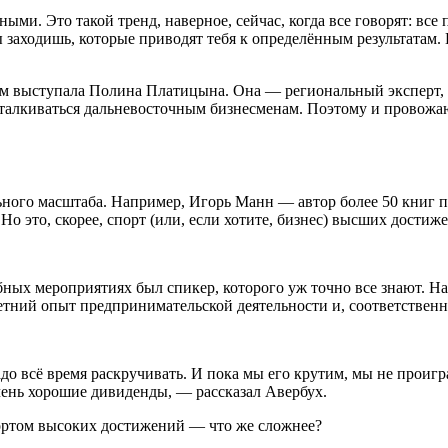
ми. Это такой тренд, наверное, сейчас, когда все говорят: все 
ы заходишь, которые приводят тебя к определённым результатам.
м выступала Полина Платицына. Она — региональный эксперт, а
 сталкиваться дальневосточным бизнесменам. Поэтому и провож
ого масштаба. Например, Игорь Манн — автор более 50 книг по 
Но это, скорее, спорт (или, если хотите, бизнес) высших достиж
добных мероприятиях был спикер, которого уж точно все знают. Н
тний опыт предпринимательской деятельности и, соответственно
до всё время раскручивать. И пока мы его крутим, мы не проигр
очень хорошие дивиденды, — рассказал Авербух.
портом высоких достижений — что же сложнее?