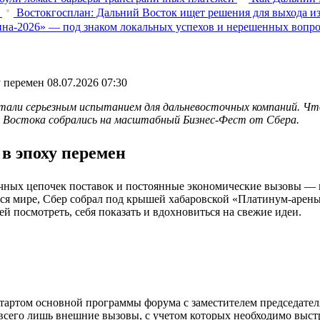
Востокгосплан: Дальний Восток ищет решения для выхода из
на-2026» — под знаком локальных успехов и нерешенных вопр
у перемен
08.07.2026 07:30
стали серьезным испытанием для дальневосточных компаний. Ч
го Востока собрались на масштабный Бизнес-Фест от Сбера.
 в эпоху перемен
чных цепочек поставок и постоянные экономические вызовы — в
я мире, Сбер собрал под крышей хабаровской «Платинум-арены»
ей посмотреть, себя показать и вдохновиться на свежие идеи.
стартом основной программы форума с заместителем председате
 всего лишь внешние вызовы, с учетом которых необходимо выс