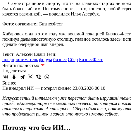
— Самое страшное в спорте, что ты на главных стартах не може
быть более гибким. Поэтому спорт — это, конечно, любой стрес
кажется разминкой, — поделился Илья Авербух.
Фото: оргкомитет БизнесФест
Хабаровск стал в этом году уже восьмой локацией Бизнес-Фест
покинул дальневосточную столицу, главное осталось здесь: ис
сделать очередной шаг вперед.
Текст: Алексей Елаш
Теги:
предприниматель
форум
бизнес
Сбер
БизнесФест
Читать полностью
Поделиться
Бизнес
Не внедрил ИИ — потерял бизнес
23.03.2026 00:10
Искусственный интеллект уже перестал быть игрушкой техноло
провёл «Акселератор» для местного бизнеса, на котором пока
опытом и страхами. А спикеры из Сбера объясняли, почему о
что предлагает рынок и зачем это нужно именно сейчас.
Потому что без ИИ…