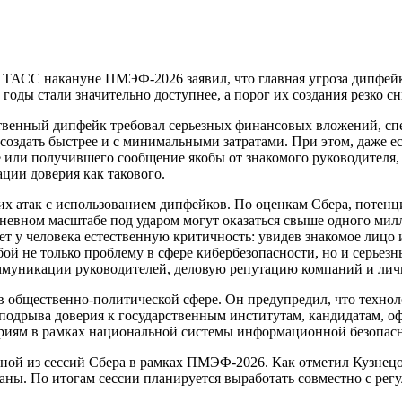
ТАСС накануне ПМЭФ-2026 заявил, что главная угроза дипфейко
годы стали значительно доступнее, а порог их создания резко сн
ественный дипфейк требовал серьезных финансовых вложений, с
создать быстрее и с минимальными затратами. При этом, даже ес
ке или получившего сообщение якобы от знакомого руководителя,
ции доверия как такового.
их атак с использованием дипфейков. По оценкам Сбера, поте
дневном масштабе под ударом могут оказаться свыше одного мил
т у человека естественную критичность: увидев знакомое лицо 
бой не только проблему в сфере кибербезопасности, но и серье
ммуникации руководителей, деловую репутацию компаний и лич
 в общественно-политической сфере. Он предупредил, что техн
 подрыва доверия к государственным институтам, кандидатам, 
ариям в рамках национальной системы информационной безопасн
дной из сессий Сбера в рамках ПМЭФ-2026. Как отметил Кузнецо
аны. По итогам сессии планируется выработать совместно с ре