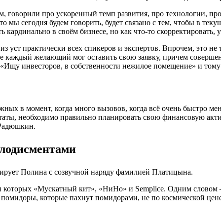
 говорили про ускоренный темп развития, про технологии, про
то мы сегодня будем говорить, будет связано с тем, чтобы в те
ь кардинально в своём бизнесе, но как что-то скорректировать
из уст практически всех спикеров и экспертов. Впрочем, это не
де каждый желающий мог оставить свою заявку, причем соверше
Ищу инвесторов, в собственности нежилое помещение» и тому 
ных в момент, когда много вызовов, когда всё очень быстро мен
ьтаты, необходимо правильно планировать свою финансовую актив
 Радюшкин.
плодисментами
рирует Полина с созвучной наряду фамилией Платицына.
ди которых «Мускатный кит», «НиНо» и Semplice. Одним словом 
ти помидоры, которые пахнут помидорами, не по космической цен