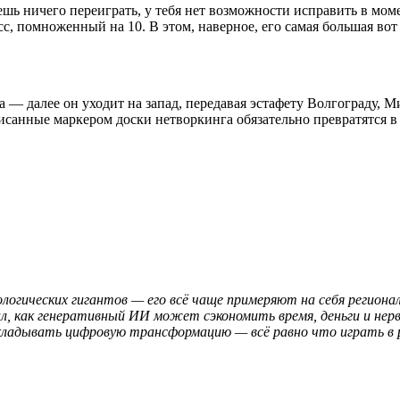
шь ничего переиграть, у тебя нет возможности исправить в моме
с, помноженный на 10. В этом, наверное, его самая большая вот
а — далее он уходит на запад, передавая эстафету Волгограду, 
писанные маркером доски нетворкинга обязательно превратятся 
гических гигантов — его всё чаще примеряют на себя регионал
зал, как генеративный ИИ может сэкономить время, деньги и не
ткладывать цифровую трансформацию — всё равно что играть в 