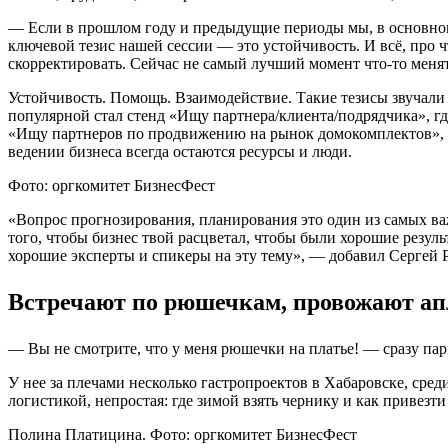
— Если в прошлом году и предыдущие периоды мы, в основном,
ключевой тезис нашей сессии — это устойчивость. И всё, про ч
скорректировать. Сейчас не самый лучший момент что-то менят
Устойчивость. Помощь. Взаимодействие. Такие тезисы звучали 
популярной стал стенд «Ищу партнера/клиента/подрядчика», г
«Ищу партнеров по продвижению на рынок домокомплектов», «
ведении бизнеса всегда остаются ресурсы и люди.
Фото: оргкомитет БизнесФест
«Вопрос прогнозирования, планирования это один из самых важ
того, чтобы бизнес твой расцветал, чтобы были хорошие резул
хорошие эксперты и спикеры на эту тему», — добавил Сергей
Встречают по рюшечкам, провожают а
— Вы не смотрите, что у меня рюшечки на платье! — сразу па
У нее за плечами несколько гастропроектов в Хабаровске, сре
логистикой, непростая: где зимой взять чернику и как привез
Полина Платицина. Фото: оргкомитет БизнесФест