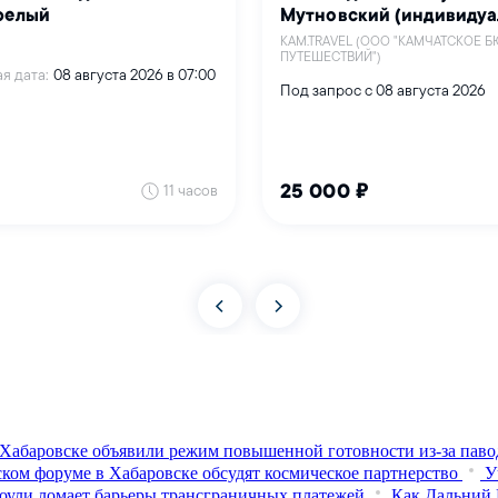
Хабаровске объявили режим повышенной готовности из‑за паво
ком форуме в Хабаровске обсудят космическое партнерство
У
оули ломает барьеры трансграничных платежей
Как Дальний 