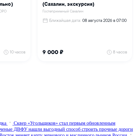
дка
Сквер «Угольщиков» стал первым обновленным
ченые ДВФУ нашли выгодный способ строить прочные дороги
Восток меняет карту зернового и масличного рынков России