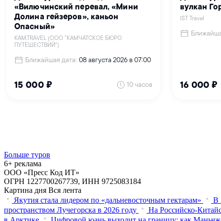
Больше туров
6+ реклама
ООО «Пресс Код ИТ»
ОГРН 1227700267739, ИНН 9725083184
Картина дня
Вся лента
Якутия стала лидером по «дальневосточным гектарам»
В 
пространством Лучегорска в 2026 году
На Российско-Китайс
в Арктике
Цифровой юань выходит на границу: как Маньчж