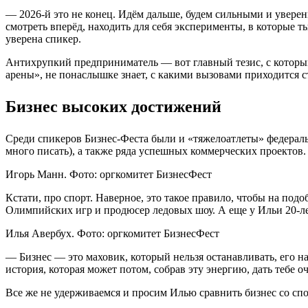
— 2026-й это не конец. Идём дальше, будем сильными и уверенны
смотреть вперёд, находить для себя эксперименты, в которые т
уверена спикер.
Антихрупкий предприниматель — вот главный тезис, с которы
арены», не понаслышке знает, с какими вызовами приходится
Бизнес высоких достижений
Среди спикеров Бизнес-Феста были и «тяжелоатлеты» федеральн
много писать), а также ряда успешных коммерческих проектов. 
Игорь Манн. Фото: оргкомитет БизнесФест
Кстати, про спорт. Наверное, это такое правило, чтобы на по
Олимпийских игр и продюсер ледовых шоу. А еще у Ильи 20-ле
Илья Авербух. Фото: оргкомитет БизнесФест
— Бизнес — это маховик, который нельзя останавливать, его на
история, которая может потом, собрав эту энергию, дать тебе 
Все же не удерживаемся и просим Илью сравнить бизнес со с