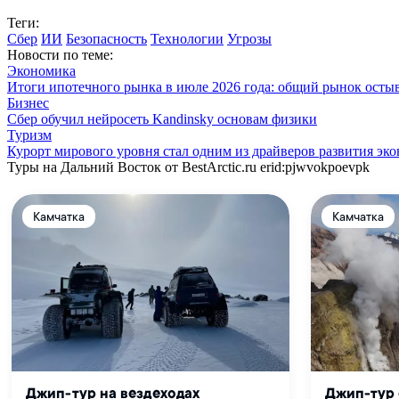
Теги:
Сбер
ИИ
Безопасность
Технологии
Угрозы
Новости по теме:
Экономика
Итоги ипотечного рынка в июле 2026 года: общий рынок осты
Бизнес
Сбер обучил нейросеть Kandinsky основам физики
Туризм
Курорт мирового уровня стал одним из драйверов развития эк
Туры на Дальний Восток от BestArctic.ru
erid:pjwvokpoevpk