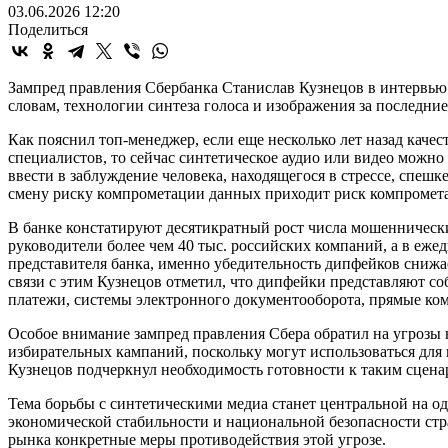
03.06.2026 12:20
Поделиться
Зампред правления Сбербанка Станислав Кузнецов в интервью 
словам, технологии синтеза голоса и изображения за последние 
Как пояснил топ-менеджер, если еще несколько лет назад кач
специалистов, то сейчас синтетическое аудио или видео можно 
ввести в заблуждение человека, находящегося в стрессе, спеш
смену риску компрометации данных приходит риск компромета
В банке констатируют десятикратный рост числа мошенническ
руководители более чем 40 тыс. российских компаний, а в еже
представителя банка, именно убедительность дипфейков снижае
связи с этим Кузнецов отметил, что дипфейки представляют со
платежи, системы электронного документооборота, прямые ко
Особое внимание зампред правления Сбера обратил на угрозы
избирательных кампаний, поскольку могут использоваться для
Кузнецов подчеркнул необходимость готовности к таким сцен
Тема борьбы с синтетическими медиа станет центральной на о
экономической стабильности и национальной безопасности стр
рынка конкретные меры противодействия этой угрозе.