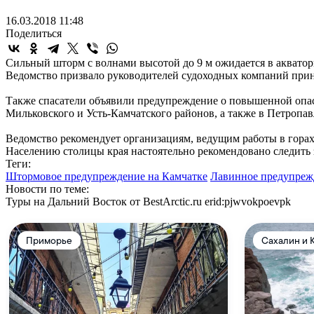
16.03.2018 11:48
Поделиться
Сильный шторм с волнами высотой до 9 м ожидается в акватор
Ведомство призвало руководителей судоходных компаний при
Также спасатели объявили предупреждение о повышенной опасн
Мильковского и Усть-Камчатского районов, а также в Петропав
Ведомство рекомендует организациям, ведущим работы в горах
Населению столицы края настоятельно рекомендовано следить 
Теги:
Штормовое предупреждение на Камчатке
Лавинное предупреж
Новости по теме:
Туры на Дальний Восток от BestArctic.ru
erid:pjwvokpoevpk