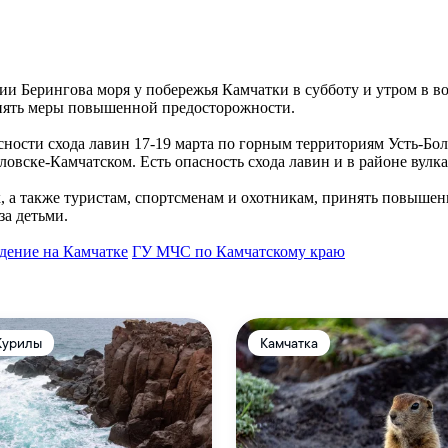
ии Берингова моря у побережья Камчатки в субботу и утром в в
нять меры повышенной предосторожности.
ости схода лавин 17-19 марта по горным территориям Усть-Бол
ловске-Камчатском. Есть опасность схода лавин и в районе вул
, а также туристам, спортсменам и охотникам, принять повышен
за детьми.
дение на Камчатке
ГУ МЧС по Камчатскому краю