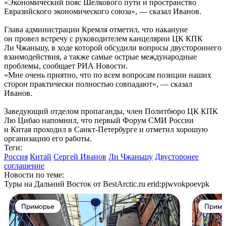
«Экономический пояс Шелкового пути и пространство
Евразийского экономического союза», — сказал Иванов.
Глава администрации Кремля отметил, что накануне
он провел встречу с руководителем канцелярии ЦК КПК
Ли Чжаньшу, в ходе которой обсудили вопросы двустороннего
взаимодействия, а также самые острые международные
проблемы, сообщает РИА Новости.
«Мне очень приятно, что по всем вопросам позиции наших
сторон практически полностью совпадают», — сказал
Иванов.
Заведующий отделом пропаганды, член Политбюро ЦК КПК
Лю Цибао напомнил, что первый Форум СМИ России
и Китая проходил в Санкт-Петербурге и отметил хорошую
организацию его работы.
Теги:
Россия
Китай
Сергей Иванов
Ли Чжаньшу
Двусторонее
соглашение
Новости по теме:
Туры на Дальний Восток от BestArctic.ru
erid:pjwvokpoevpk