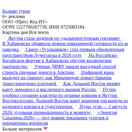
Больше туров
6+ реклама
ООО «Пресс Код ИТ»
ОГРН 1227700267739, ИНН 9725083184
Картина дня
Вся лента
Якутия стала лидером по «дальневосточным гектарам»
В Хабаровске объявили режим повышенной готовности из‑за
паводка
Сквер «Угольщиков» стал первым обновленным
пространством Лучегорска в 2026 году
На Российско-
Китайском форуме в Хабаровске обсудят космическое
партнерство
Ученые ДВФУ нашли выгодный способ
строить прочные дороги в Арктике
Цифровой юань
выходит на границу: как Маньчжоули ломает барьеры
трансграничных платежей
Как Дальний Восток меняет
карту зернового и масличного рынков России
Путин
одобрил создание кластера по огранке алмазов в Якутии
Востокгосплан: Дальний Восток ищет решения для выхода из
кадрового кризиса в судостроении
Пульс угля — 3 августа
2026: угольная промышленность в моменте
«Энергия
Сахалина-2026» — под знаком локальных успехов и
нерешенных вопросов
Больше материалов