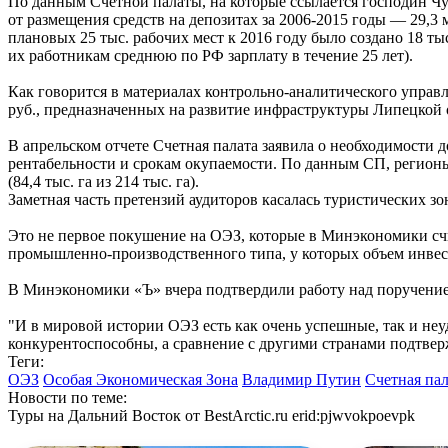
По данным Счетной палаты, на которые ссылается господин Чу
от размещения средств на депозитах за
2006-2015
годы — 29,3 м
плановых 25 тыс. рабочих мест к 2016 году было создано 18 ты
их работникам среднюю по РФ зарплату в течение 25 лет).
Как говорится в материалах контрольно-аналитического управ
руб., предназначенных на развитие инфраструктуры Липецкой 
В апрельском отчете Счетная палата заявила о необходимости д
рентабельности и срокам окупаемости. По данным СП, регионы
(84,4 тыс. га из 214 тыс. га).
Заметная часть претензий аудиторов касалась туристических зо
Это не первое покушение на ОЭЗ, которые в Минэкономики с
промышленно-производственного типа, у которых объем инвест
В Минэкономики «Ъ» вчера подтвердили работу над поручение
"И в мировой истории ОЭЗ есть как очень успешные, так и неу
конкурентоспособны, а сравнение с другими странами подтве
Теги:
ОЭЗ
Особая Экономическая Зона
Владимир Путин
Счетная пал
Новости по теме:
Туры на Дальний Восток от BestArctic.ru
erid:pjwvokpoevpk