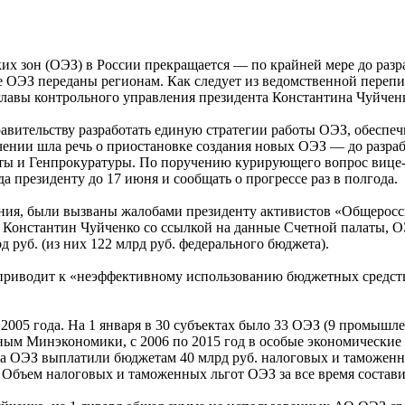
их зон (ОЭЗ) в России прекращается — по крайней мере до раз
ие ОЭЗ переданы регионам. Как следует из ведомственной переп
главы контрольного управления президента Константина Чуйчен
авительству разработать единую стратегии работы ОЭЗ, обесп
учении шла речь о приостановке создания новых ОЭЗ — до разр
ы и Генпрокуратуры. По поручению курирующего вопрос вице-п
президенту до 17 июня и сообщать о прогрессе раз в полгода.
ия, были вызваны жалобами президенту активистов «Общероссий
я Константин Чуйченко со ссылкой на данные Счетной палаты, 
д руб. (из них 122 млрд руб. федерального бюджета).
 приводит к «неэффективному использованию бюджетных средств
005 года. На 1 января в 30 субъектах было 33 ОЭЗ (9 промышле
нным Минэкономики, с 2006 по 2015 год в особые экономические
года ОЭЗ выплатили бюджетам 40 млрд руб. налоговых и таможен
 Объем налоговых и таможенных льгот ОЭЗ за все время составил