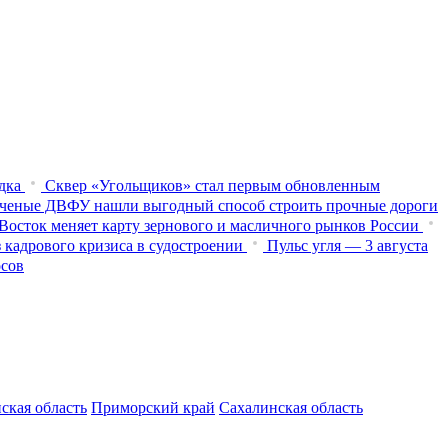
дка
Сквер «Угольщиков» стал первым обновленным
ченые ДВФУ нашли выгодный способ строить прочные дороги
Восток меняет карту зернового и масличного рынков России
 кадрового кризиса в судостроении
Пульс угля — 3 августа
осов
ская область
Приморский край
Сахалинская область