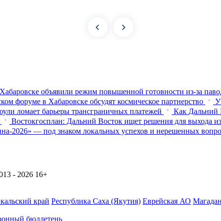
Хабаровске объявили режим повышенной готовности из‑за паво
ком форуме в Хабаровске обсудят космическое партнерство
У
оули ломает барьеры трансграничных платежей
Как Дальний 
Востокгосплан: Дальний Восток ищет решения для выхода из
на-2026» — под знаком локальных успехов и нерешенных вопр
13 - 2026
16+
йкальский край
Республика Саха (Якутия)
Еврейская АО
Магадан
ронный бюллетень