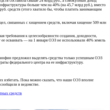
дств составила свыше 24 млрд руб., а совокупный доход
фраструктуры больше чем на 40% (на 45,7 млрд руб.), вместо
н руб. средств (этого хватило бы, чтобы платить занимающим
 дел, связанных с хищением средств, включая хищение 509 млн
ая требования к целесообразности создания, доходности,
ее осваивать — на 1 января ОЭЗ не использовали 40% земель
Минфин предложил выделять средства только успешным ОЭЗ
раты федерального центра на ее инфраструктуру.
их избегать. Пока можно сказать, что наши ОЭЗ вполне
 сообщили в ведомстве.
тных средств