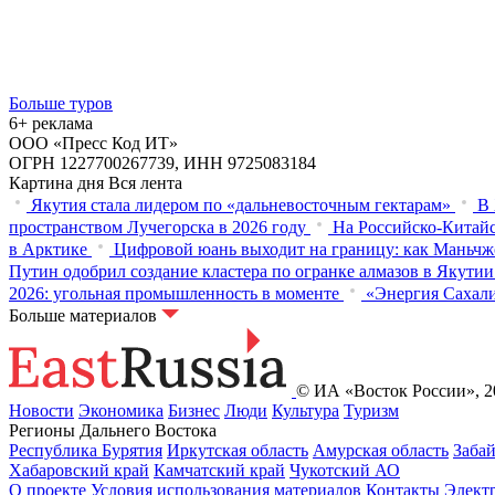
Больше туров
6+ реклама
ООО «Пресс Код ИТ»
ОГРН 1227700267739, ИНН 9725083184
Картина дня
Вся лента
Якутия стала лидером по «дальневосточным гектарам»
В 
пространством Лучегорска в 2026 году
На Российско-Китайс
в Арктике
Цифровой юань выходит на границу: как Маньчж
Путин одобрил создание кластера по огранке алмазов в Якутии
2026: угольная промышленность в моменте
«Энергия Сахали
Больше материалов
© ИА «Восток России», 20
Новости
Экономика
Бизнес
Люди
Культура
Туризм
Регионы Дальнего Востока
Республика Бурятия
Иркутская область
Амурская область
Заба
Хабаровский край
Камчатский край
Чукотский АО
О проекте
Условия использования материалов
Контакты
Элект