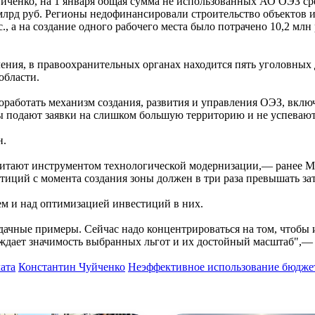
йченко, на 1 января общая сумма не использованных АО ОЭЗ сре
лрд руб. Регионы недофинансировали строительство объектов ин
с., а на создание одного рабочего места было потрачено 10,2 мл
ления, в правоохранительных органах находится пять уголовных
области.
оработать механизм создания, развития и управления ОЭЗ, включ
 подают заявки на слишком большую территорию и не успевают 
н.
читают инструментом технологической модернизации,— ранее 
иций с момента создания зоны должен в три раза превышать зат
м и над оптимизацией инвестиций в них.
дачные примеры. Сейчас надо концентрироваться на том, чтобы 
рждает значимость выбранных льгот и их достойный масштаб",—
ата
Константин Чуйченко
Неэффективное использование бюдже