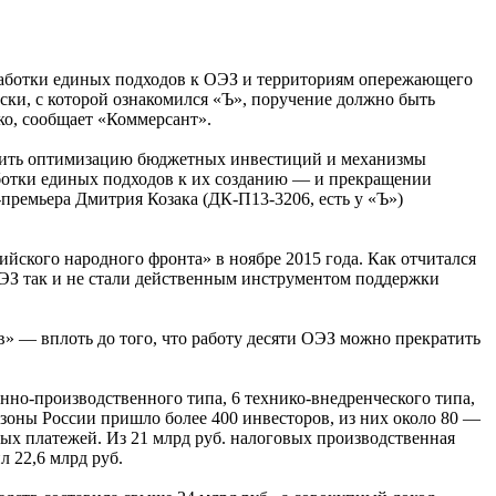
работки единых подходов к ОЭЗ и территориям опережающего
иски, с которой ознакомился «Ъ», поручение должно быть
ко, сообщает «Коммерсант».
ечить оптимизацию бюджетных инвестиций и механизмы
аботки единых подходов к их созданию — и прекращении
ремьера Дмитрия Козака (ДК-П13-3206, есть у «Ъ»)
ского народного фронта» в ноябре 2015 года. Как отчитался
ОЭЗ так и не стали действенным инструментом поддержки
» — вплоть до того, что работу десяти ОЭЗ можно прекратить
нно-производственного типа, 6 технико-внедренческого типа,
 зоны России пришло более 400 инвесторов, из них около 80 —
ных платежей. Из 21 млрд руб. налоговых производственная
 22,6 млрд руб.