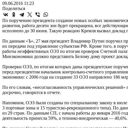
09.06.2016 11:23
Поделиться
По поручению президента создание новых особых экономическ
развития, работа десяти зон будет прекращена, все действующ
исполнено до 30 июня. Такую реакцию Кремля вызвал доклад 
По данным «Ъ», 27 мая президент Владимир Путин поручил пр
их передачи под управление субъектам РФ. Кроме того, в пор
работы неэффективных ОЭЗ по итогам проверок Счетной палат
Минэкономики должно представить Белому дому проект доклада 
Проверки ОЭЗ, по итогам которых даны президентские поручен
перед президентом начальник контрольно-счетного управлени
экономики: с 2006 года на создание 33 ОЭЗ направлено 186 млр
По его словам, «несогласованность управленческих решений»
досрочно, говорится в отчете.
Напомним, ОЭЗ были созданы по специальному закону в июле 2
3 портовые зоны и 15 туристско-рекреационного типа). По да
из 29 стран. По данным СП, с начала работы до января 2016 
деятельность принесла 59%, а технико-внедренческая — 40,6%.