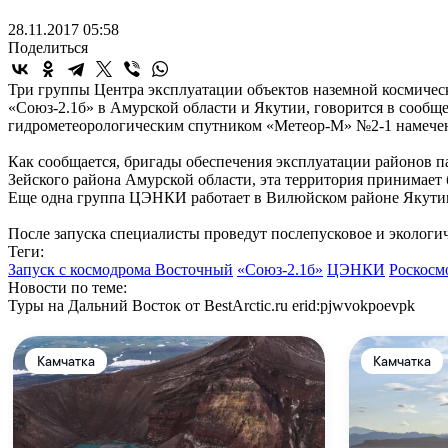
28.11.2017 05:58
Поделиться
Три группы Центра эксплуатации объектов наземной космичес
«Союз-2.1б» в Амурской области и Якутии, говорится в сообщ
гидрометеорологическим спутником «Метеор-М» №2-1 намечен н
Как сообщается, бригады обеспечения эксплуатации районов п
Зейского района Амурской области, эта территория принимает 
Еще одна группа ЦЭНКИ работает в Вилюйском районе Якутии,
После запуска специалисты проведут послепусковое и экологи
Теги:
Запуск с космодрома Восточный
«Союз-2.1б»
ЦЭНКИ
Роскосм
Новости по теме:
Туры на Дальний Восток от BestArctic.ru
erid:pjwvokpoevpk