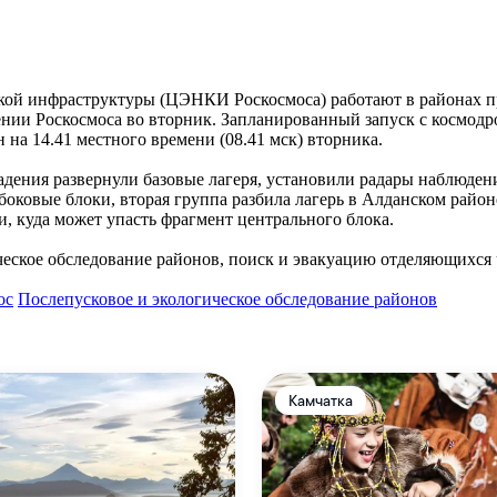
кой инфраструктуры (ЦЭНКИ Роскосмоса) работают в районах п
ении Роскосмоса во вторник. Запланированный запуск с космод
а 14.41 местного времени (08.41 мск) вторника.
адения развернули базовые лагеря, установили радары наблюден
боковые блоки, вторая группа разбила лагерь в Алданском район
 куда может упасть фрагмент центрального блока.
ческое обследование районов, поиск и эвакуацию отделяющихся 
ос
Послепусковое и экологическое обследование районов