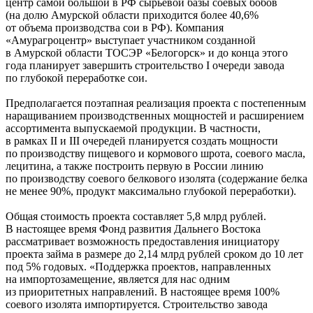
центр самой большой в РФ сырьевой базы соевых бобов
(на долю Амурской области приходится более 40,6%
от объема производства сои в РФ). Компания
«Амурагроцентр» выступает участником созданной
в Амурской области ТОСЭР «Белогорск» и до конца этого
года планирует завершить строительство I очереди завода
по глубокой переработке сои.
Предполагается поэтапная реализация проекта с постепенным
наращиванием производственных мощностей и расширением
ассортимента выпускаемой продукции. В частности,
в рамках II и III очередей планируется создать мощности
по производству пищевого и кормового шрота, соевого масла,
лецитина, а также построить первую в России линию
по производству соевого белкового изолята (содержание белка
не менее 90%, продукт максимально глубокой переработки).
Общая стоимость проекта составляет 5,8 млрд рублей.
В настоящее время Фонд развития Дальнего Востока
рассматривает возможность предоставления инициатору
проекта займа в размере до 2,14 млрд рублей сроком до 10 лет
под 5% годовых. «Поддержка проектов, направленных
на импортозамещение, является для нас одним
из приоритетных направлений. В настоящее время 100%
соевого изолята импортируется. Строительство завода