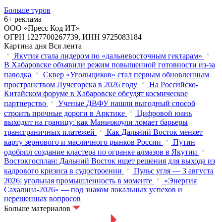
Больше туров
6+ реклама
ООО «Пресс Код ИТ»
ОГРН 1227700267739, ИНН 9725083184
Картина дня
Вся лента
Якутия стала лидером по «дальневосточным гектарам»
В Хабаровске объявили режим повышенной готовности из‑за
паводка
Сквер «Угольщиков» стал первым обновленным
пространством Лучегорска в 2026 году
На Российско-
Китайском форуме в Хабаровске обсудят космическое
партнерство
Ученые ДВФУ нашли выгодный способ
строить прочные дороги в Арктике
Цифровой юань
выходит на границу: как Маньчжоули ломает барьеры
трансграничных платежей
Как Дальний Восток меняет
карту зернового и масличного рынков России
Путин
одобрил создание кластера по огранке алмазов в Якутии
Востокгосплан: Дальний Восток ищет решения для выхода из
кадрового кризиса в судостроении
Пульс угля — 3 августа
2026: угольная промышленность в моменте
«Энергия
Сахалина-2026» — под знаком локальных успехов и
нерешенных вопросов
Больше материалов