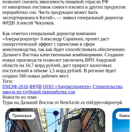
позволит снизить зависимость пищевой отрасли РФ
от импортных поставок соевого изолята и других продуктов
переработки сои. Часть продукции может быть
экспортирована в Китай», — заявил генеральный директор
ФРДВ Алексей Чекунков.
Как отметил генеральный директор компании
«Амурагроцентр» Александр Сарапкин, проект даст
синергетический эффект с проектами в сфере
животноводства, так как будет способствовать обеспечению
Дальнего Востока качественными комбикормами. Создание
новых производств позволит увеличить ВРП Амурской
области на 16,7 млрд рублей, даст прирост налоговых
поступлений в объеме 1,5 млрд рублей. В регионе будет
создано 560 новых рабочих мест.
Теги:
ПМЭФ-2016
ФРДВ
ООО «Амурагроцентр»
Строительство
завода по глубокой переработке сои
Новости по теме:
Туры на Дальний Восток от BestArctic.ru
erid:pjwvokpoevpk