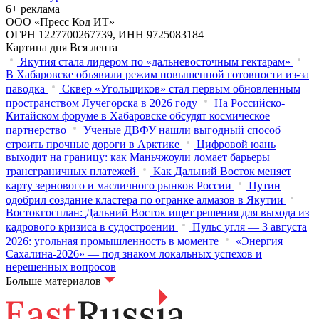
6+ реклама
ООО «Пресс Код ИТ»
ОГРН 1227700267739, ИНН 9725083184
Картина дня
Вся лента
Якутия стала лидером по «дальневосточным гектарам»
В Хабаровске объявили режим повышенной готовности из‑за
паводка
Сквер «Угольщиков» стал первым обновленным
пространством Лучегорска в 2026 году
На Российско-
Китайском форуме в Хабаровске обсудят космическое
партнерство
Ученые ДВФУ нашли выгодный способ
строить прочные дороги в Арктике
Цифровой юань
выходит на границу: как Маньчжоули ломает барьеры
трансграничных платежей
Как Дальний Восток меняет
карту зернового и масличного рынков России
Путин
одобрил создание кластера по огранке алмазов в Якутии
Востокгосплан: Дальний Восток ищет решения для выхода из
кадрового кризиса в судостроении
Пульс угля — 3 августа
2026: угольная промышленность в моменте
«Энергия
Сахалина-2026» — под знаком локальных успехов и
нерешенных вопросов
Больше материалов