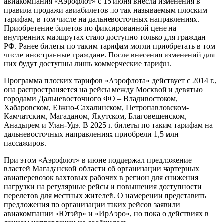
авиакомпания «Аэрофлот» с 15 июня внесла изменения в
правила продажи авиабилетов по так называемым плоским
тарифам, в том числе на дальневосточных направлениях.
Приобретение билетов по фиксированной цене на
внутренних маршрутах стало доступно только для граждан
РФ. Ранее билеты по таким тарифам могли приобретать в том
числе иностранные граждане. После внесения изменений для
них будут доступны лишь коммерческие тарифы.
Программа плоских тарифов «Аэрофлота» действует с 2014 г.,
она распространяется на рейсы между Москвой и девятью
городами Дальневосточного ФО – Владивостоком,
Хабаровском, Южно-Сахалинском, Петропавловском-
Камчатским, Магаданом, Якутском, Благовещенском,
Анадырем и Улан-Удэ. В 2025 г. билеты по таким тарифам на
дальневосточных направлениях приобрели 1,5 млн
пассажиров.
При этом «Аэрофлот» в июне поддержал предложение
властей Магаданской области об организации чартерных
авиаперевозок вахтовых рабочих в регион для снижения
нагрузки на регулярные рейсы и повышения доступности
перелетов для местных жителей. О намерении представить
предложения по организации таких рейсов заявили
авиакомпании «Ютэйр» и «ИрАэро», но пока о действиях в