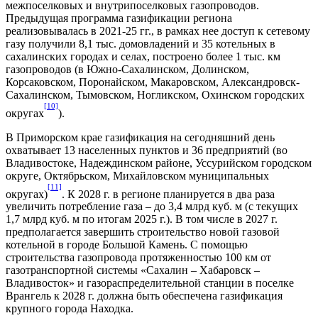
межпоселковых и внутрипоселковых газопроводов.
Предыдущая программа газификации региона
реализовывалась в 2021-25 гг., в рамках нее доступ к сетевому
газу получили 8,1 тыс. домовладений и 35 котельных в
сахалинских городах и селах, построено более 1 тыс. км
газопроводов (в Южно-Сахалинском, Долинском,
Корсаковском, Поронайском, Макаровском, Александровск-
Сахалинском, Тымовском, Ногликском, Охинском городских
[10]
округах
).
В Приморском крае газификация на сегодняшний день
охватывает 13 населенных пунктов и 36 предприятий (во
Владивостоке, Надеждинском районе, Уссурийском городском
округе, Октябрьском, Михайловском муниципальных
[11]
округах)
. К 2028 г. в регионе планируется в два раза
увеличить потребление газа – до 3,4 млрд куб. м (с текущих
1,7 млрд куб. м по итогам 2025 г.). В том числе в 2027 г.
предполагается завершить строительство новой газовой
котельной в городе Большой Камень. С помощью
строительства газопровода протяженностью 100 км от
газотранспортной системы «Сахалин – Хабаровск –
Владивосток» и газораспределительной станции в поселке
Врангель к 2028 г. должна быть обеспечена газификация
крупного города Находка.