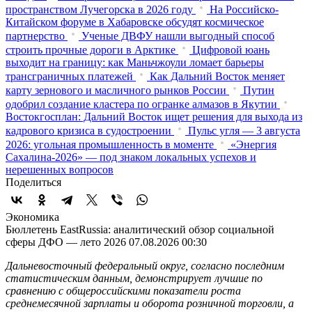
пространством Лучегорска в 2026 году
На Российско-
Китайском форуме в Хабаровске обсудят космическое
партнерство
Ученые ДВФУ нашли выгодный способ
строить прочные дороги в Арктике
Цифровой юань
выходит на границу: как Маньчжоули ломает барьеры
трансграничных платежей
Как Дальний Восток меняет
карту зернового и масличного рынков России
Путин
одобрил создание кластера по огранке алмазов в Якутии
Востокгосплан: Дальний Восток ищет решения для выхода из
кадрового кризиса в судостроении
Пульс угля — 3 августа
2026: угольная промышленность в моменте
«Энергия
Сахалина-2026» — под знаком локальных успехов и
нерешенных вопросов
Поделиться
Экономика
Бюллетень EastRussia: аналитический обзор социальной
сферы ДФО — лето 2026
07.08.2026 00:30
Дальневосточный федеральный округ, согласно последним
статистическим данным, демонстрирует лучшие по
сравнению с общероссийскими показатели роста
среднемесячной зарплаты и оборота розничной торговли, а