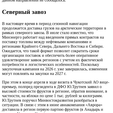
данном направлении не сообщалось.
Северный завоз
В настоящее время в период сезонной навигации
продолжается доставка грузов на арктические территории в
рамках северного завоза. В июле стало известно, что
Минэнерго работает над введением прямых контрактов на
поставку топлива между нефтяными компаниями и
регионами Крайнего Севера, Дальнего Востока и Сибири.
Ожидается, что такой формат позволит сократить сроки
организации поставок и обеспечить более оперативное
удовлетворение заявок регионов с учетом их фактической
потребности и логистических особенностей. Поскольку
закупочная кампания на 2026 г. уже завершилась, изменения
могут повлиять на закупки на 2027 г.
При этом в конце апреля в ходе визита в Чукотский АО вице-
премьер, полпред президента в ДФО Ю.Трутнев заявил о
высокой стоимости фруктов в регионе, обратив внимание, в
частности, на яблоки по цене 1 тыс. рублей за килограмм.
Ю.Трутнев поручил Минвостокразвития разобраться в
ситуации. В связи с этим в июне авиакомпания «Аврора»
доставила в регион первую партию фруктов (в Анадырь и