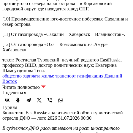
протянутого с севера на юг острова – в Корсаковский
городской округ, где находится завод СПГ.
[10]
Преимущественно юго-восточное побережье Сахалина и
север острова.
[11]
От газопровода «Сахалин – Хабаровск – Владивосток».
[12]
От газопровода «Оха – Комсомольск-на-Амуре –
Хабаровск».
текст: Ростислав Туровский, научный редактор EastRussia,
профессор ВШЭ, доктор политических наук; Екатерина
Шамсутдинова
Теги:
общество
зарплата
жилье
транспорт
газификация
Дальний
Восток
Читать полностью
Поделиться
Туризм
Бюллетень EastRussia: аналитический обзор туристической
отрасли ДФО — лето 2026
31.07.2026 00:30
В субъектах ДФО рассчитывают на рост иностранного