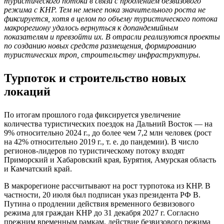
туристического потока в связи с продлением безвизового
режима с КНР. Тем не менее пока значительного роста не
фиксируется, хотя в целом по объему туристического потока
макрорегиону удалось вернуться к допандемийным
показателям и превзойти их. В отрасли реализуются проекты
по созданию новых средств размещения, формированию
туристических троп, строительству инфраструктуры.
Турпоток и строительство новых
локаций
По итогам прошлого года фиксируется увеличение
количества туристических поездок на Дальний Восток — на
9% относительно 2024 г., до более чем 7,2 млн человек (рост
на 42% относительно 2019 г., т. е. до пандемии). В число
регионов-лидеров по туристическому потоку входят
Приморский и Хабаровский края, Бурятия, Амурская область
и Камчатский край.
В макрорегионе рассчитывают на рост турпотока из КНР. В
частности, 20 июля был подписан указ президента РФ В.
Путина о продлении действия временного безвизового
режима для граждан КНР до 31 декабря 2027 г. Согласно
прежним временным рамкам, действие безвизового режима