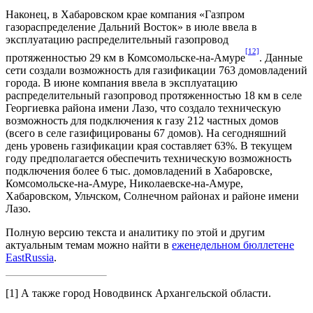
Наконец, в Хабаровском крае компания «Газпром
газораспределение Дальний Восток» в июле ввела в
эксплуатацию распределительный газопровод
[12]
протяженностью 29 км в Комсомольске-на-Амуре
. Данные
сети создали возможность для газификации 763 домовладений
города. В июне компания ввела в эксплуатацию
распределительный газопровод протяженностью 18 км в селе
Георгиевка района имени Лазо, что создало техническую
возможность для подключения к газу 212 частных домов
(всего в селе газифицированы 67 домов). На сегодняшний
день уровень газификации края составляет 63%. В текущем
году предполагается обеспечить техническую возможность
подключения более 6 тыс. домовладений в Хабаровске,
Комсомольске-на-Амуре, Николаевске-на-Амуре,
Хабаровском, Ульчском, Солнечном районах и районе имени
Лазо.
Полную версию текста и аналитику по этой и другим
актуальным темам можно найти в
еженедельном бюллетене
EastRussia
.
[1]
А также город Новодвинск Архангельской области.