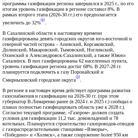
программы газификации региона завершился в 2025 г., по его
итогам уровень газификации в регионе составил 8%. В
рамках второго этапа (2026-30 гг.) его предполагается
[8]
увеличить до 32%
.
В Сахалинской области к настоящему времени
газифицированы девять городских округов юго-восточной и
северной частей острова – Анивский, Корсаковский,
Долинский, Макаровский, Тымовский, Ногликский,
Охинский и Александровск-Сахалинский, а также Южно-
Сахалинск. В них газифицированы 62 населенных пункта,
уровень газификации региона достиг 68%. В 2027-28 гг.
планируется подключить к газу Поронайский и
[9]
Смирныховский городские округа
.
В регионе в настоящее время действует программа развития
газоснабжения и газификации на 2026-30 гг. (при этом
губернатор В.Лимаренко ранее (в 2024 г. и 2025 г.) сообщал о
планах полностью газифицировать область уже к 2028 г.).
Согласно текущей программе, «Газпром» должен создать
условия для газификации 11,2 тыс. домовладений и 78
котельных. Планируется строительство газопроводов-отводов
с газораспределительными станциями «Взморье»,
«Победино» и «Холмск», а также сооружение более 950 км