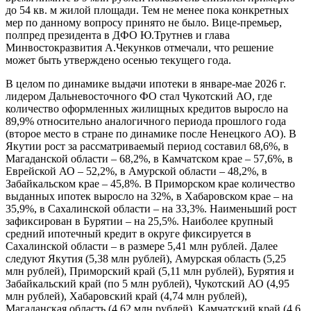
до 54 кв. м жилой площади. Тем не менее пока конкретных
мер по данному вопросу принято не было. Вице-премьер,
полпред президента в ДФО Ю.Трутнев и глава
Минвостокразвития А.Чекунков отмечали, что решение
может быть утверждено осенью текущего года.
В целом по динамике выдачи ипотеки в январе-мае 2026 г.
лидером Дальневосточного ФО стал Чукотский АО, где
количество оформленных жилищных кредитов выросло на
89,9% относительно аналогичного периода прошлого года
(второе место в стране по динамике после Ненецкого АО). В
Якутии рост за рассматриваемый период составил 68,6%, в
Магаданской области – 68,2%, в Камчатском крае – 57,6%, в
Еврейской АО – 52,2%, в Амурской области – 48,2%, в
Забайкальском крае – 45,8%. В Приморском крае количество
выданных ипотек выросло на 32%, в Хабаровском крае – на
35,9%, в Сахалинской области – на 33,3%. Наименьший рост
зафиксирован в Бурятии – на 25,5%. Наиболее крупный
средний ипотечный кредит в округе фиксируется в
Сахалинской области – в размере 5,41 млн рублей. Далее
следуют Якутия (5,38 млн рублей), Амурская область (5,25
млн рублей), Приморский край (5,11 млн рублей), Бурятия и
Забайкальский край (по 5 млн рублей), Чукотский АО (4,95
млн рублей), Хабаровский край (4,74 млн рублей),
Магаданская область (4,62 млн рублей), Камчатский край (4,6