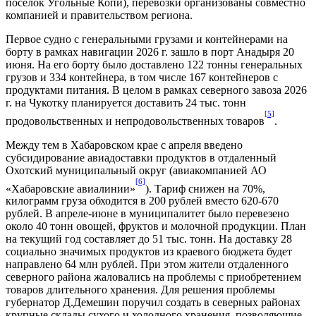
поселок Угольные Копи), перевозки организованы совместно
компанией и правительством региона.
Первое судно с генеральными грузами и контейнерами на
борту в рамках навигации 2026 г. зашло в порт Анадыря 20
июня. На его борту было доставлено 122 тонны генеральных
грузов и 334 контейнера, в том числе 167 контейнеров с
продуктами питания. В целом в рамках северного завоза 2026
г. на Чукотку планируется доставить 24 тыс. тонн
[5]
продовольственных и непродовольственных товаров
.
Между тем в Хабаровском крае с апреля введено
субсидирование авиадоставки продуктов в отдаленный
Охотский муниципальный округ (авиакомпанией АО
[6]
«Хабаровские авиалинии»
). Тариф снижен на 70%,
килограмм груза обходится в 200 рублей вместо 620-670
рублей. В апреле-июне в муниципалитет было перевезено
около 40 тонн овощей, фруктов и молочной продукции. План
на текущий год составляет до 51 тыс. тонн. На доставку 28
социально значимых продуктов из краевого бюджета будет
направлено 64 млн рублей. При этом жители отдаленного
северного района жаловались на проблемы с приобретением
товаров длительного хранения. Для решения проблемы
губернатор Д.Демешин поручил создать в северных районах
крупные склады сухого и холодного хранения, позволяющие