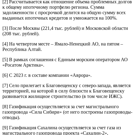
[2]
Рассчитывается как отношение объема проблемных долгов
к общему ипотечному портфелю региона. Сумма
задолженности с просрочкой делится на общую сумму всех
выданных ипотечных кредитов и умножается на 100%.
[3]
После Москвы (221,4 тыс. рублей) и Московской области
(208 тыс. рублей).
[4]
На четвертом месте – Ямало-Ненецкий АО, на пятом –
Республика Алтай.
[5]
В рамках соглашения с Единым морским оператором АО
«Росатом Арктика».
[6]
С 2023 г. в составе компании «Аврора».
[7]
Село прилегает к Благовещенску с северо-запада, является
территорией, на которой в силу близости к Благовещенску
развивается жилищное строительство (в том числе ИЖС).
[8]
Газификация осуществляется за счет магистрального
газопровода «Сила Сибири» (от него построены газопроводы-
отводы).
[9]
Газификация Сахалина осуществляется за счет газа из
магистрального газопровода проекта «Сахалин-2»,