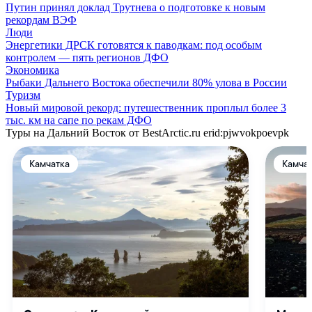
Путин принял доклад Трутнева о подготовке к новым
рекордам ВЭФ
Люди
Энергетики ДРСК готовятся к паводкам: под особым
контролем — пять регионов ДФО
Экономика
Рыбаки Дальнего Востока обеспечили 80% улова в России
Туризм
Новый мировой рекорд: путешественник проплыл более 3
тыс. км на сапе по рекам ДФО
Туры на Дальний Восток от BestArctic.ru
erid:pjwvokpoevpk