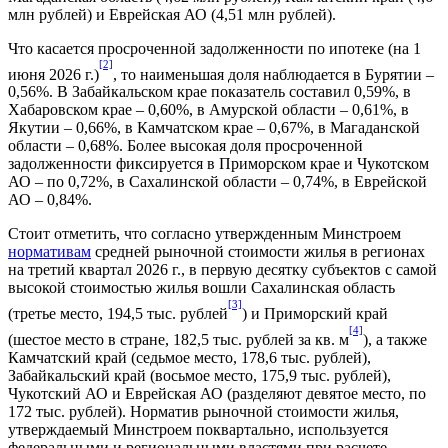
млн рублей) и Еврейская АО (4,51 млн рублей).
Что касается просроченной задолженности по ипотеке (на 1
[2]
июня 2026 г.)
, то наименьшая доля наблюдается в Бурятии –
0,56%. В Забайкальском крае показатель составил 0,59%, в
Хабаровском крае – 0,60%, в Амурской области – 0,61%, в
Якутии – 0,66%, в Камчатском крае – 0,67%, в Магаданской
области – 0,68%. Более высокая доля просроченной
задолженности фиксируется в Приморском крае и Чукотском
АО – по 0,72%, в Сахалинской области – 0,74%, в Еврейской
АО – 0,84%.
Стоит отметить, что согласно утвержденным Минстроем
нормативам
средней рыночной стоимости жилья в регионах
на третий квартал 2026 г., в первую десятку субъектов с самой
высокой стоимостью жилья вошли Сахалинская область
[3]
(третье место, 194,5 тыс. рублей
) и Приморский край
[4]
(шестое место в стране, 182,5 тыс. рублей за кв. м
), а также
Камчатский край (седьмое место, 178,6 тыс. рублей),
Забайкальский край (восьмое место, 175,9 тыс. рублей),
Чукотский АО и Еврейская АО (разделяют девятое место, по
172 тыс. рублей). Норматив рыночной стоимости жилья,
утверждаемый Минстроем поквартально, используется
федеральными и региональными властями при расчете