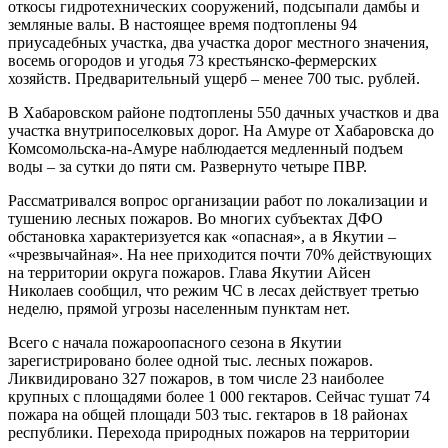
откосы гидротехнических сооружений, подсыпали дамбы и
земляные валы. В настоящее время подтоплены 94
приусадебных участка, два участка дорог местного значения,
восемь огородов и угодья 73 крестьянско-фермерских
хозяйств. Предварительный ущерб – менее 700 тыс. рублей.
В Хабаровском районе подтоплены 550 дачных участков и два
участка внутрипоселковых дорог. На Амуре от Хабаровска до
Комсомольска-на-Амуре наблюдается медленный подъем
воды – за сутки до пяти см. Развернуто четыре ПВР.
Рассматривался вопрос организации работ по локализации и
тушению лесных пожаров. Во многих субъектах ДФО
обстановка характеризуется как «опасная», а в Якутии –
«чрезвычайная». На нее приходится почти 70% действующих
на территории округа пожаров. Глава Якутии Айсен
Николаев сообщил, что режим ЧС в лесах действует третью
неделю, прямой угрозы населенным пунктам нет.
Всего с начала пожароопасного сезона в Якутии
зарегистрировано более одной тыс. лесных пожаров.
Ликвидировано 327 пожаров, в том числе 23 наиболее
крупных с площадями более 1 000 гектаров. Сейчас тушат 74
пожара на общей площади 503 тыс. гектаров в 18 районах
республики. Перехода природных пожаров на территории