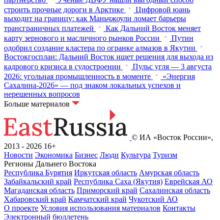
строить прочные дороги в Арктике
Цифровой юань
выходит на границу: как Маньчжоули ломает барьеры
трансграничных платежей
Как Дальний Восток меняет
карту зернового и масличного рынков России
Путин
одобрил создание кластера по огранке алмазов в Якутии
Востокгосплан: Дальний Восток ищет решения для выхода из
кадрового кризиса в судостроении
Пульс угля — 3 августа
2026: угольная промышленность в моменте
«Энергия
Сахалина-2026» — под знаком локальных успехов и
нерешенных вопросов
Больше материалов
© ИА «Восток России»,
2013 - 2026
16+
Новости
Экономика
Бизнес
Люди
Культура
Туризм
Регионы Дальнего Востока
Республика Бурятия
Иркутская область
Амурская область
Забайкальский край
Республика Саха (Якутия)
Еврейская АО
Магаданская область
Приморский край
Сахалинская область
Хабаровский край
Камчатский край
Чукотский АО
О проекте
Условия использования материалов
Контакты
Электронный бюллетень