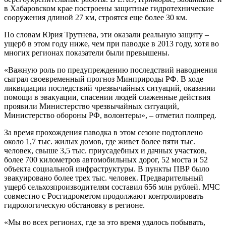
в Хабаровском крае построены защитные гидротехнические
сооружения длиной 27 км, строятся еще более 30 км.
По словам Юрия Трутнева, эти оказали реальную защиту –
ущерб в этом году ниже, чем при паводке в 2013 году, хотя во
многих регионах показатели были превышены.
«Важную роль по предупреждению последствий наводнения
сыграл своевременный прогноз Минприроды РФ. В ходе
ликвидации последствий чрезвычайных ситуаций, оказании
помощи в эвакуации, спасении людей слаженные действия
проявили Министерство чрезвычайных ситуаций,
Министерство обороны РФ, волонтеры», – отметил полпред.
За время прохождения паводка в этом сезоне подтоплено
около 1,7 тыс. жилых домов, где живет более пяти тыс.
человек, свыше 3,5 тыс. приусадебных и дачных участков,
более 700 километров автомобильных дорог, 52 моста и 52
объекта социальной инфраструктуры. В пункты ПВР было
эвакуировано более трех тыс. человек. Предварительный
ущерб сельхозпроизводителям составил 656 млн рублей. МЧС
совместно с Росгидрометом продолжают контролировать
гидрологическую обстановку в регионе.
«Мы во всех регионах, где за это время удалось побывать,