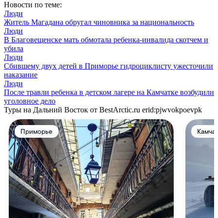
Новости по теме:
Люди
Житель Магадана обругал чиновника за национальность
Люди
В Благовещенске мать обмотала ребенка-инвалида скотчем и
убила
Люди
Сбившему двух детей в Приморье гидроциклисту ужесточили
наказание
Люди
После травли ребенка в детском лагере на Камчатке возбудили
уголовное дело
Туры на Дальний Восток от BestArctic.ru
erid:pjwvokpoevpk