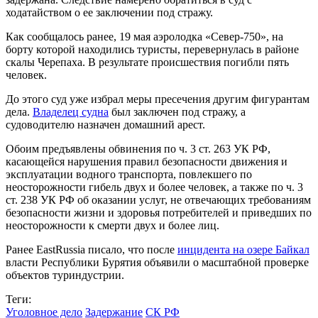
ходатайством о ее заключении под стражу.
Как сообщалось ранее, 19 мая аэролодка «Север-750», на
борту которой находились туристы, перевернулась в районе
скалы Черепаха. В результате происшествия погибли пять
человек.
До этого суд уже избрал меры пресечения другим фигурантам
дела.
Владелец судна
был заключен под стражу, а
судоводителю назначен домашний арест.
Обоим предъявлены обвинения по ч. 3 ст. 263 УК РФ,
касающейся нарушения правил безопасности движения и
эксплуатации водного транспорта, повлекшего по
неосторожности гибель двух и более человек, а также по ч. 3
ст. 238 УК РФ об оказании услуг, не отвечающих требованиям
безопасности жизни и здоровья потребителей и приведших по
неосторожности к смерти двух и более лиц.
Ранее EastRussia писало, что после
инцидента на озере Байкал
власти Республики Бурятия объявили о масштабной проверке
объектов туриндустрии.
Теги:
Уголовное дело
Задержание
СК РФ