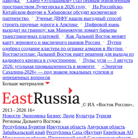
паводка
Сквер «Угольщиков» стал первым обновленным
пространством Лучегорска в 2026 году
На Российско-
Китайском форуме в Хабаровске обсудят космическое
партнерство
Ученые ДВФУ нашли выгодный способ
строить прочные дороги в Арктике
Цифровой юань
выходит на границу: как Маньчжоули ломает барьеры
трансграничных платежей
Как Дальний Восток меняет
карту зернового и масличного рынков России
Путин
одобрил создание кластера по огранке алмазов в Якутии
Востокгосплан: Дальний Восток ищет решения для выхода из
кадрового кризиса в судостроении
Пульс угля — 3 августа
2026: угольная промышленность в моменте
«Энергия
Сахалина-2026» — под знаком локальных успехов и
нерешенных вопросов
Больше материалов
© ИА «Восток России»,
2013 - 2026
16+
Новости
Экономика
Бизнес
Люди
Культура
Туризм
Регионы Дальнего Востока
Республика Бурятия
Иркутская область
Амурская область
Забайкальский край
Республика Саха (Якутия)
Еврейская АО
Магаданская область
Приморский край
Сахалинская область