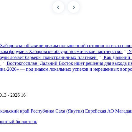
Хабаровске объявили режим повышенной готовности из‑за паво
ком форуме в Хабаровске обсудят космическое партнерство
У
оули ломает барьеры трансграничных платежей
Как Дальний 
Востокгосплан: Дальний Восток ищет решения для выхода из
на-2026» — под знаком локальных успехов и нерешенных вопр
13 - 2026
16+
йкальский край
Республика Саха (Якутия)
Еврейская АО
Магадан
ронный бюллетень