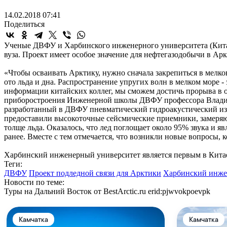
14.02.2018 07:41
Поделиться
Ученые ДВФУ и Харбинского инженерного университета (Китай
вуза. Проект имеет особое значение для нефтегазодобычи в Арк
«Чтобы осваивать Арктику, нужно сначала закрепиться в мелк
ото льда и дна. Распространение упругих волн в мелком море 
информации китайских коллег, мы сможем достичь прорыва в 
приборостроения Инженерной школы ДВФУ профессора Владимир
разработанный в ДВФУ пневматический гидроакустический излу
предоставили высокоточные сейсмические приемники, замеряющ
толще льда. Оказалось, что лед поглощает около 95% звука и
ранее. Вместе с тем отмечается, что возникли новые вопросы
Харбинский инженерный университет является первым в Китае 
Теги:
ДВФУ
Проект подледной связи для Арктики
Харбинский инже
Новости по теме:
Туры на Дальний Восток от BestArctic.ru
erid:pjwvokpoevpk