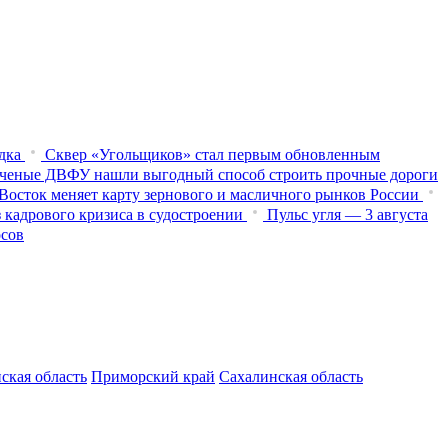
дка
Сквер «Угольщиков» стал первым обновленным
ченые ДВФУ нашли выгодный способ строить прочные дороги
Восток меняет карту зернового и масличного рынков России
 кадрового кризиса в судостроении
Пульс угля — 3 августа
осов
ская область
Приморский край
Сахалинская область