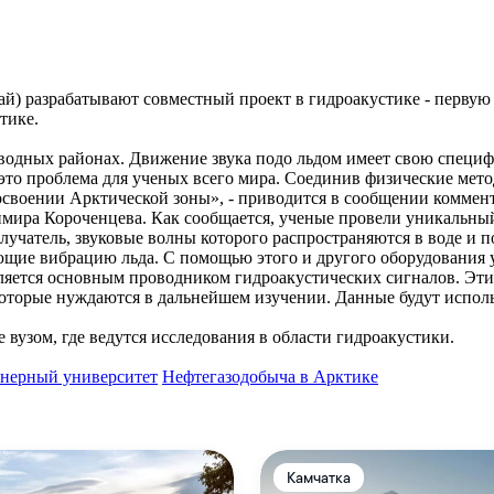
) разрабатывают совместный проект в гидроакустике - первую 
тике.
оводных районах. Движение звука подо льдом имеет свою специф
- это проблема для ученых всего мира. Соединив физические ме
освоении Арктической зоны», - приводится в сообщении коммент
а Короченцева. Как сообщается, ученые провели уникальный э
чатель, звуковые волны которого распространяются в воде и п
ие вибрацию льда. С помощью этого и другого оборудования уд
 является основным проводником гидроакустических сигналов. Э
, которые нуждаются в дальнейшем изучении. Данные будут испо
вузом, где ведутся исследования в области гидроакустики.
нерный университет
Нефтегазодобыча в Арктике