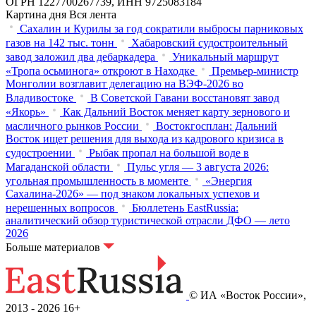
ОГРН 1227700267739, ИНН 9725083184
Картина дня
Вся лента
Сахалин и Курилы за год сократили выбросы парниковых
газов на 142 тыс. тонн
Хабаровский судостроительный
завод заложил два дебаркадера
Уникальный маршрут
«Тропа осьминога» откроют в Находке
Премьер-министр
Монголии возглавит делегацию на ВЭФ‑2026 во
Владивостоке
В Советской Гавани восстановят завод
«Якорь»
Как Дальний Восток меняет карту зернового и
масличного рынков России
Востокгосплан: Дальний
Восток ищет решения для выхода из кадрового кризиса в
судостроении
Рыбак пропал на большой воде в
Магаданской области
Пульс угля — 3 августа 2026:
угольная промышленность в моменте
«Энергия
Сахалина-2026» — под знаком локальных успехов и
нерешенных вопросов
Бюллетень EastRussia:
аналитический обзор туристической отрасли ДФО — лето
2026
Больше материалов
© ИА «Восток России»,
2013 - 2026
16+