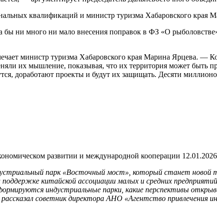
нальных квалификаций и министр туризма Хабаровского края Ма
ла бы ни много ни мало внесения поправок в ФЗ «О рыболовстве»
мечает министр туризма Хабаровского края Марина Ярцева. — К
няли их мышление, показывая, что их территория может быть п
тся, доработают проекты и будут их защищать. Десяти миллион
экономическом развитии и международной кооперации
12.01.2026
ндустриальный парк «Восточный мост», который станет новой 
 поддержке китайской ассоциации малых и средних предприятий
 формируются индустриальные парки, какие перспективы откры
 рассказал советник директора АНО «Агентство привлечения инв