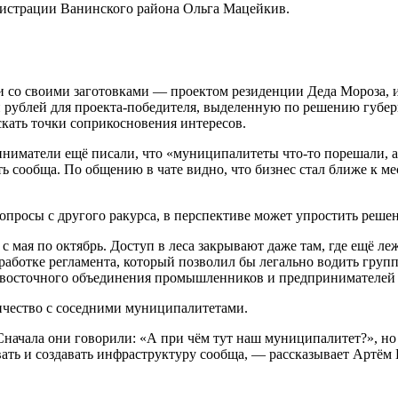
нистрации Ванинского района Ольга Мацейкив.
 со своими заготовками — проектом резиденции Деда Мороза, иде
 рублей для проекта-победителя, выделенную по решению губер
скать точки соприкосновения интересов.
иматели ещё писали, что «муниципалитеты что-то порешали, а 
ать сообща. По общению в чате видно, что бизнес стал ближе к 
вопросы с другого ракурса, в перспективе может упростить реше
мая по октябрь. Доступ в леса закрывают даже там, где ещё ле
выработке регламента, который позволил бы легально водить гру
невосточного объединения промышленников и предпринимателей
ичество с соседними муниципалитетами.
 Сначала они говорили: «А при чём тут наш муниципалитет?», но
ть и создавать инфраструктуру сообща, — рассказывает Артём 