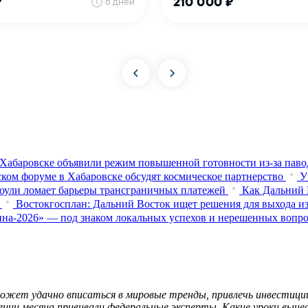
Хабаровске объявили режим повышенной готовности из‑за паво
ком форуме в Хабаровске обсудят космическое партнерство
У
оули ломает барьеры трансграничных платежей
Как Дальний 
Востокгосплан: Дальний Восток ищет решения для выхода из
на-2026» — под знаком локальных успехов и нерешенных вопр
ожет удачно вписаться в мировые тренды, привлечь инвестиции
ии месяца прививали федеральные эксперты. Какие уроки вынес