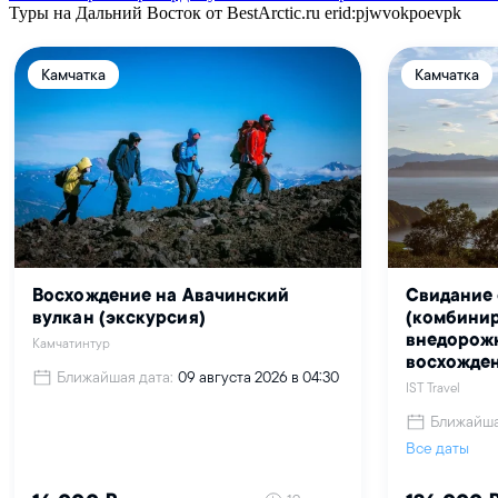
Туры на Дальний Восток от BestArctic.ru
erid:pjwvokpoevpk