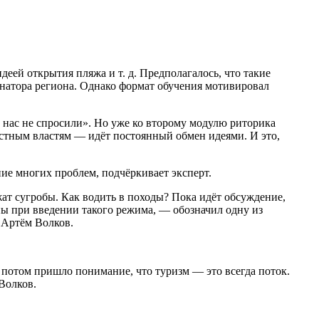
ей открытия пляжа и т. д. Предполагалось, что такие
натора региона. Однако формат обучения мотивировал
нас не спросили». Но уже ко второму модулю риторика
местным властям — идёт постоянный обмен идеями. И это,
ние многих проблем, подчёркивает эксперт.
жат сугробы. Как водить в походы? Пока идёт обсуждение,
ппы при введении такого режима, — обозначил одну из
 Артём Волков.
 потом пришло понимание, что туризм — это всегда поток.
Волков.