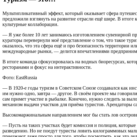
Мультипликативный эффект, который оказывает сфера путешест
предложили взглянуть на развитие отрасли ещё шире. В итоге 
культурные коллаборации.
— Я уже более 10 лет занимаюсь изготовлением сувенирной пр
кураторы перевернули моё представление о том, что такое тур
оказалось, что эта сфера ещё и про безопасность территории 
международные рынки, — делится впечатлениями предприним
В итоге команда сфокусировалась на водных биоресурсах, кото
ресторанами и фокус на интерактивности.
Фото: EastRussia
— В 1920-е годы туризм в Советском Союзе создавался как ин
им нужно одно, завтра — другое. В своём проекте мы говорили 
сам примет участие в рыбалке. Конечно, нужно следить за выл
механизм выдачи участков для приёма туристов. Арендаторы с
Высокомаржинальным направлением мог бы стать лов осетровы
— Пусть на таких участках будет комиссия и полиция, которые 
разведению. Но не поедут туристы ловить килограммовых маль
приезжают даже просто для того, чтобы посмотреть, как это 