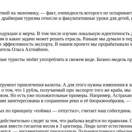
вий на экономику, — факт, очевидность которого не оспаривае
к драйверам туризма отнесли и факультативные уроки для детей
одукции и мерча. В том числе изучаю локальную идентичность 
изм и какие задачи может решать отрасль. Раньше мы думали в п
или эффективность экспорта. В нашем проекте мы прорабатывали 
атель Ольга Ахтияйнен.
рые туристы любят употреблять в свежем виде. Бизнес-модель пр
струмент привлечения валюты. А для этого нужны изменения в з
о том, что 1 рубль, получаемый при экспорте того же краба, мы
овом. Но есть уже положительные примеры. Например, Астраханс
ами заинтересованы в сохранении реки и её биоразнообразия, 
х по принципу «поймал — отпустил», считает наш собеседник.
действительно следят за тем, что рыбалка ведётся по правилам.
ков вместо гигантов весом в 3 центнера. Люди хотят естествен
делается, — аргументирует председатель Дальневосточного объе