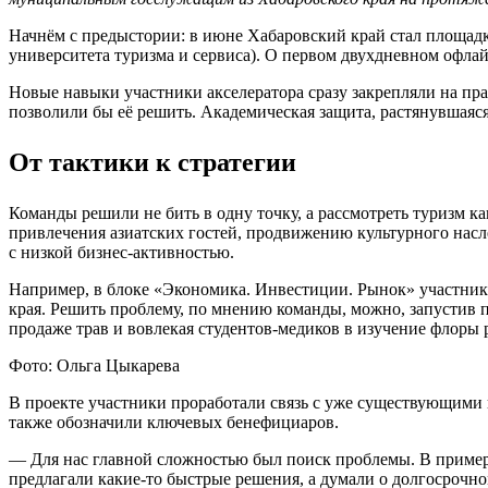
Начнём с предыстории: в июне Хабаровский край стал площад
университета туризма и сервиса). О первом двухдневном офла
Новые навыки участники акселератора сразу закрепляли на пра
позволили бы её решить. Академическая защита, растянувшаяся 
От тактики к стратегии
Команды решили не бить в одну точку, а рассмотреть туризм к
привлечения азиатских гостей, продвижению культурного нас
с низкой бизнес-активностью.
Например, в блоке «Экономика. Инвестиции. Рынок» участник
края. Решить проблему, по мнению команды, можно, запустив 
продаже трав и вовлекая студентов-медиков в изучение флоры 
Фото: Ольга Цыкарева
В проекте участники проработали связь с уже существующими
также обозначили ключевых бенефициаров.
— Для нас главной сложностью был поиск проблемы. В примерах
предлагали какие-то быстрые решения, а думали о долгосрочн