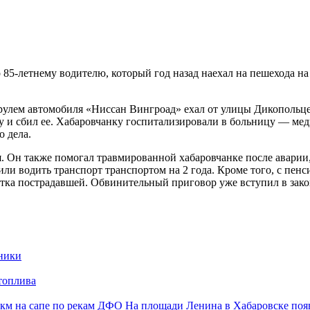
85-летнему водителю, который год назад наехал на пешехода на
 рулем автомобиля «Ниссан Вингроад» ехал от улицы Дикопольце
у и сбил ее. Хабаровчанку госпитализировали в больницу — ме
о дела.
я. Он также помогал травмированной хабаровчанке после аварии
или водить транспорт транспортом на 2 года. Кроме того, с пенс
ботка пострадавшей. Обвинительный приговор уже вступил в зак
ники
 топлива
 км на сапе по рекам ДФО
На площади Ленина в Хабаровске появ