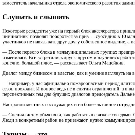
заместитель начальника отдела экономического развития адми
Слушать и слышать
Некоторые резиденты уже на первый блок акселератора пришли
инициативы позволят побороться за приз — субсидию в 10 млн
участников не навязывать друг другу собственное видение, а и
— После первого блока в межмуниципальных группах предприн
изменилась. Все встретились друг с другом и научились работ
конечно, большой плюс, — рассказывает Ольга Мацейкив.
Диалог между бизнесом и властью, как и умение взглянуть на 
— Например, у нас официально пожароопасный период длится с 
сезон проходит. И вопрос ведь не в снятии ограничений, а в 
перспективных тем для будущих диалогов председатель Даль
Настроили местных госслужащих и на более активное сотрудн
— Специалистам объясняли, как работать в связке с соседями.
Люди в конкретный район не приезжают, нужно коммуницирова
Туризм — это…