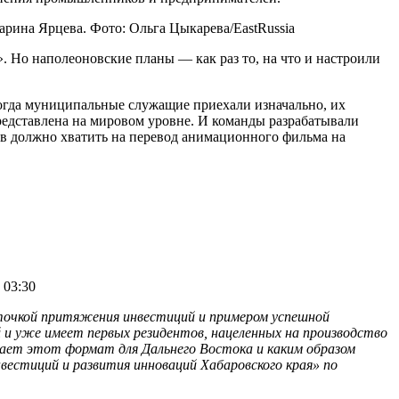
рина Ярцева. Фото: Ольга Цыкарева/EastRussia
. Но наполеоновские планы — как раз то, на что и настроили
огда муниципальные служащие приехали изначально, их
редставлена на мировом уровне. И команды разрабатывали
ов должно хватить на перевод анимационного фильма на
 03:30
точкой притяжения инвестиций и примером успешной
 и уже имеет первых резидентов, нацеленных на производство
вает этот формат для Дальнего Востока и каким образом
естиций и развития инноваций Хабаровского края» по