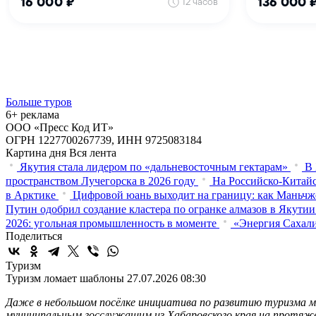
Больше туров
6+ реклама
ООО «Пресс Код ИТ»
ОГРН 1227700267739, ИНН 9725083184
Картина дня
Вся лента
Якутия стала лидером по «дальневосточным гектарам»
В 
пространством Лучегорска в 2026 году
На Российско-Китайс
в Арктике
Цифровой юань выходит на границу: как Маньчж
Путин одобрил создание кластера по огранке алмазов в Якутии
2026: угольная промышленность в моменте
«Энергия Сахали
Поделиться
Туризм
Туризм ломает шаблоны
27.07.2026 08:30
Даже в небольшом посёлке инициатива по развитию туризма м
муниципальным госслужащим из Хабаровского края на протяжен