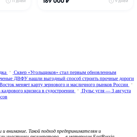
дка
Сквер «Угольщиков» стал первым обновленным
ченые ДВФУ нашли выгодный способ строить прочные дороги
Восток меняет карту зернового и масличного рынков России
 кадрового кризиса в судостроении
Пульс угля — 3 августа
осов
 и внимание. Такой подход предпринимателям и
ли участники акселератора — в материале EastRussia.