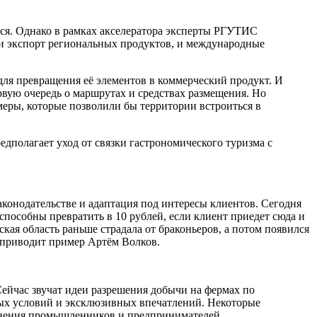
тся. Однако в рамках акселератора эксперты РГУТИС
, и экспорт региональных продуктов, и международные
для превращения её элементов в коммерческий продукт. И
ервую очередь о маршрутах и средствах размещения. Но
меры, которые позволили бы территории встроиться в
едполагает уход от связки гастрономического туризма с
аконодательстве и адаптация под интересы клиентов. Сегодня
 способны превратить в 10 рублей, если клиент приедет сюда и
кая область раньше страдала от браконьеров, а потом появился
— приводит пример Артём Волков.
 Сейчас звучат идеи разрешения добычи на фермах по
ных условий и эксклюзивных впечатлений. Некоторые
динения промышленников и предпринимателей.