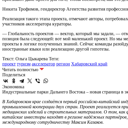
Никита Трофимов, гендиректор Агентства развития профессио
Реализация такого этапа проекта, отмечают авторы, потребова
участников акселератора кураторы.
— Глобальность проектов — вектор, который мы задали, — от
позиция была следующей: вот мой маленький проект. Но мы ме
проекты в логике полученных знаний. Сейчас команды разойду
иностранные языки или реализацию другой гипотезы.
Текст: Ольга Цыкарева
Теги:
проект
туризм
акселератор
регион
Хабаровский край
Читать полностью
Поделиться
Экономика
Индустриальные парки Дальнего Востока – новая страница в 
В Хабаровском крае создаётся первый российско-китайский и
промышленной кооперации двух стран. Проект реализуется при
медицинских изделий и строительных материалов. О том, как
китайские инвесторы находят в регионе надёжных партнёров,
международному сотрудничеству Максим Казаков.