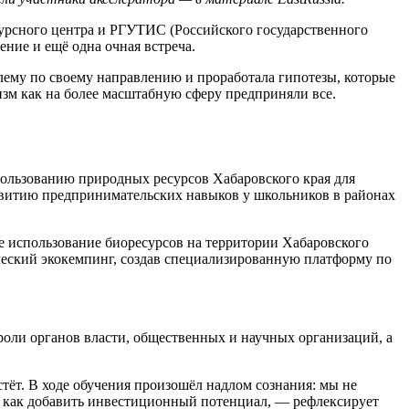
урсного центра и РГУТИС (Российского государственного
ение и ещё одна очная встреча.
блему по своему направлению и проработала гипотезы, которые
ризм как на более масштабную сферу предприняли все.
спользованию природных ресурсов Хабаровского края для
азвитию предпринимательских навыков у школьников в районах
е использование биоресурсов на территории Хабаровского
ический экокемпинг, создав специализированную платформу по
оли органов власти, общественных и научных организаций, а
тёт. В ходе обучения произошёл надлом сознания: мы не
и, как добавить инвестиционный потенциал, — рефлексирует