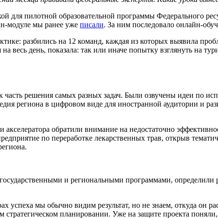
кой для пилотной образовательной программы Федерального рес
йн-модуле мы ранее уже
писали
. За ним последовало онлайн-обуч
ктике: разбились на 12 команд, каждая из которых выявила про
на весь день, показала: так или иначе попытку взглянуть на ту
ак часть решения самых разных задач. Были озвучены идеи по и
ледия региона в цифровом виде для иностранной аудитории и р
и акселератора обратили внимание на недостаточно эффективно
предприятие по переработке лекарственных трав, открыв темат
региона.
 государственными и региональными программами, определили р
 успеха мы обычно видим результат, но не знаем, откуда он рас
ом стратегическом планировании. Уже на защите проекта понял